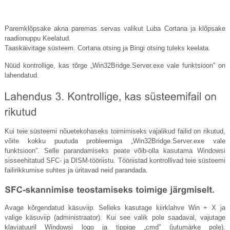
Paremklõpsake akna paremas servas valikut Luba Cortana ja klõpsake
raadionuppu Keelatud.
Taaskäivitage süsteem. Cortana otsing ja Bingi otsing tuleks keelata.
Nüüd kontrollige, kas tõrge „Win32Bridge.
Server.exe
vale funktsioon” on
lahendatud.
Kui teie süsteemi nõuetekohaseks toimimiseks vajalikud failid on rikutud,
võite kokku puutuda probleemiga „Win32Bridge.
Server.exe
vale
funktsioon”. Selle parandamiseks peate võib-olla kasutama Windowsi
sisseehitatud SFC- ja DISM-tööriistu. Tööriistad kontrollivad teie süsteemi
failirikkumise suhtes ja üritavad neid parandada.
Avage kõrgendatud käsuviip. Selleks kasutage kiirklahve Win + X ja
valige käsuviip (administraator). Kui see valik pole saadaval, vajutage
klaviatuuril Windowsi logo ja tippige „cmd” (jutumärke pole).