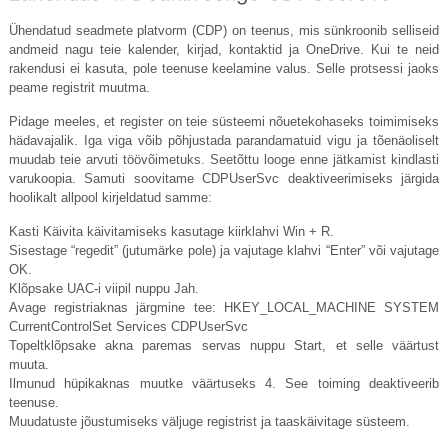
Ühendatud seadmete platvorm (CDP) on teenus, mis sünkroonib selliseid
andmeid nagu teie kalender, kirjad, kontaktid ja OneDrive. Kui te neid
rakendusi ei kasuta, pole teenuse keelamine valus. Selle protsessi jaoks
peame registrit muutma.
Pidage meeles, et register on teie süsteemi nõuetekohaseks toimimiseks
hädavajalik. Iga viga võib põhjustada parandamatuid vigu ja tõenäoliselt
muudab teie arvuti töövõimetuks. Seetõttu looge enne jätkamist kindlasti
varukoopia. Samuti soovitame CDPUserSvc deaktiveerimiseks järgida
hoolikalt allpool kirjeldatud samme:
Kasti Käivita käivitamiseks kasutage kiirklahvi Win + R.
Sisestage “regedit” (jutumärke pole) ja vajutage klahvi “Enter” või vajutage
OK.
Klõpsake UAC-i viipil nuppu Jah.
Avage registriaknas järgmine tee: HKEY_LOCAL_MACHINE SYSTEM
CurrentControlSet Services CDPUserSvc
Topeltklõpsake akna paremas servas nuppu Start, et selle väärtust
muuta.
Ilmunud hüpikaknas muutke väärtuseks 4. See toiming deaktiveerib
teenuse.
Muudatuste jõustumiseks väljuge registrist ja taaskäivitage süsteem.