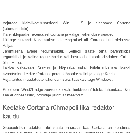
Vajutage klahvikombinatsiooni Win + S ja sisestage Cortana
(jutumärkideta).
Paremklõpsake rakendusel Cortana ja valige Rakenduse seaded.
Lülitage suvandi Käivitatakse sisselogimisel all Cortana lüliti olekusse
Väljas.
Järgmisena avage tegumihaldur. Selleks saate teha paremklõps
tegumiribal ja valida tegumihaldur või kasutada lihtsalt kiirklahve Ctrl +
Shift + Esc.
Leidke vahekaart Startup ja klõpsake sellel käivitusüksuste loendi
avamiseks. Leidke Cortana, paremklõpsake sellel ja valige Keela.
Äsja tehtud muudatuste rakendamiseks taaskäivitage Windows.
Probleem „Win32Bridge.
Server.exe
vale funktsioon” tuleks lahendada. Kui
see ei õnnestunud, proovige järgmist meetodit:
Grupipoliitika redaktori abil saate määrata, kas Cortana on seadmes