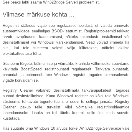
See peaks lahti saama Win32Bridge Serveri probleemist.
Registrist rääkides vajab see regulaarset hooldust, et vältida erinevate
süsteemivigade, sealhulgas BSOD-i sattumist. Registriprobleemid tekivad
arvuti tavapärasest kasutamisest, näiteks rakenduste installimisel või
desinstallimisel või Windowsi värskendamisel. Vead võivad ilmneda ka
siis, kui teie süsteem valesti välja lülitatakse, näiteks äkilise
elektrikatkestuse tõttu.
Süsteemi tõrgete, külmumise ja võimalike krahhide vältimiseks soovitame
käivitada BoostSpeedi registripuhasti regulaarselt. Tarkvara puhastab,
parandab ja optimeerib teie Windowsi registrit, tagades olemasolevate
vigade kõrvaldamise.
Registry Cleaner vabaneb desinstallimata tarkvarajääkidest, tagades
puhtad desinstallimised. Kuna Windowsi register on kõigi teie Windowsi
süsteemis tehtavate tegurite tuum, ei soovi te sellega jamada. Registry
Cleaner pakub teile turvalist viisi võimalike registriprobleemide
lahendamiseks. Lisaks on teil täielik kontroll selle üle, mida soovite
kustutada.
Kas suutsite oma Windows 10 arvutis tõrke „Win32Bridge.
Server.exe
vale