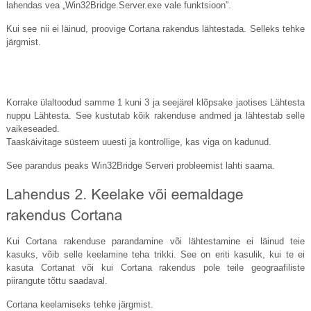
lahendas vea „Win32Bridge.
Server.exe
vale funktsioon”.
Kui see nii ei läinud, proovige Cortana rakendus lähtestada. Selleks tehke
järgmist.
Korrake ülaltoodud samme 1 kuni 3 ja seejärel klõpsake jaotises Lähtesta
nuppu Lähtesta. See kustutab kõik rakenduse andmed ja lähtestab selle
vaikeseaded.
Taaskäivitage süsteem uuesti ja kontrollige, kas viga on kadunud.
See parandus peaks Win32Bridge Serveri probleemist lahti saama.
Kui Cortana rakenduse parandamine või lähtestamine ei läinud teie
kasuks, võib selle keelamine teha trikki. See on eriti kasulik, kui te ei
kasuta Cortanat või kui Cortana rakendus pole teile geograafiliste
piirangute tõttu saadaval.
Cortana keelamiseks tehke järgmist.