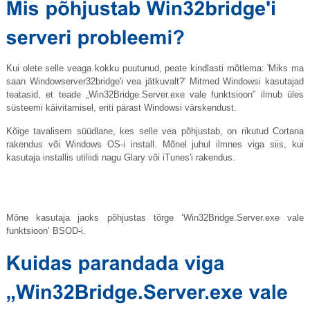
Kui olete selle veaga kokku puutunud, peate kindlasti mõtlema: 'Miks ma
saan Windowserver32bridge'i vea jätkuvalt?' Mitmed Windowsi kasutajad
teatasid, et teade „Win32Bridge.
Server.exe
vale funktsioon” ilmub üles
süsteemi käivitamisel, eriti pärast Windowsi värskendust.
Kõige tavalisem süüdlane, kes selle vea põhjustab, on rikutud Cortana
rakendus või Windows OS-i install. Mõnel juhul ilmnes viga siis, kui
kasutaja installis utiliidi nagu Glary või iTunes'i rakendus.
Mõne kasutaja jaoks põhjustas tõrge ‘Win32Bridge.
Server.exe
vale
funktsioon’ BSOD-i.