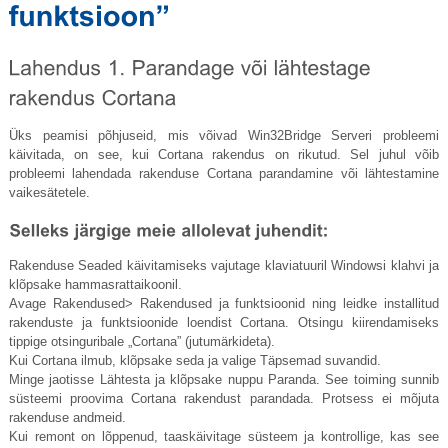
Üks peamisi põhjuseid, mis võivad Win32Bridge Serveri probleemi
käivitada, on see, kui Cortana rakendus on rikutud. Sel juhul võib
probleemi lahendada rakenduse Cortana parandamine või lähtestamine
vaikesätetele.
Rakenduse Seaded käivitamiseks vajutage klaviatuuril Windowsi klahvi ja
klõpsake hammasrattaikoonil.
Avage Rakendused> Rakendused ja funktsioonid ning leidke installitud
rakenduste ja funktsioonide loendist Cortana. Otsingu kiirendamiseks
tippige otsinguribale „Cortana” (jutumärkideta).
Kui Cortana ilmub, klõpsake seda ja valige Täpsemad suvandid.
Minge jaotisse Lähtesta ja klõpsake nuppu Paranda. See toiming sunnib
süsteemi proovima Cortana rakendust parandada. Protsess ei mõjuta
rakenduse andmeid.
Kui remont on lõppenud, taaskäivitage süsteem ja kontrollige, kas see