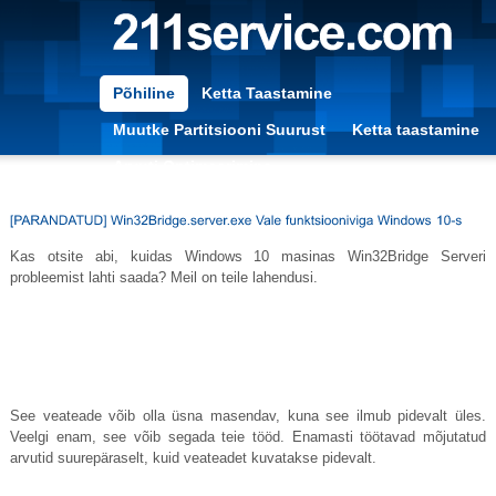
Põhiline
Ketta Taastamine
Muutke Partitsiooni Suurust
Ketta taastamine
Arvuti Optimeerimine
Kas otsite abi, kuidas Windows 10 masinas Win32Bridge Serveri
probleemist lahti saada? Meil on teile lahendusi.
See veateade võib olla üsna masendav, kuna see ilmub pidevalt üles.
Veelgi enam, see võib segada teie tööd. Enamasti töötavad mõjutatud
arvutid suurepäraselt, kuid veateadet kuvatakse pidevalt.