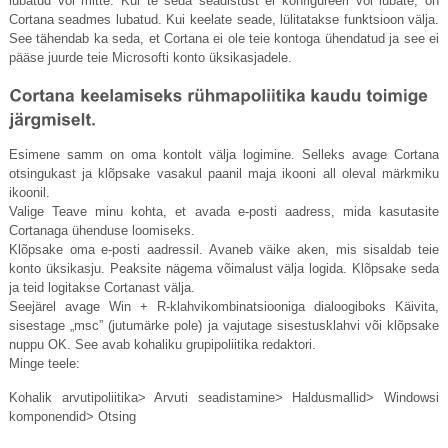
lubatud või mitte. Kui te seda seadistust ei konfigureeri või lubate, on
Cortana seadmes lubatud. Kui keelate seade, lülitatakse funktsioon välja.
See tähendab ka seda, et Cortana ei ole teie kontoga ühendatud ja see ei
pääse juurde teie Microsofti konto üksikasjadele.
Esimene samm on oma kontolt välja logimine. Selleks avage Cortana
otsingukast ja klõpsake vasakul paanil maja ikooni all oleval märkmiku
ikoonil.
Valige Teave minu kohta, et avada e-posti aadress, mida kasutasite
Cortanaga ühenduse loomiseks.
Klõpsake oma e-posti aadressil. Avaneb väike aken, mis sisaldab teie
konto üksikasju. Peaksite nägema võimalust välja logida. Klõpsake seda
ja teid logitakse Cortanast välja.
Seejärel avage Win + R-klahvikombinatsiooniga dialoogiboks Käivita,
sisestage „msc” (jutumärke pole) ja vajutage sisestusklahvi või klõpsake
nuppu OK. See avab kohaliku grupipoliitika redaktori.
Minge teele:
Kohalik arvutipoliitika> Arvuti seadistamine> Haldusmallid> Windowsi
komponendid> Otsing