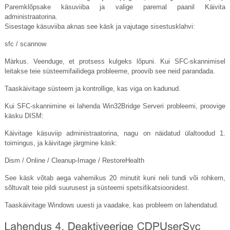
Paremklõpsake käsuviiba ja valige paremal paanil Käivita
administraatorina.
Sisestage käsuviiba aknas see käsk ja vajutage sisestusklahvi:
sfc / scannow
Märkus. Veenduge, et protsess kulgeks lõpuni. Kui SFC-skannimisel
leitakse teie süsteemifailidega probleeme, proovib see neid parandada.
Taaskäivitage süsteem ja kontrollige, kas viga on kadunud.
Kui SFC-skannimine ei lahenda Win32Bridge Serveri probleemi, proovige
käsku DISM:
Käivitage käsuviip administraatorina, nagu on näidatud ülaltoodud 1.
toimingus, ja käivitage järgmine käsk:
Dism / Online / Cleanup-Image / RestoreHealth
See käsk võtab aega vahemikus 20 minutit kuni neli tundi või rohkem,
sõltuvalt teie pildi suurusest ja süsteemi spetsifikatsioonidest.
Taaskäivitage Windows uuesti ja vaadake, kas probleem on lahendatud.