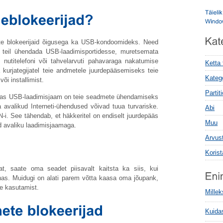
e blokeerijaid õigusega ka USB-kondoomideks. Need
teil ühendada USB-laadimisportidesse, muretsemata
nutitelefoni või tahvelarvuti pahavaraga nakatumise
Ketta
 kurjategijatel teie andmetele juurdepääsemiseks teie
Kateg
õi installimist.
Parti
, kas USB-laadimisjaam on teie seadmete ühendamiseks
ta avalikud Interneti-ühendused võivad tuua turvariske.
Abi
-i. See tähendab, et häkkeritel on endiselt juurdepääs
Muu
 avaliku laadimisjaamaga.
Arvus
Koris
t, saate oma seadet piisavalt kaitsta ka siis, kui
as. Muidugi on alati parem võtta kaasa oma jõupank,
de kasutamist.
Mille
Kuida