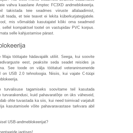
n teie vahva kaaslane Amptec FC3XD andmeblokeerija.
l takistada teie seadmes viiruste allalaadimist,
t teada, et teie teavet ei lekita küberkurjategijatele.
ool, mis võimaldab kasutajatel kõiki oma seadmeid
nam, sellel kompaktsel tootel on vastupidav PVC korpus.
mata selle kahjustamise pärast.
aja töötajate hädavajalik utiliit. Seega, kui soovite
eedivarguste eest, peaksite seda seadet reisides ja
ma. See toode on välja töötatud veteraninseneride
l on USB 2.0 tehnoloogia. Niisiis, kui vajate C-tüüpi
blokeerija.
e turvalisuse tagamiseks soovitame teil kasutada
ju turvarakendusi, kuid pahavaratõrje on üks väheseid,
ab ohte tuvastada ka siis, kui need toimivad varjatult
rija kasutamisele võite pahavaravastase tarkvara abil
misel USB-andmeblokeerijat?
ntaaride jaotises!