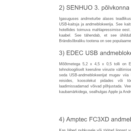
Igasuguses andmeturbe alases teadliku
USB-kaitsja ja andmeblokeerija. See kait
hotellides toimuva mahlapressimise eest
kaabel. See tähendab, et see ühildub 
Brändisõbraliku tootena on see populaarne 
Mõõtmetega 5,2 x 4,5 x 0,5 tolli on
tehnoloogiliselt keeruline viiruste välti
seda USB-andmeblokeerijat mugav viia 
reisides, koosolekut pidades või t
laadimissadamad võivad põhjustada. Ve
kaubamärkidega, sealhulgas Apple ja Andr
Kas lähed puhkusele või töötad linnast 