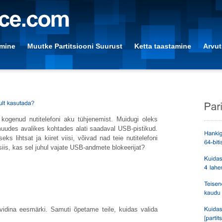
amine
Muutke Partitsiooni Suurust
Ketta taastamine
Arvut
t kogenud nutitelefoni aku tühjenemist. Muidugi oleks
uudes avalikes kohtades alati saadaval USB-pistikud.
s lihtsat ja kiiret viisi, võivad nad teie nutitelefoni
is, kas sel juhul vajate USB-andmete blokeerijat?
vidina eesmärki. Samuti õpetame teile, kuidas valida