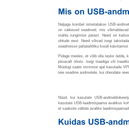
Naljaga kombel nimetatakse USB-andmet
on väikesed seadmed, mis võimaldavad 
mahla tungimise pärast. Need on kaitse 
ohtude eest. Need võivad isegi takistada
seadmesse pahatahtliku koodi käivitamist v
Pidage meeles, et võib olla raske öelda
piisavalt ohutu. Isegi traadiga või traadi
Muidugi saate sirvimise ajal kasutada VPN
teie seadme andmetele, kui ühendate need
Nüüd, kui kasutate USB-andmeblokeerija
kasutate USB-laadimisjaama avalikus koh
et saaksite vältida avalike laadimisjaama