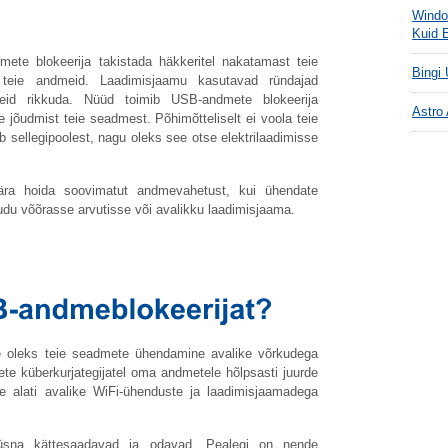
Window
Kuid 
te blokeerija takistada häkkeritel nakatamast teie
Bingi
teie andmeid. Laadimisjaamu kasutavad ründajad
meid rikkuda. Nüüd toimib USB-andmete blokeerija
Astro
e jõudmist teie seadmest. Põhimõtteliselt ei voola teie
b sellegipoolest, nagu oleks see otse elektrilaadimisse
ära hoida soovimatut andmevahetust, kui ühendate
audu võõrasse arvutisse või avalikku laadimisjaama.
tne oleks teie seadmete ühendamine avalike võrkudega
sete küberkurjategijatel oma andmetele hõlpsasti juurde
e alati avalike WiFi-ühenduste ja laadimisjaamadega
üsna kättesaadavad ja odavad. Pealegi on nende