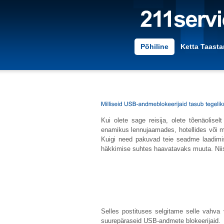
Põhiline
Ketta Taast
Kui olete sage reisija, olete tõenäolisel
enamikus lennujaamades, hotellides või m
Kuigi need pakuvad teie seadme laadimisek
häkkimise suhtes haavatavaks muuta. Niisi
Selles postituses selgitame selle vahva 
suurepäraseid USB-andmete blokeerijaid.