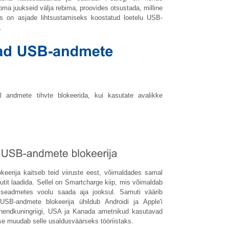
oma juukseid välja rebima, proovides otsustada, milline
ks on asjade lihtsustamiseks koostatud loetelu USB-
.
l andmete tihvte blokeerida, kui kasutate avalikke
erija kaitseb teid viiruste eest, võimaldades samal
vutit laadida. Sellel on Smartcharge kiip, mis võimaldab
ma seadmetes voolu saada aja jooksul. Samuti väärib
SB-andmete blokeerija ühildub Androidi ja Apple'i
Ühendkuningriigi, USA ja Kanada ametnikud kasutavad
itse muudab selle usaldusväärseks tööriistaks.