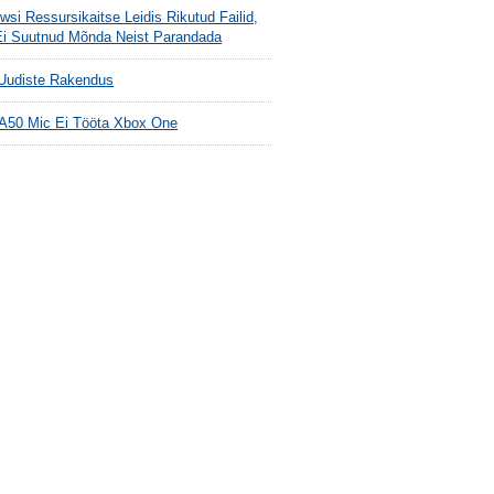
si Ressursikaitse Leidis Rikutud Failid,
Ei Suutnud Mõnda Neist Parandada
 Uudiste Rakendus
 A50 Mic Ei Tööta Xbox One