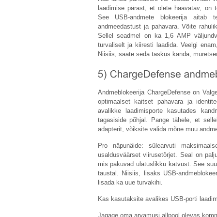
laadimise pärast, et olete haavatav, o
See USB-andmete blokeerija aitab tei
andmeedastust ja pahavara. Võite rahulikul
Sellel seadmel on ka 1,6 AMP väljundv
turvaliselt ja kiiresti laadida. Veelgi e
Niisiis, saate seda taskus kanda, muretse
Andmeblokeerija ChargeDefense on Valge M
optimaalset kaitset pahavara ja identit
avalikke laadimisporte kasutades kand
tagasiside põhjal. Pange tähele, et selle
adapterit, võiksite valida mõne muu andme
Pro näpunäide: sülearvuti maksimaals
usaldusväärset viirusetõrjet. Seal on pal
mis pakuvad ulatuslikku katvust. See suud
taustal. Niisiis, lisaks USB-andmeblokee
lisada ka uue turvakihi.
Kas kasutaksite avalikes USB-porti laadi
Jagage oma arvamusi allpool olevas komme