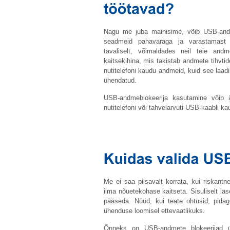
Nagu me juba mainisime, võib USB-andme
seadmeid pahavaraga ja varastamast 
tavaliselt, võimaldades neil teie and
kaitsekihina, mis takistab andmete tihvtid
nutitelefoni kaudu andmeid, kuid see laadi
ühendatud.
USB-andmeblokeerija kasutamine võib 
nutitelefoni või tahvelarvuti USB-kaabli k
Me ei saa piisavalt korrata, kui riskan
ilma nõuetekohase kaitseta. Sisuliselt la
pääseda. Nüüd, kui teate ohtusid, pidag
ühenduse loomisel ettevaatlikuks.
Õnneks on USB-andmete blokeerijad 