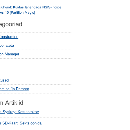
 taastumine
ooriateta
tion Manager
tused
tamine Ja Remont
ks Syskeyt Kasutatakse
s SD-Kaarti Sektsioonida