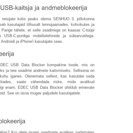
s reisijate kotis peaks olema SENHUO 3. põlvkonna
seb kasutajaid tõhusalt lennujaamades, kohvikutes ja
. Pange tähele, et selle seadmega on kaasas C-tüüpi
USB-C-pordiga mobiiltelefonide ja sülearvutitega.
Androidi ja iPhone'i kasutajate seas.
 EDEC USB Data Blocker kompaktne toode, mis on
miseks ja teie seadme andmete kaitsmiseks. Sellisena on
kuhu iganes. Olenemata sellest, kas kasutate seda
öötades, saate vähendada riske, mida avalikud
elgi enam, EDEC USB Data Blocker ühildub erinevate
oid. See on üsna mugav paljudele kasutajatele.
väljas? Kui olete mures seadmete avalikes sadamates