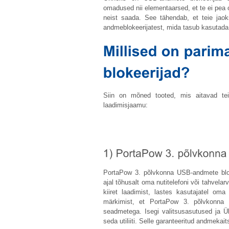
omadused nii elementaarsed, et te ei pea 
neist saada. See tähendab, et teie jao
andmeblokeerijatest, mida tasub kasutada
Siin on mõned tooted, mis aitavad tei
laadimisjaamu:
PortaPow 3. põlvkonna USB-andmete bloke
ajal tõhusalt oma nutitelefoni või tahvelar
kiiret laadimist, lastes kasutajatel o
märkimist, et PortaPow 3. põlvkonna U
seadmetega. Isegi valitsusasutused ja 
seda utiliiti. Selle garanteeritud andmeka