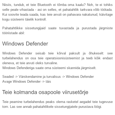
Niisiis, tundub, et teie Bluetooth ei tõmba oma kaalu? Noh, te ei tohiks
selle peale vihastada - asi on selles, et pahatahtlik tarkvara võib töötada.
Kui soovite teada saada, kas teie arvuti on pahavara nakatunud, käivitage
kogu süsteemi täielik kontroll.
Pahatahtlikke sissetungijaid saate tuvastada ja purustada järgmiste
tööriistade abil:
Windows Defender seisab teie kõrval paksult ja õhukeselt: see
turbelahendus on osa teie operatsioonisüsteemist ja teeb kõik endast
oleneva, et teie arvuti oleks turvaline.
Windows Defenderiga saate oma süsteemi skannida järgmiselt.
Seaded -> Värskendamine ja turvalisus -> Windows Defender
Avage Windows Defender -> täis
Teie peamine turbelahendus peaks olema rasketel aegadel teie tugevuse
torn. Las see annab pahatahtlikele sissetungijatele purustava löögi.