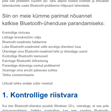
pole see probleem suurem asi: tänu allpool toodud kiiretele ja lihtsatele
lahendustele saate Bluetooth-probleeme hõlpsasti lahendada.
Kontrollige riistvara
Lülitage lennukirežiim välja
Bluetooth-seadmete haldamine
Luba Bluetooth-seadmetel selle arvutiga ühendust luua
Ühendage oma Bluetooth-seadmed lahti ja ühendage uuesti
Kontrollige Bluetoothi ​​teenuseid
Käivitage Bluetoothi ​​tõrkeotsing
Parandage draiveriga seotud probleemid
Skannige oma arvutit pahavara suhtes
Tehke süsteemitaaste
Lihtsalt tehke endale sobiv meetod:
Kui teie Bluetooth-ühendus puudub Windows 10-s, veenduge, et see pole
riistvaraprobleem. Selleks kontrollige, kas teie seadme Bluetooth-