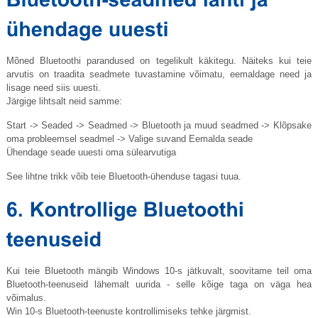
Mõned Bluetoothi ​​parandused on tegelikult käkitegu. Näiteks kui teie
arvutis on traadita seadmete tuvastamine võimatu, eemaldage need ja
lisage need siis uuesti.
Järgige lihtsalt neid samme:
Start -> Seaded -> Seadmed -> Bluetooth ja muud seadmed -> Klõpsake
oma probleemsel seadmel -> Valige suvand Eemalda seade
Ühendage seade uuesti oma sülearvutiga
See lihtne trikk võib teie Bluetooth-ühenduse tagasi tuua.
Kui teie Bluetooth mängib Windows 10-s jätkuvalt, soovitame teil oma
Bluetooth-teenuseid lähemalt uurida - selle kõige taga on väga hea
võimalus.
Win 10-s Bluetooth-teenuste kontrollimiseks tehke järgmist.