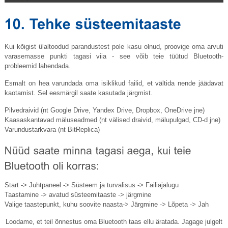
Kui kõigist ülaltoodud parandustest pole kasu olnud, proovige oma arvuti
varasemasse punkti tagasi viia - see võib teie tüütud Bluetooth-
probleemid lahendada.
Esmalt on hea varundada oma isiklikud failid, et vältida nende jäädavat
kaotamist. Sel eesmärgil saate kasutada järgmist.
Pilvedraivid (nt Google Drive, Yandex Drive, Dropbox, OneDrive jne)
Kaasaskantavad mäluseadmed (nt välised draivid, mälupulgad, CD-d jne)
Varundustarkvara (nt BitReplica)
Start -> Juhtpaneel -> Süsteem ja turvalisus -> Failiajalugu
Taastamine -> avatud süsteemitaaste -> järgmine
Valige taastepunkt, kuhu soovite naasta-> Järgmine -> Lõpeta -> Jah
Loodame, et teil õnnestus oma Bluetooth taas ellu äratada. Jagage julgelt