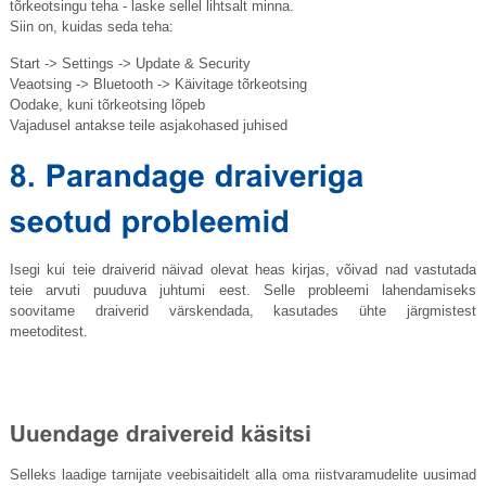
tõrkeotsingu teha - laske sellel lihtsalt minna.
Siin on, kuidas seda teha:
Start -> Settings -> Update & Security
Veaotsing -> Bluetooth -> Käivitage tõrkeotsing
Oodake, kuni tõrkeotsing lõpeb
Vajadusel antakse teile asjakohased juhised
Isegi kui teie draiverid näivad olevat heas kirjas, võivad nad vastutada
teie arvuti puuduva juhtumi eest. Selle probleemi lahendamiseks
soovitame draiverid värskendada, kasutades ühte järgmistest
meetoditest.
Selleks laadige tarnijate veebisaitidelt alla oma riistvaramudelite uusimad