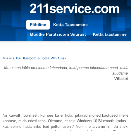
Põhiline
Ketta Taastamine
Muutke Partitsiooni Suurust
Ketta taastamine
Arvuti Optimeerimine
'Me ei saa kõiki probleeme lahendada, kuid peame lahendama need, mida
suudame'
Võlakiri
Nii kurvalt irooniliselt kui see ka ei kõla, jätavad mõned kaotused meile
kaotuse, mida edasi teha. Oletame, et teie Windows 10 Bluetooth kadus -
kas selline häda viiks teid pettumuseni? Noh, me arvame nii. Ja siiski