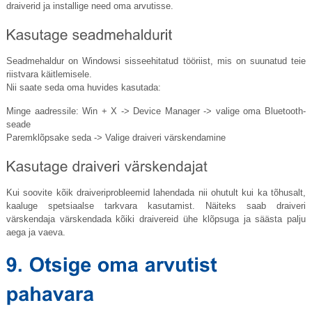
draiverid ja installige need oma arvutisse.
Seadmehaldur on Windowsi sisseehitatud tööriist, mis on suunatud teie
riistvara käitlemisele.
Nii saate seda oma huvides kasutada:
Minge aadressile: Win + X -> Device Manager -> valige oma Bluetooth-
seade
Paremklõpsake seda -> Valige draiveri värskendamine
Kui soovite kõik draiveriprobleemid lahendada nii ohutult kui ka tõhusalt,
kaaluge spetsiaalse tarkvara kasutamist. Näiteks saab draiveri
värskendaja värskendada kõiki draivereid ühe klõpsuga ja säästa palju
aega ja vaeva.