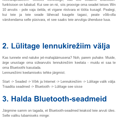
funktsioon on lubatud. Kui see on nii, siis proovige oma seadet teises Win
10 arvutis - pole vaja öelda, et vigane riistvara ei tööta kusagil. Pealegi,
kui teie ja teie seade lähevad kaugele tagasi, peate võib-olla
värskendama selle püsivara, et see saaks teie arvutiga ühenduse luua.
Kas tunnete end natuke jet-mahajäämusena? Noh, parem puhake. Muide,
ärge unustage oma sülearvutis lennukirežiim keelata - muidu ei saa te
oma Bluetoothi ​​kasutada.
Lennurežiimi keelamiseks tehke järgmist.
Start -> Seaded -> Võrk ja Internet -> Lennukirežiim -> Lülitage valik välja
Traadita seadmed -> Bluetooth -> Lülitage see sisse
Järgmine samm on tagada, et Bluetooth-seadmed leiaksid teie arvuti üles.
Selle valiku lubamiseks minge: