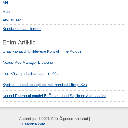
Abi
Muu
Arvustused
Koristamine Ja Remont
Graafikakaardi Ühilduvuse Kontrollimine Võrgus
Nexus Mod Manager Ei Avane
Eso Käivitaja Esitusnupp Ei Tööta
System_thread_exception_not_handled Fltmgr.sys
Nendel Raamatukogudel Ei Õnnestunud Sepikoda Alla Laadida
Autoriõigus ©
2026 Kõik Õigused Kaitstud |
211service.com