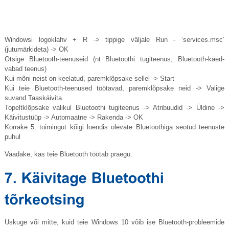
Windowsi logoklahv + R -> tippige väljale Run - ‘
services.msc
’
(jutumärkideta) -> OK
Otsige Bluetooth-teenuseid (nt Bluetoothi ​​tugiteenus, Bluetooth-käed-
vabad teenus)
Kui mõni neist on keelatud, paremklõpsake sellel -> Start
Kui teie Bluetooth-teenused töötavad, paremklõpsake neid -> Valige
suvand Taaskäivita
Topeltklõpsake valikul Bluetoothi ​​tugiteenus -> Atribuudid -> Üldine ->
Käivitustüüp -> Automaatne -> Rakenda -> OK
Korrake 5. toimingut kõigi loendis olevate Bluetoothiga seotud teenuste
puhul
Vaadake, kas teie Bluetooth töötab praegu.
Uskuge või mitte, kuid teie Windows 10 võib ise Bluetooth-probleemide