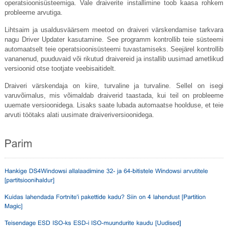
operatsioonisüsteemiga. Vale draiverite installimine toob kaasa rohkem
probleeme arvutiga.
Lihtsaim ja usaldusväärsem meetod on draiveri värskendamise tarkvara
nagu Driver Updater kasutamine. See programm kontrollib teie süsteemi
automaatselt teie operatsioonisüsteemi tuvastamiseks. Seejärel kontrollib
vananenud, puuduvaid või rikutud draivereid ja installib uusimad ametlikud
versioonid otse tootjate veebisaitidelt.
Draiveri värskendaja on kiire, turvaline ja turvaline. Sellel on isegi
varuvõimalus, mis võimaldab draiverid taastada, kui teil on probleeme
uuemate versioonidega. Lisaks saate lubada automaatse hoolduse, et teie
arvuti töötaks alati uusimate draiveriversioonidega.