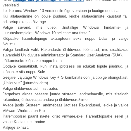
veebisaidil.
Leidke oma Windows 10 versioonile õige versioon ja laadige see alla.
Kui allalaadimine on lõpule jõudnud, leidke allalaadimiste kaustast fail
adksetup.exe
ja käivitage.
Valige suvand, mis ütleb: „Installige Windowsi hindamis- ja
juurutuskomplekt - Windows 10 sellesse arvutisse.”
Klõpsake litsentsilepingu aktsepteerimiseks nuppu Edasi ja valige
Nõustu.
Valige kindlasti valik Rakenduste ühilduvuse tööriistad, mis sisaldavad
suvandeid Ühilduvuse administraator ja Standard User Analyzer (SUA).
Jätkamiseks klõpsake nuppu Install.
Oodake kannatlikult, kuni installiprotsess on edukalt lõpule jõudnud, ja
klõpsake siis nuppu Sule.
Seejärel vajutage Windows Key + S kombinatsiooni ja tippige otsingukasti
„Ühilduvus” (jutumärkideta).
Valige ühilduvuse administraator.
Järgmises aknas pääsete juurde süsteemi andmebaasile, mis sisaldab
rakendusi, ühilduvusparandusi ja ühilduvusrežiime.
Avage jaotis Süsteemi andmebaas jaotises Rakendused, leidke ja valige
VMware Workstation Pro.
Parempoolsel paanil näete kirjet
vmware.exe
. Paremklõpsake sellel ja
valige Keela sisestamine.
Väljuge aknast.