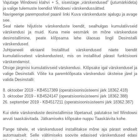
Vajutage Windowsi klahvi + S, sisestage „värskendused” (jutumärkideta)
ja valige tulemuste loendist Windowsi värskendussätted.
Navigeerige parempoolsel paanil linki Kuva värskenduste ajalugu ja avage
see.
Seal näete hiljutiste värskenduste loendit, sealhulgas kumulatiivseid
värskendusi ja muid. Kuna meie eesmärk on mõne värskenduse
desinstallimine, peate klõpsama lehe ülaosas lingil Desinstalli
värskendused.
Juhtpaneeli ekraanil Installitud värskendused näete loendit
kumulatiivsetest värskendustest, mis on installitud pärast funktsiooni
värskendamist.
Otsige järgmisi kumulatiivseid värskendusi. Klõpsake igal värskendusel ja
valige Desinstalli. Võite ka paremklõpsata värskendusi üksteise järel ja
valida Desinstalli:
8. oktoober 2019 - KB4517389 (operatsioonisüsteemi järk 18362.418)
3. oktoober 2019 - KB4524147 (operatsioonisüsteemi järk 18362.388)
26. september 2019 - KB4517211 (operatsioonisüsteemi järk 18362.387)
Kui olete värskenduste desinstallimise lõpetanud, palutakse teil Windowsi
arvuti taaskäivitada. Jätkamiseks klõpsake nuppu Taaskäivita kohe.
Pange tähele, et värskendused installitakse mõne aja pärast endiselt
automaatselt. Selle vältimiseks soovite edasised värskendused edasi