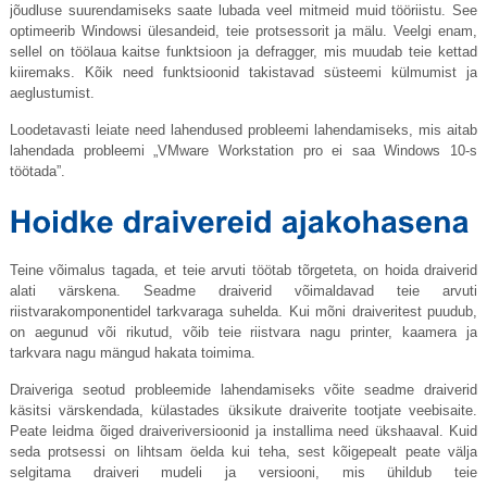
jõudluse suurendamiseks saate lubada veel mitmeid muid tööriistu. See
optimeerib Windowsi ülesandeid, teie protsessorit ja mälu. Veelgi enam,
sellel on töölaua kaitse funktsioon ja defragger, mis muudab teie kettad
kiiremaks. Kõik need funktsioonid takistavad süsteemi külmumist ja
aeglustumist.
Loodetavasti leiate need lahendused probleemi lahendamiseks, mis aitab
lahendada probleemi „VMware Workstation pro ei saa Windows 10-s
töötada”.
Teine võimalus tagada, et teie arvuti töötab tõrgeteta, on hoida draiverid
alati värskena. Seadme draiverid võimaldavad teie arvuti
riistvarakomponentidel tarkvaraga suhelda. Kui mõni draiveritest puudub,
on aegunud või rikutud, võib teie riistvara nagu printer, kaamera ja
tarkvara nagu mängud hakata toimima.
Draiveriga seotud probleemide lahendamiseks võite seadme draiverid
käsitsi värskendada, külastades üksikute draiverite tootjate veebisaite.
Peate leidma õiged draiveriversioonid ja installima need ükshaaval. Kuid
seda protsessi on lihtsam öelda kui teha, sest kõigepealt peate välja
selgitama draiveri mudeli ja versiooni, mis ühildub teie