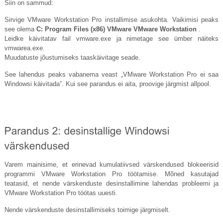
Siin on sammud:
Sirvige VMware Workstation Pro installimise asukohta. Vaikimisi peaks
see olema
C: Program Files (x86) VMware VMware Workstation
.
Leidke käivitatav fail
vmware.exe
ja nimetage see ümber näiteks
vmwarea.exe
.
Muudatuste jõustumiseks taaskäivitage seade.
See lahendus peaks vabanema veast „VMware Workstation Pro ei saa
Windowsi käivitada”. Kui see parandus ei aita, proovige järgmist allpool.
Varem mainisime, et erinevad kumulatiivsed värskendused blokeerisid
programmi VMware Workstation Pro töötamise. Mõned kasutajad
teatasid, et nende värskenduste desinstallimine lahendas probleemi ja
VMware Workstation Pro töötas uuesti.
Nende värskenduste desinstallimiseks toimige järgmiselt.