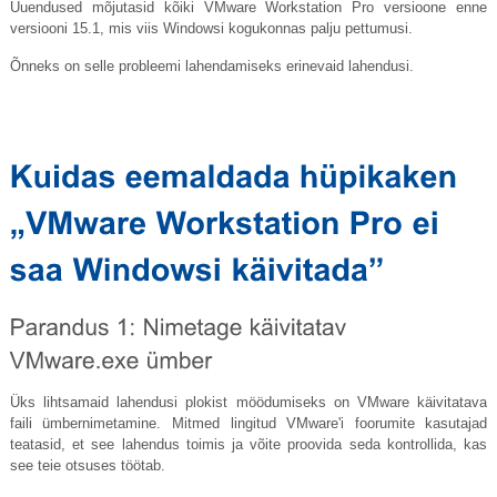
Uuendused mõjutasid kõiki VMware Workstation Pro versioone enne
versiooni 15.1, mis viis Windowsi kogukonnas palju pettumusi.
Õnneks on selle probleemi lahendamiseks erinevaid lahendusi.
Üks lihtsamaid lahendusi plokist möödumiseks on VMware käivitatava
faili ümbernimetamine. Mitmed lingitud VMware'i foorumite kasutajad
teatasid, et see lahendus toimis ja võite proovida seda kontrollida, kas
see teie otsuses töötab.