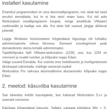
Enamikul programmidest on oma desinstalliprogramm, mis aitab teil need
arvutist eemaldada, kui te ei leia neist enam kasu. Kui teil pole
Workstationi installiprogrammi koopiat, minge ametlikule VMware'i
veebisaidile ja laadige see alla. Kui olete faili saanud, järgige allolevat
juhendit:
Logige Windowsi hostisüsteemi kõrgendatud õigustega või kohaliku
administraatorite rühma liikmena. Domeeni sisselogimisel peab
domeenikonto olema kohalik administraator.
Topeltklõpsake failil VMware-workstation- (1234) .exe, kus 1234 on
versiooni ja mudeli number, ja klõpsake nuppu Edasi.
Valige suvand Eemalda. Kui soovite oma tootelitsentsi ja konfiguratsiooni
üksikasjad salvestada, märkige vastavad ruudud.
Workstation Pro tarkvara desinstallimise alustamiseks klõpsake nuppu
Edasi.
See lahendus kehtib kasutajatele, kes käitavad Workstation 5.x-i ja
uuemaid versioone.
Käivitage kõrgendatud käsuviip. Selleks vajutage kiirklahve Win + S,