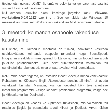
tippige otsingukasti „CMD” (jutumärke pole) ja valige paremast paanist
suvand Käivita administraatorina.
Kui avaneb käsuviiba aken, käivitage järgmine käsk:
VMware-
workstation-5.0.0-13124.exe / c
. See eemaldab teie Windows 10
masinast automaatselt Workstationi rakenduse MSI registreerimisteabe.
Kui leiate, et ülaltoodud meetodid on tülikad, soovitame kasutada
usaldusväärset kolmanda osapoole rakendust nagu BoostSpeed.
Programm sisaldab mitmesuguseid funktsioone, mis on loodud teie arvuti
jõudluse parandamiseks. Üks neist funktsioonidest võimaldab teil
sundinstallida rakendused, mida ei saa tavalisel viisil eemaldada.
Kõik, mida peate tegema, on installida BoostSpeed ​​ja minna vahekaardile
Puhastamine. Klõpsake lingil „Rakenduste sundinstallimine”, et avada
vahekaart Uninstall Manager, kus on loetletud kõik teie arvutisse
installitud programmid. Otsige loendist probleemne programm, valige see
ja klõpsake valikul Desinstalli.
BoostSpeediga on kaasas ka Optimeeri funktsioon, mis võimaldab teil
reaalajas jälgida ja parandada arvuti kiirust ja jõudlust. Arvuti üldise