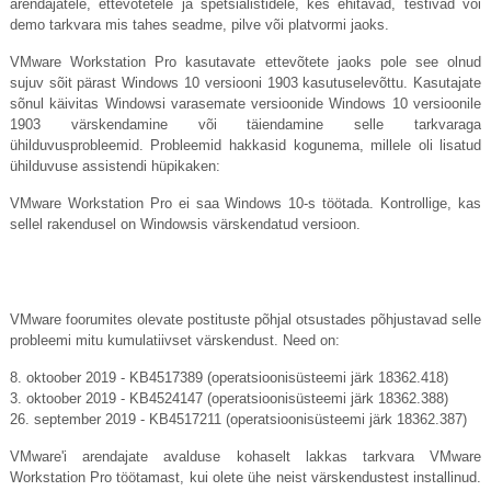
arendajatele, ettevõtetele ja spetsialistidele, kes ehitavad, testivad või
demo tarkvara mis tahes seadme, pilve või platvormi jaoks.
VMware Workstation Pro kasutavate ettevõtete jaoks pole see olnud
sujuv sõit pärast Windows 10 versiooni 1903 kasutuselevõttu. Kasutajate
sõnul käivitas Windowsi varasemate versioonide Windows 10 versioonile
1903 värskendamine või täiendamine selle tarkvaraga
ühilduvusprobleemid. Probleemid hakkasid kogunema, millele oli lisatud
ühilduvuse assistendi hüpikaken:
VMware Workstation Pro ei saa Windows 10-s töötada. Kontrollige, kas
sellel rakendusel on Windowsis värskendatud versioon.
VMware foorumites olevate postituste põhjal otsustades põhjustavad selle
probleemi mitu kumulatiivset värskendust. Need on:
8. oktoober 2019 - KB4517389 (operatsioonisüsteemi järk 18362.418)
3. oktoober 2019 - KB4524147 (operatsioonisüsteemi järk 18362.388)
26. september 2019 - KB4517211 (operatsioonisüsteemi järk 18362.387)
VMware'i arendajate avalduse kohaselt lakkas tarkvara VMware
Workstation Pro töötamast, kui olete ühe neist värskendustest installinud.