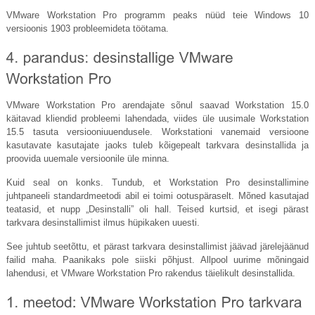
VMware Workstation Pro programm peaks nüüd teie Windows 10
versioonis 1903 probleemideta töötama.
VMware Workstation Pro arendajate sõnul saavad Workstation 15.0
käitavad kliendid probleemi lahendada, viides üle uusimale Workstation
15.5 tasuta versiooniuuendusele. Workstationi vanemaid versioone
kasutavate kasutajate jaoks tuleb kõigepealt tarkvara desinstallida ja
proovida uuemale versioonile üle minna.
Kuid seal on konks. Tundub, et Workstation Pro desinstallimine
juhtpaneeli standardmeetodi abil ei toimi ootuspäraselt. Mõned kasutajad
teatasid, et nupp „Desinstalli” oli hall. Teised kurtsid, et isegi pärast
tarkvara desinstallimist ilmus hüpikaken uuesti.
See juhtub seetõttu, et pärast tarkvara desinstallimist jäävad järelejäänud
failid maha. Paanikaks pole siiski põhjust. Allpool uurime mõningaid
lahendusi, et VMware Workstation Pro rakendus täielikult desinstallida.