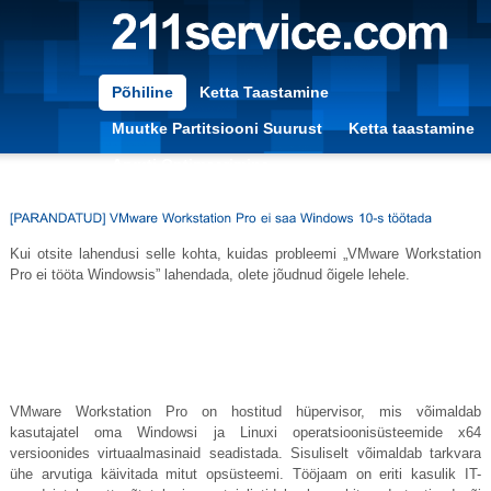
Põhiline
Ketta Taastamine
Muutke Partitsiooni Suurust
Ketta taastamine
Arvuti Optimeerimine
Kui otsite lahendusi selle kohta, kuidas probleemi „VMware Workstation
Pro ei tööta Windowsis” lahendada, olete jõudnud õigele lehele.
VMware Workstation Pro on hostitud hüpervisor, mis võimaldab
kasutajatel oma Windowsi ja Linuxi operatsioonisüsteemide x64
versioonides virtuaalmasinaid seadistada. Sisuliselt võimaldab tarkvara
ühe arvutiga käivitada mitut opsüsteemi. Tööjaam on eriti kasulik IT-