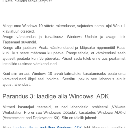
lükata. Selleks tehke järgmist.
Minge oma Windows 10 sätete rakendusse, vajutades samal ajal Win + I
klaviatuuri otseteid.
Avage värskendus ja turvalisus> Windows Update ja avage link
Täpsemad suvandid.
Kerige alla jaotiseni Peata värskendused ja klõpsake rippmenüül Paus
kuni, kus peate määrama kuupäeva. Pange tähele, et värskendusi saab
ajutiselt peatada kuni 35 päevaks. Pärast seda tuleb enne uus peatamist
installida uusimad värskendused.
Kuid siin on asi. Windows 10 arvuti laitmatuks kasutamiseks peate oma
värskendused õigel teel hoidma. Seetõttu pakub see lahendus ainult
ajutist lahendust.
Mitmed kasutajad teatasid, et nad lahendasid probleemi „VMware
Workstation Pro ei saa Windowsis töötada”, kasutades Windowsi ADK-d
(Assessment and Deployment Kit). Siin on täielik juhend:
Mine
Laadige alla ja installige Windowsi ADK
leht Microsofti ametlikul