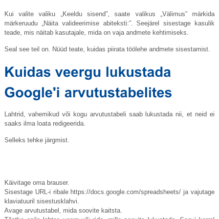
Kui valite valiku „Keeldu sisend”, saate valikus „Välimus” märkida
märkeruudu „Näita valideerimise abiteksti:”. Seejärel sisestage kasulik
teade, mis näitab kasutajale, mida on vaja andmete kehtimiseks.
Seal see teil on. Nüüd teate, kuidas piirata töölehe andmete sisestamist.
Lahtrid, vahemikud või kogu arvutustabeli saab lukustada nii, et neid ei
saaks ilma loata redigeerida.
Selleks tehke järgmist.
Käivitage oma brauser.
Sisestage URL-i ribale
https://docs.google.com/spreadsheets
/ ja vajutage
klaviatuuril sisestusklahvi.
Avage arvutustabel, mida soovite kaitsta.