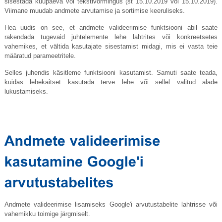
sisestada kuupäeva või tekstivormingus (st 15.10.2019 või 15.10.2019).
Viimane muudab andmete arvutamise ja sortimise keeruliseks.
Hea uudis on see, et andmete valideerimise funktsiooni abil saate
rakendada tugevaid juhtelemente lehe lahtrites või konkreetsetes
vahemikes, et vältida kasutajate sisestamist midagi, mis ei vasta teie
määratud parameetritele.
Selles juhendis käsitleme funktsiooni kasutamist. Samuti saate teada,
kuidas lehekaitset kasutada terve lehe või sellel valitud alade
lukustamiseks.
Andmete valideerimise lisamiseks Google'i arvutustabelite lahtrisse või
vahemikku toimige järgmiselt.