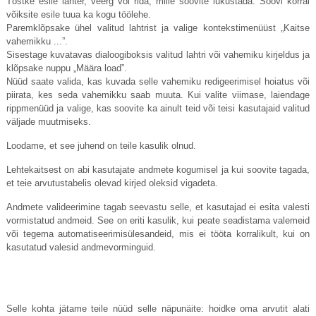
Tõstke esile lahter, veerg või rida, mille soovite lukustada. Soovi korral
võiksite esile tuua ka kogu töölehe.
Paremklõpsake ühel valitud lahtrist ja valige kontekstimenüüst „Kaitse
vahemikku ...”.
Sisestage kuvatavas dialoogiboksis valitud lahtri või vahemiku kirjeldus ja
klõpsake nuppu „Määra load”.
Nüüd saate valida, kas kuvada selle vahemiku redigeerimisel hoiatus või
piirata, kes seda vahemikku saab muuta. Kui valite viimase, laiendage
rippmenüüd ja valige, kas soovite ka ainult teid või teisi kasutajaid valitud
väljade muutmiseks.
Loodame, et see juhend on teile kasulik olnud.
Lehtekaitsest on abi kasutajate andmete kogumisel ja kui soovite tagada,
et teie arvutustabelis olevad kirjed oleksid vigadeta.
Andmete valideerimine tagab seevastu selle, et kasutajad ei esita valesti
vormistatud andmeid. See on eriti kasulik, kui peate seadistama valemeid
või tegema automatiseerimisülesandeid, mis ei tööta korralikult, kui on
kasutatud valesid andmevorminguid.
Selle kohta jätame teile nüüd selle näpunäite: hoidke oma arvutit alati