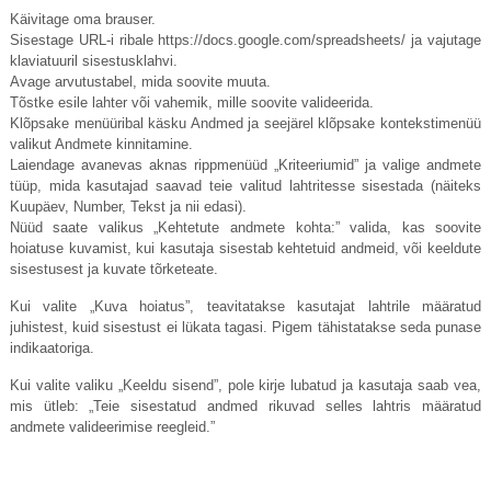
Käivitage oma brauser.
Sisestage URL-i ribale
https://docs.google.com/spreadsheets
/ ja vajutage
klaviatuuril sisestusklahvi.
Avage arvutustabel, mida soovite muuta.
Tõstke esile lahter või vahemik, mille soovite valideerida.
Klõpsake menüüribal käsku Andmed ja seejärel klõpsake kontekstimenüü
valikut Andmete kinnitamine.
Laiendage avanevas aknas rippmenüüd „Kriteeriumid” ja valige andmete
tüüp, mida kasutajad saavad teie valitud lahtritesse sisestada (näiteks
Kuupäev, Number, Tekst ja nii edasi).
Nüüd saate valikus „Kehtetute andmete kohta:” valida, kas soovite
hoiatuse kuvamist, kui kasutaja sisestab kehtetuid andmeid, või keeldute
sisestusest ja kuvate tõrketeate.
Kui valite „Kuva hoiatus”, teavitatakse kasutajat lahtrile määratud
juhistest, kuid sisestust ei lükata tagasi. Pigem tähistatakse seda punase
indikaatoriga.
Kui valite valiku „Keeldu sisend”, pole kirje lubatud ja kasutaja saab vea,
mis ütleb: „Teie sisestatud andmed rikuvad selles lahtris määratud
andmete valideerimise reegleid.”