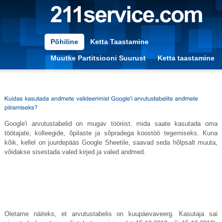
Põhiline
Ketta Taastamine
Muutke Partitsiooni Suurust
Ketta taastamine
Arvuti Optimeerimine
Google'i arvutustabelid on mugav tööriist, mida saate kasutada oma
töötajate, kolleegide, õpilaste ja sõpradega koostöö tegemiseks. Kuna
kõik, kellel on juurdepääs Google Sheetile, saavad seda hõlpsalt muuta,
võidakse sisestada valed kirjed ja valed andmed.
Oletame näiteks, et arvutustabelis on kuupäevaveerg. Kasutaja sai