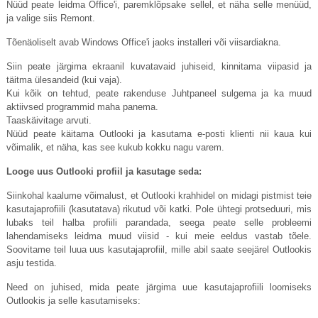
Nüüd peate leidma Office'i, paremklõpsake sellel, et näha selle menüüd,
ja valige siis Remont.
Tõenäoliselt avab Windows Office'i jaoks installeri või viisardiakna.
Siin peate järgima ekraanil kuvatavaid juhiseid, kinnitama viipasid ja
täitma ülesandeid (kui vaja).
Kui kõik on tehtud, peate rakenduse Juhtpaneel sulgema ja ka muud
aktiivsed programmid maha panema.
Taaskäivitage arvuti.
Nüüd peate käitama Outlooki ja kasutama e-posti klienti nii kaua kui
võimalik, et näha, kas see kukub kokku nagu varem.
Looge uus Outlooki profiil ja kasutage seda:
Siinkohal kaalume võimalust, et Outlooki krahhidel on midagi pistmist teie
kasutajaprofiili (kasutatava) rikutud või katki. Pole ühtegi protseduuri, mis
lubaks teil halba profiili parandada, seega peate selle probleemi
lahendamiseks leidma muud viisid - kui meie eeldus vastab tõele.
Soovitame teil luua uus kasutajaprofiil, mille abil saate seejärel Outlookis
asju testida.
Need on juhised, mida peate järgima uue kasutajaprofiili loomiseks
Outlookis ja selle kasutamiseks: