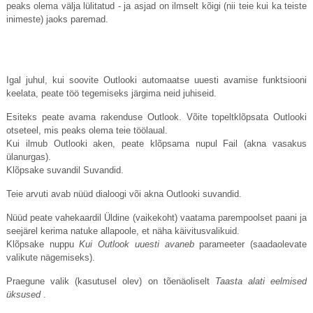
peaks olema välja lülitatud - ja asjad on ilmselt kõigi (nii teie kui ka teiste
inimeste) jaoks paremad.
Igal juhul, kui soovite Outlooki automaatse uuesti avamise funktsiooni
keelata, peate töö tegemiseks järgima neid juhiseid.
Esiteks peate avama rakenduse Outlook. Võite topeltklõpsata Outlooki
otseteel, mis peaks olema teie töölaual.
Kui ilmub Outlooki aken, peate klõpsama nupul Fail (akna vasakus
ülanurgas).
Klõpsake suvandil Suvandid.
Teie arvuti avab nüüd dialoogi või akna Outlooki suvandid.
Nüüd peate vahekaardil Üldine (vaikekoht) vaatama parempoolset paani ja
seejärel kerima natuke allapoole, et näha käivitusvalikuid.
Klõpsake nuppu
Kui Outlook uuesti avaneb
parameeter (saadaolevate
valikute nägemiseks).
Praegune valik (kasutusel olev) on tõenäoliselt
Taasta alati eelmised
üksused
.