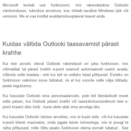
Microsoft levitab uue funktsiooni, mis rakendatakse Outlooki
värskenduses, tulevikus arvutisse, kus töötab tavaline Windowsi järk või
versioon. Me ei saa kindlal avaldamiskuupäeval teavet anda.
Kui teie arvutis oleval Outlooki rakendusel on juba funktsioon, mis
võimaldab tal pärast krahhi e-posti seansid automaatselt uuesti avada,
võiksite selle keelata - eriti kui teil on selleks head põhjused. Esiteks on
funktsioon vaikimisi sisse lülitatud, nii et kui soovite selle välja lülitada,
peate tegutsema.
Kui kasutate Outlooki oma personaalarvutis, pole teil tõenäoliselt muret
selle pärast, kui Outlook pärast krahhi või taaskäivitussündmust teie e-
posti kraami üles toob - kuna olete alati oma arvutiga üks.
Kui kasutate Outlooki teistes arvutites, mis ei kuulu teile, või kui kasutate
e-posti klienti masinates, mida jagate teiste inimestega, siis ei pruugi te
näha põhjuseid, mille tõttu peaks funktsioon olema esmalt lubatud . See