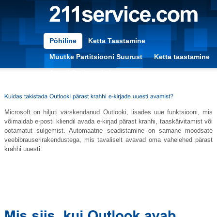
Põhiline
Ketta Taastamine
Muutke Partitsiooni Suurust
Ketta taastamine
Arvuti Optimeerimine
Microsoft on hiljuti värskendanud Outlooki, lisades uue funktsiooni, mis
võimaldab e-posti kliendil avada e-kirjad pärast krahhi, taaskäivitamist või
ootamatut sulgemist. Automaatne seadistamine on sarnane moodsate
veebibrauserirakendustega, mis tavaliselt avavad oma vahelehed pärast
krahhi uuesti.