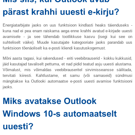
Energiatarbijate jaoks on uus funktsioon kindlasti heaks täienduseks -
kuna nad ei pea enam raiskama aega enne krahhi avatud e-kirjade uuesti
avamisele - ja see tähendab tootlikkuse kasvu (isegi kui see on
suhteliselt väike). Muude kasutajate kategooriate jaoks parandab uus
funktsioon tõenäoliselt ka e-posti kliendi kasutuskogemust.
Mõni aasta tagasi, kui rakendused - eriti veebibrauserid - kokku kukkusid,
jäid kasutajad tavaliselt pettuma, et nad pidid teatud asju uuesti alustama.
Võimalust, mis võimaldas veebibrauseritel sirvimisseansse säilitada,
tervitati kiiresti. Kahtlustame, et samu (või sarnaseid) sündmusi
mängitakse ka Outlooki automaatse e-posti uuesti avamise funktsiooni
jaoks.