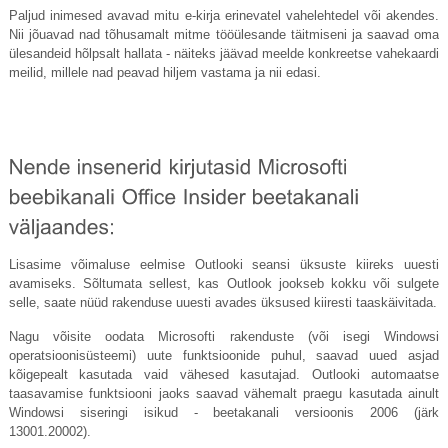
Paljud inimesed avavad mitu e-kirja erinevatel vahelehtedel või akendes.
Nii jõuavad nad tõhusamalt mitme tööülesande täitmiseni ja saavad oma
ülesandeid hõlpsalt hallata - näiteks jäävad meelde konkreetse vahekaardi
meilid, millele nad peavad hiljem vastama ja nii edasi.
Lisasime võimaluse eelmise Outlooki seansi üksuste kiireks uuesti
avamiseks. Sõltumata sellest, kas Outlook jookseb kokku või sulgete
selle, saate nüüd rakenduse uuesti avades üksused kiiresti taaskäivitada.
Nagu võisite oodata Microsofti rakenduste (või isegi Windowsi
operatsioonisüsteemi) uute funktsioonide puhul, saavad uued asjad
kõigepealt kasutada vaid vähesed kasutajad. Outlooki automaatse
taasavamise funktsiooni jaoks saavad vähemalt praegu kasutada ainult
Windowsi siseringi isikud - beetakanali versioonis 2006 (järk
13001.20002).