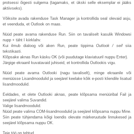
protsessi õigesti sulgema (tagamaks, et ükski selle eksemplar ei jääks
aktiivseks).
Võiksite avada rakenduse Task Manager ja kontrollida seal olevaid asju,
et veenduda, et Outlook on maas.
Nüüd peate avama rakenduse Run. Siin on tavaliselt kasulik Windowsi
nupp + täht I kiirklahv.
Kui ilmub dialoog või aken Run, peate tippima
Outlook / seif
siia
tekstikasti.
Klõpsake aknas Run käsku OK (või puudutage klaviatuuril nuppu Enter).
Järgige ekraanil kuvatavaid juhiseid, et kontrollida Outlookis vigu.
Nüüd peate avama Outlooki (nagu tavaliselt), minge ekraanile või
menüüsse Lisandmoodulid ja seejärel keelake kõik e-posti kliendile lisatud
lisandmoodulid.
Eeldades, et olete Outlooki aknas, peate klõpsama menüüribal Fail ja
seejärel valima Suvandid.
Valige lisandmoodulid.
Nüüd peate valima COM-lisandmoodulid ja seejärel klõpsama nuppu Mine.
Siin peate tühjendama kõigi loendis olevate märkeruutude linnukesed ja
seejärel klõpsama nuppu OK.
Teie töö on tehtud.