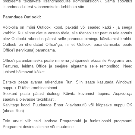
probleeme tekitavate lisandmoodulite kombinatsiooni). Sama soovitus
lisandmoodulitest vabanemiseks kehtib ka siin.
Parandage Outlooki:
Võib-olla on mõni Outlooki kood, paketid või seaded katki - ja seega
krahhid. Kui siinne oletus vastab tõele, siis tõenäoliselt peatub teie arvutis
olev Outlooki rakendus pärast selle parandustoimingu käivitamist krahhi.
Outlook on ühendatud Office'iga, nii et Outlooki parandamiseks peate
Office'i (tervikuna) parandama.
Office'i parandamiseks peate minema juhtpaneeli ekraanile Programs and
Features, leidma Office ja seejärel algatama selle remonditöö. Need
juhised hõlmavad kõike:
Esiteks peate avama rakenduse Run. Siin saate kasutada Windowsi
nuppu + R-tähe kombinatsiooni.
Seekord peate pärast dialoogi Käivita kuvamist tippima
Appwiz.cpl
saadaval olevasse tekstikasti.
Käivitage kood. Puudutage Enter (klaviatuuril) või klõpsake nuppu OK
(aknas Run).
Teie arvuti viib teid jaotisse Programmid ja funktsioonid programmi
Programmi desinstallimine või muutmine.