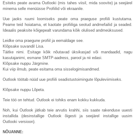
Esiteks peate avama Outlooki (mis tahes viisil, mida soovite) ja seejärel
minema selle menüüsse Profiilid või ekraanile.
Uue jaoks ruumi loomiseks peate oma praeguse profiili kustutama.
Peame teid hoiatama, et kaotate profiiliga seotud andmefailid ja seaded.
Ideaalis peaksite kõigepealt varundama kõik olulised andmeüksused.
Leidke oma praegune profiil ja eemaldage see.
Klõpsake suvandil Lisa.
Täitke nimi. Esitage kõik nõutavad üksikasjad või mandaadid, nagu
kasutajanimi, esmane SMTP-aadress, parool ja nii edasi.
Klõpsake nuppu Järgmine.
Kui viip ilmub, peate esitama oma sisselogimisandmed.
Outlook töötab nüüd uue profiili seadistustoimingute lõpuleviimiseks.
Klõpsake nuppu Lõpeta.
Teie töö on tehtud. Outlook ei tohiks enam kokku kukkuda.
Noh, kui Outlook jätkab teie arvutis krahhi, siis saate rakenduse uuesti
installida (desinstallige Outlook õigesti ja seejärel installige uusim
Outlooki versioon).
NÕUANNE: