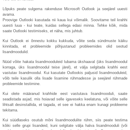
Lõpuks peate sulgema rakenduse Microsoft Outlook ja seejärel uuesti
avama.
Proovige Outlooki kasutada nii kaua kui võimalik. Soovitame teil krahhi
uuesti luua - kui teate, kuidas sellega edasi minna. Tehke kõik, mida
saate Outlooki testimiseks, et näha, mis juhtub.
Kui Outlook ei õnnestu kokku kukkuda, võite seda sündmuste käiku
kinnitada, et probleemide põhjustanud probleemides olid seotud
lisandmoodulid.
Nüüd võite hakata lisandmooduleid lubama ükshaaval (üks lisandmoodul
korraga, üks lisandmoodul teise järel), et välja selgitada krahhi eest
vastutav lisandmoodul. Kui kasutate Outlookis paljusid lisandmooduleid,
võib teile kasulik olla lisade lisamine rühmadesse ja seejärel rühmade
probleemide testimine.
Kui olete määranud krahhide eest vastutava lisandmooduli, saate
seadistada asjad, mis hoiavad selle igaveseks keelatuna, või võite selle
lihtsalt desinstallida, et tagada, et see ei hakka enam kunagi probleeme
tekitama.
Kui süüdlaseks osutub mõni lisandmoodulite rühm, siis peate testima
kõiki selle grupi lisandeid, kuni selgitate välja halva lisandmooduli (või