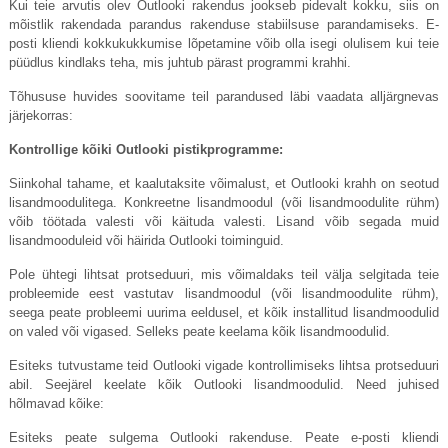
Kui teie arvutis olev Outlooki rakendus jookseb pidevalt kokku, siis on
mõistlik rakendada parandus rakenduse stabiilsuse parandamiseks. E-
posti kliendi kokkukukkumise lõpetamine võib olla isegi olulisem kui teie
püüdlus kindlaks teha, mis juhtub pärast programmi krahhi.
Tõhususe huvides soovitame teil parandused läbi vaadata alljärgnevas
järjekorras:
Kontrollige kõiki Outlooki pistikprogramme:
Siinkohal tahame, et kaalutaksite võimalust, et Outlooki krahh on seotud
lisandmoodulitega. Konkreetne lisandmoodul (või lisandmoodulite rühm)
võib töötada valesti või käituda valesti. Lisand võib segada muid
lisandmooduleid või häirida Outlooki toiminguid.
Pole ühtegi lihtsat protseduuri, mis võimaldaks teil välja selgitada teie
probleemide eest vastutav lisandmoodul (või lisandmoodulite rühm),
seega peate probleemi uurima eeldusel, et kõik installitud lisandmoodulid
on valed või vigased. Selleks peate keelama kõik lisandmoodulid.
Esiteks tutvustame teid Outlooki vigade kontrollimiseks lihtsa protseduuri
abil. Seejärel keelate kõik Outlooki lisandmoodulid. Need juhised
hõlmavad kõike:
Esiteks peate sulgema Outlooki rakenduse. Peate e-posti kliendi