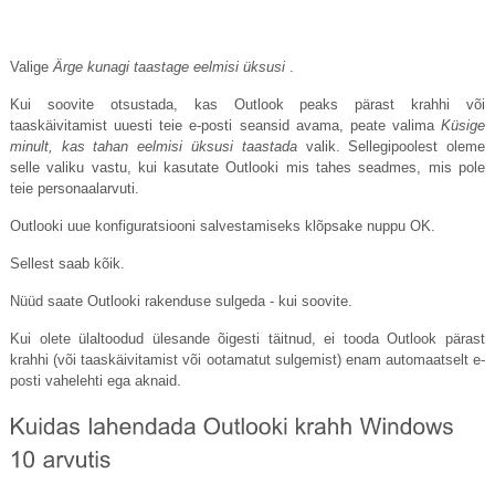
Valige
Ärge kunagi taastage eelmisi üksusi
.
Kui soovite otsustada, kas Outlook peaks pärast krahhi või
taaskäivitamist uuesti teie e-posti seansid avama, peate valima
Küsige
minult, kas tahan eelmisi üksusi taastada
valik. Sellegipoolest oleme
selle valiku vastu, kui kasutate Outlooki mis tahes seadmes, mis pole
teie personaalarvuti.
Outlooki uue konfiguratsiooni salvestamiseks klõpsake nuppu OK.
Sellest saab kõik.
Nüüd saate Outlooki rakenduse sulgeda - kui soovite.
Kui olete ülaltoodud ülesande õigesti täitnud, ei tooda Outlook pärast
krahhi (või taaskäivitamist või ootamatut sulgemist) enam automaatselt e-
posti vahelehti ega aknaid.