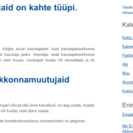
Ketta
Kateg
õigile arvuti kasutajatele, kuid kasutajakeskkonna
ud kasutaja jaoks. Arendaja seab kasutajakeskkonna
Parti
b neid muuta, muutujaid lisada või eemaldada ja nii
Abi
Muu
Arvus
Koris
tujad võivad olla üsna kasulikud, on aeg uurida, kuidas
õi kuidas neid üldse seada.
Emapl
ate kontekstimenüüsse sisenemiseks on järgmine:
Me Ei
Aktiv