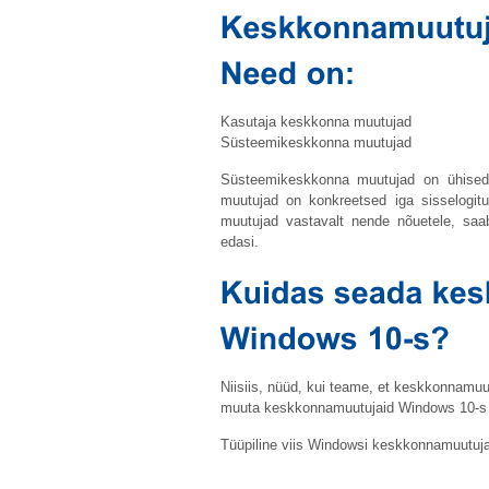
Kasutaja keskkonna muutujad
Süsteemikeskkonna muutujad
Süsteemikeskkonna muutujad on ühised k
muutujad on konkreetsed iga sisselogit
muutujad vastavalt nende nõuetele, saa
edasi.
Niisiis, nüüd, kui teame, et keskkonnamuu
muuta keskkonnamuutujaid Windows 10-s v
Tüüpiline viis Windowsi keskkonnamuutuj