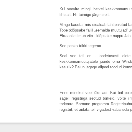
Kui soovite mingil hetkel keskkonnamuu
lihtsalt. Nii toimige järgmiselt.
Minge kausta, mis sisaldab lahtipakitud fai
Topeltklõpsake failil „eemalda muutujad” .r
Ekraanile ilmub viip - klõpsake nuppu Jah.
See peaks trikki tegema.
Seal see teil on - loodetavasti olete
keskkonnamuutujatele juurde oma Windo
kasulik? Palun jagage allpool toodud kom
Enne minekut veel üks asi. Kui teil pole
sageli registriga seotud tõrkeid, võite 
tarkvara. Sarnane programm Registripuha
registrit, et aidata teil vigadest vabaneda 