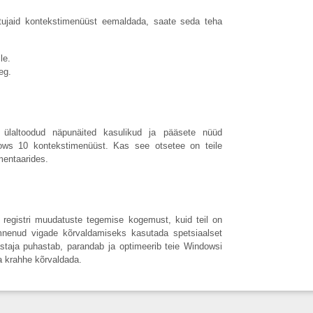
tujaid kontekstimenüüst eemaldada, saate seda teha
le.
eg.
 ülaltoodud näpunäited kasulikud ja pääsete nüüd
ws 10 kontekstimenüüst. Kas see otsetee on teile
mentaarides.
 registri muudatuste tegemise kogemust, kuid teil on
ilmnenud vigade kõrvaldamiseks kasutada spetsiaalset
staja puhastab, parandab ja optimeerib teie Windowsi
ja krahhe kõrvaldada.