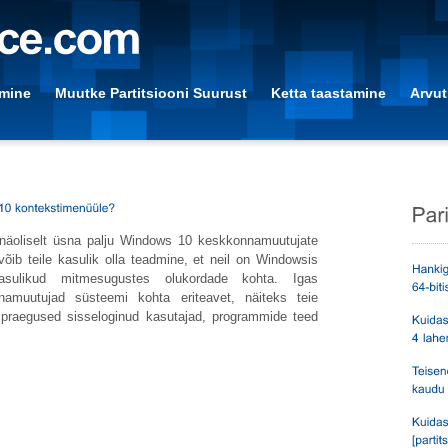
amine
Muutke Partitsiooni Suurust
Ketta taastamine
Arvut
õenäoliselt üsna palju Windows 10 keskkonnamuutujate
võib teile kasulik olla teadmine, et neil on Windowsis
asulikud mitmesugustes olukordade kohta. Igas
namuutujad süsteemi kohta eriteavet, näiteks teie
, praegused sisseloginud kasutajad, programmide teed