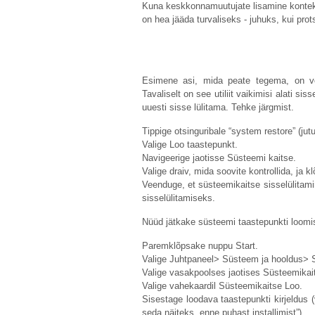
Kuna keskkonnamuutujate lisamine konteks
on hea jääda turvaliseks - juhuks, kui prot
Esimene asi, mida peate tegema, on ve
Tavaliselt on see utiliit vaikimisi alati sis
uuesti sisse lülitama. Tehke järgmist.
Tippige otsinguribale “system restore” (jut
Valige Loo taastepunkt.
Navigeerige jaotisse Süsteemi kaitse.
Valige draiv, mida soovite kontrollida, ja 
Veenduge, et süsteemikaitse sisselülitamin
sisselülitamiseks.
Nüüd jätkake süsteemi taastepunkti loomi
Paremklõpsake nuppu Start.
Valige Juhtpaneel> Süsteem ja hooldus>
Valige vasakpoolses jaotises Süsteemikai
Valige vahekaardil Süsteemikaitse Loo.
Sisestage loodava taastepunkti kirjeldus 
seda näiteks „enne puhast installimist”).