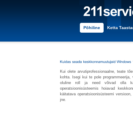
Põhiline
Ketta Taast
Kui olete arvutiprofessionaalne, teate t
kohta. Isegi kui te pole programmeerija, 
oluline roll ja need võivad olla k
operatsioonisüsteemis hoiavad keskkon
käitatava operatsioonisüsteemi versioon
jne.