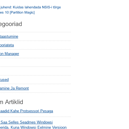
 taastumine
ooriateta
tion Manager
tused
tamine Ja Remont
aadid Kahe Protsessori Pesaga
 Saa Selles Seadmes Windowsi
eerida, Kuna Windowsi Eelmine Versioon