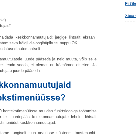
Ei Oln
Xbox 
le).
ujaid“:
ldada keskkonnamuutujaid: järgige lihtsalt ekraanil
istamiseks kõigil dialoogihüpikutel nuppu OK.
uudatused automaatselt.
namuutujatele juurde pääseda ja neid muuta, võib selle
meel teada saada, et olemas on käepärane otsetee. Ja
utujate juurde pääseda.
0 kontekstimenüüsse muudab funktsiooniga töötamise
 teil juurdepääs keskkonnamuutujate lehele, lihtsalt
kstimenüüst keskkonnamuutujad.
tame tungivalt luua arvutisse süsteemi taastepunkt.