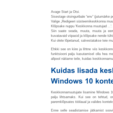
Avage Start ja Otsi.
Sisestage otsinguribale “env” (jutumärke po
Valige „Redigeeri süsteemikeskkonna muut
Klõpsake nuppu 'Keskkonna muutujad ...'.
Siin saate seada, muuta, muuta ja eema
kuvatavaid viipasid ja klõpsake nende tüh
Kui olete lõpetanud, salvestatakse teie m
Ehkki see on kiire ja lihtne viis keskkon
funktsiooni palju kasutamisel olla hea 
allpool näitame teile, kuidas keskkonnamu
Keskkonnamuutujate lisamine Windows 1
palju lihtsamaks. Kui see on tehtud, on
paremklõpsates töölaual ja valides konte
Enne selle seadistamise jätkamist soovi