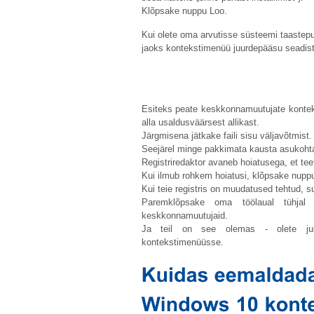
Klõpsake nuppu Loo.
Kui olete oma arvutisse süsteemi taastepu
jaoks kontekstimenüü juurdepääsu seadist
Esiteks peate keskkonnamuutujate kontekst
alla usaldusväärsest allikast.
Järgmisena jätkake faili sisu väljavõtmist.
Seejärel minge pakkimata kausta asukohta j
Registriredaktor avaneb hoiatusega, et te
Kui ilmub rohkem hoiatusi, klõpsake nupp
Kui teie registris on muudatused tehtud, s
Paremklõpsake oma töölaual tühjal
keskkonnamuutujaid.
Ja teil on see olemas - olete jus
kontekstimenüüsse.