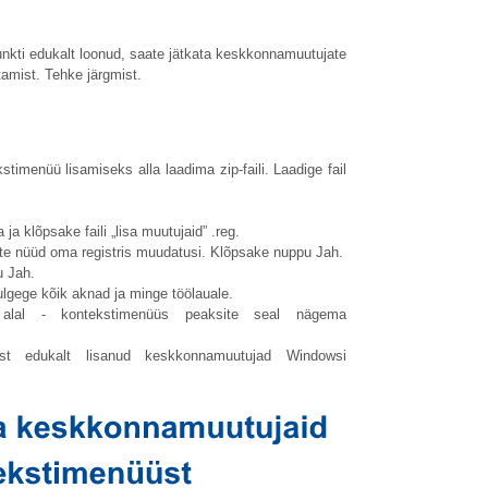
nkti edukalt loonud, saate jätkata keskkonnamuutujate
amist. Tehke järgmist.
imenüü lisamiseks alla laadima zip-faili. Laadige fail
a klõpsake faili „lisa muutujaid” .reg.
ete nüüd oma registris muudatusi. Klõpsake nuppu Jah.
u Jah.
ulgege kõik aknad ja minge töölauale.
 alal - kontekstimenüüs peaksite seal nägema
t edukalt lisanud keskkonnamuutujad Windowsi