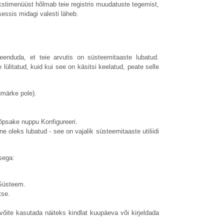
timenüüst hõlmab teie registris muudatuste tegemist,
sessis midagi valesti läheb.
enduda, et teie arvutis on süsteemitaaste lubatud.
se lülitatud, kuid kui see on käsitsi keelatud, peate selle
umärke pole).
klõpsake nuppu Konfigureeri.
e oleks lubatud - see on vajalik süsteemitaaste utiliidi
sega:
 Süsteem.
tse.
(võite kasutada näiteks kindlat kuupäeva või kirjeldada