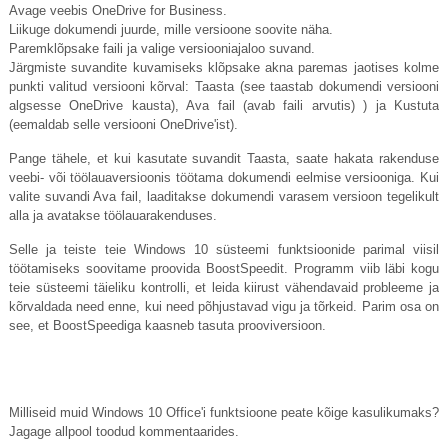
Avage veebis OneDrive for Business.
Liikuge dokumendi juurde, mille versioone soovite näha.
Paremklõpsake faili ja valige versiooniajaloo suvand.
Järgmiste suvandite kuvamiseks klõpsake akna paremas jaotises kolme
punkti valitud versiooni kõrval: Taasta (see taastab dokumendi versiooni
algsesse OneDrive kausta), Ava fail (avab faili arvutis) ) ja Kustuta
(eemaldab selle versiooni OneDrive'ist).
Pange tähele, et kui kasutate suvandit Taasta, saate hakata rakenduse
veebi- või töölauaversioonis töötama dokumendi eelmise versiooniga. Kui
valite suvandi Ava fail, laaditakse dokumendi varasem versioon tegelikult
alla ja avatakse töölauarakenduses.
Selle ja teiste teie Windows 10 süsteemi funktsioonide parimal viisil
töötamiseks soovitame proovida BoostSpeedit. Programm viib läbi kogu
teie süsteemi täieliku kontrolli, et leida kiirust vähendavaid probleeme ja
kõrvaldada need enne, kui need põhjustavad vigu ja tõrkeid. Parim osa on
see, et BoostSpeediga kaasneb tasuta prooviversioon.
Milliseid muid Windows 10 Office'i funktsioone peate kõige kasulikumaks?
Jagage allpool toodud kommentaarides.