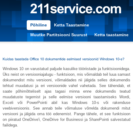
Põhiline
Ketta Taastamine
Muutke Partitsiooni Suurust
Ketta taastamine
Arvuti Optimeerimine
Windows 10 on varustatud paljude kasulike tööriistade ja funktsioonidega.
Üks neist on versiooniajalugu - funktsioon, mis võimaldab teil luua samast
dokumendist mitu versiooni, võimaldades nii jälgida selles dokumendis
tehtud muudatusi ja eri versioonide vahel vahetada. See tähendab, et
saate põhimõtteliselt ajas tagasi minna enne dokumendis teatud
muudatuste tegemist ja selle eelmise versiooni taastamiseks Wordi,
Exceli või PowerPointi abil kas Windows 10-s või rakenduse
veebiversioonis. See annab teile võimaluse võrrelda dokumendi mitut
versiooni ja jälgida oma töö edenemist. Pange tähele, et see funktsioon
on piiratud OneDrive'i, OneDrive for Businessi ja SharePointi salvestatud
failidega.