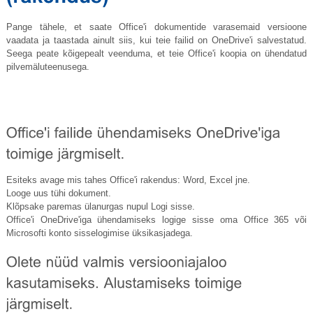
Pange tähele, et saate Office'i dokumentide varasemaid versioone
vaadata ja taastada ainult siis, kui teie failid on OneDrive'i salvestatud.
Seega peate kõigepealt veenduma, et teie Office'i koopia on ühendatud
pilvemäluteenusega.
Esiteks avage mis tahes Office'i rakendus: Word, Excel jne.
Looge uus tühi dokument.
Klõpsake paremas ülanurgas nupul Logi sisse.
Office'i OneDrive'iga ühendamiseks logige sisse oma Office 365 või
Microsofti konto sisselogimise üksikasjadega.