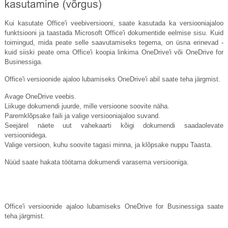
Kui kasutate Office'i veebiversiooni, saate kasutada ka versiooniajaloo
funktsiooni ja taastada Microsoft Office'i dokumentide eelmise sisu. Kuid
toimingud, mida peate selle saavutamiseks tegema, on üsna erinevad -
kuid siiski peate oma Office'i koopia linkima OneDrive'i või OneDrive for
Businessiga.
Office'i versioonide ajaloo lubamiseks OneDrive'i abil saate teha järgmist.
Avage OneDrive veebis.
Liikuge dokumendi juurde, mille versioone soovite näha.
Paremklõpsake faili ja valige versiooniajaloo suvand.
Seejärel näete uut vahekaarti kõigi dokumendi saadaolevate
versioonidega.
Valige versioon, kuhu soovite tagasi minna, ja klõpsake nuppu Taasta.
Nüüd saate hakata töötama dokumendi varasema versiooniga.
Office'i versioonide ajaloo lubamiseks OneDrive for Businessiga saate
teha järgmist.