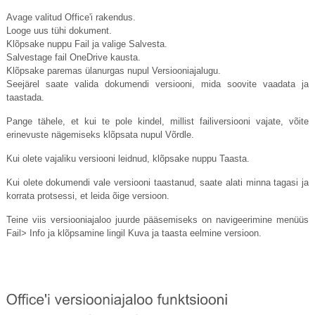
Avage valitud Office'i rakendus.
Looge uus tühi dokument.
Klõpsake nuppu Fail ja valige Salvesta.
Salvestage fail OneDrive kausta.
Klõpsake paremas ülanurgas nupul Versiooniajalugu.
Seejärel saate valida dokumendi versiooni, mida soovite vaadata ja
taastada.
Pange tähele, et kui te pole kindel, millist failiversiooni vajate, võite
erinevuste nägemiseks klõpsata nupul Võrdle.
Kui olete vajaliku versiooni leidnud, klõpsake nuppu Taasta.
Kui olete dokumendi vale versiooni taastanud, saate alati minna tagasi ja
korrata protsessi, et leida õige versioon.
Teine viis versiooniajaloo juurde pääsemiseks on navigeerimine menüüs
Fail> Info ja klõpsamine lingil Kuva ja taasta eelmine versioon.