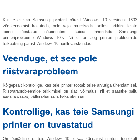
Kui te ei saa Samsungi printerit pärast Windows 10 versiooni 1803
värskendamist kasutada, pole vaja muretseda: sellest artiklist leiate
loendi tõestatud nõuannetest, kuidas lahendada Samsungi
printeriprobleeme Windows 10-s. Nii et on aeg printeri probleemide
tõrkeotsing pärast Windows 10 aprilli värskendust:
Kõigepealt kontrollige, kas teie printer töötab teise arvutiga ühendamisel.
Riistvaraprobleemide tekkimisel on alati võimalus, nii et säästke palju
aega ja vaeva, välistades selle kohe alguses.
On tõenäoline, et teie Windows 10 ei saa kõnealust printerit tegelikult