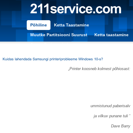
Põhiline
Ketta Taastamine
Muutke Partitsiooni Suurust
Ketta taastamine
Arvuti Optimeerimine
„Printer koosneb kolmest põhiosast:
ummistunud paberisalv
ja vilkuv punane tuli ”
Dave Barry