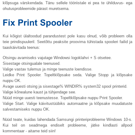
klõpsuga värskendada. Tänu sellele tööriistale ei pea te ühilduvus- ega
ohutusprobleemide pärast muretsema.
Kui kõigist ülaltoodud parandustest pole kasu olnud, võib probleem olla
teie prindispuuleril. Seetõttu peaksite proovima tühistada spooleri failid ja
taaskäivitada teenus:
Otsingu avamiseks vajutage Windowsi logoklahvi + S otsetee.
Sisestage otsingualale teenused.
Valige vastav tulemus ja minge teenuste loendisse.
Leidke Print Spooler. Topeltklõpsake seda. Valige Stopp ja klõpsake
nuppu OK.
Avage uuesti otsing ja sisestage% WINDIR% system32 spool printerid.
Valige kõnealune kaust ja tühjendage see.
Nüüd minge uuesti teenustesse. Topeltklõpsake nuppu Print Spooler.
Valige Start. Valige käivitustüübiks automaatne ja klõpsake muudatuste
salvestamiseks nuppu OK.
Nüüd teate, kuidas lahendada Samsungi printeriprobleeme Windows 10-s.
Kui teil on seadmega endiselt probleeme, jätke kindlasti allpool
kommentaar - aitame teid siin!