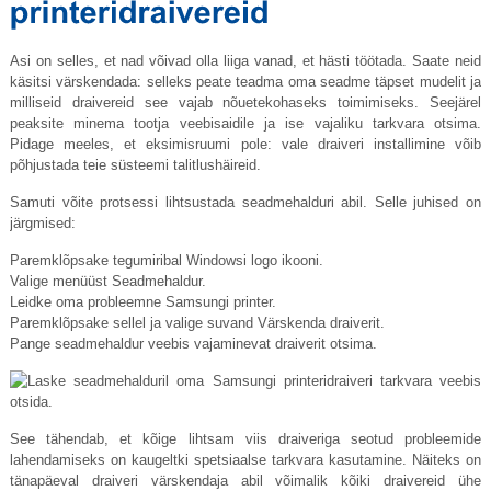
Asi on selles, et nad võivad olla liiga vanad, et hästi töötada. Saate neid
käsitsi värskendada: selleks peate teadma oma seadme täpset mudelit ja
milliseid draivereid see vajab nõuetekohaseks toimimiseks. Seejärel
peaksite minema tootja veebisaidile ja ise vajaliku tarkvara otsima.
Pidage meeles, et eksimisruumi pole: vale draiveri installimine võib
põhjustada teie süsteemi talitlushäireid.
Samuti võite protsessi lihtsustada seadmehalduri abil. Selle juhised on
järgmised:
Paremklõpsake tegumiribal Windowsi logo ikooni.
Valige menüüst Seadmehaldur.
Leidke oma probleemne Samsungi printer.
Paremklõpsake sellel ja valige suvand Värskenda draiverit.
Pange seadmehaldur veebis vajaminevat draiverit otsima.
See tähendab, et kõige lihtsam viis draiveriga seotud probleemide
lahendamiseks on kaugeltki spetsiaalse tarkvara kasutamine. Näiteks on
tänapäeval draiveri värskendaja abil võimalik kõiki draivereid ühe