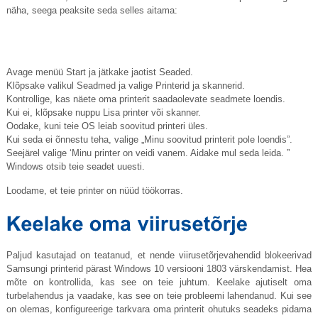
näha, seega peaksite seda selles aitama:
Avage menüü Start ja jätkake jaotist Seaded.
Klõpsake valikul Seadmed ja valige Printerid ja skannerid.
Kontrollige, kas näete oma printerit saadaolevate seadmete loendis.
Kui ei, klõpsake nuppu Lisa printer või skanner.
Oodake, kuni teie OS leiab soovitud printeri üles.
Kui seda ei õnnestu teha, valige „Minu soovitud printerit pole loendis”.
Seejärel valige ‘Minu printer on veidi vanem. Aidake mul seda leida. ”
Windows otsib teie seadet uuesti.
Loodame, et teie printer on nüüd töökorras.
Paljud kasutajad on teatanud, et nende viirusetõrjevahendid blokeerivad
Samsungi printerid pärast Windows 10 versiooni 1803 värskendamist. Hea
mõte on kontrollida, kas see on teie juhtum. Keelake ajutiselt oma
turbelahendus ja vaadake, kas see on teie probleemi lahendanud. Kui see
on olemas, konfigureerige tarkvara oma printerit ohutuks seadeks pidama