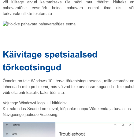
või lülitage arvuti kaitsmiseks üle mõni muu tööriist. Näiteks on
pahavaratõrje eesmärk hoida pahavara eemal ilma riist- või
tarkvarakonflikte tekitamata.
Õnneks on teie Windows 10-l terve tõrkeotsingu arsenal, mille eesmärk on
lahendada mitu probleemi, mis võivad teie arvutisse koguneda. Teie puhul
võib olla eriti kasulik kaks tööriista:
Vajutage Windowsi logo + I kiirklahvi.
Kui rakendus Seaded on üleval, klõpsake nuppu Värskenda ja turvalisus.
Navigeerige jaotisse Veaotsing.