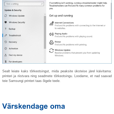
Sealt leiate kaks tõrkeotsingut, mida peaksite üksteise järel käivitama:
printeri ja riistvara ning seadmete tõrkeotsingu. Loodame, et nad saavad
teie Samsungi printeri taas õigele teele.