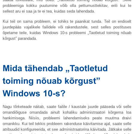
probleemiga kokku puutumine võib olla pettumusttekitav, eriti kui te
sellest aru ei saa ja te ei tea, kuidas seda lahendada.
Kui teil on sama probleem, ei tohiks te paanikat tunda. Teil on endiselt
juurdepääs vajalikele failidele või rakendustele, sest selles postituses
õpetame teile, kuidas Windows 10-s probleemi „Taotletud toiming nõuab
kõrgust” parandada.
Nagu tõrketeade näitab, saate failile / kaustale juurde pääseda või selle
omandiõiguse omandada ainult kohaliku administraatori kõrgema loa
hankimisega. Niisiis, probleemi lahendamiseks peate muutma draivi
omanikku. Kui teil tekkis probleem rakenduse käivitamise ajal, saate selle
atribuudid konfigureerida, et see administraatorina käivitada. Jätkake selle