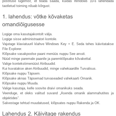
postituse lugemist, et teada saada, kuidas Windows 10-s lahendada
taotletud toiming nõuab kõrgust.
Logige oma kasutajakontolt välja.
Logige sisse administraatori kontole.
Vajutage klaviatuuril klahve Windows Key + E. Seda tehes käivitatakse
File Explorer.
Klõpsake vasakpoolse paani menüüs nuppu See arvuti.
Nüüd minge paremale paanile ja paremklõpsake kõvakettal.
Valige kontekstimenüüst Atribuudid.
Kui kuvatakse aken Atribuudid, minge vahekaardile Turvalisus.
Klõpsake nuppu Täpsem.
Klõpsake aknas Täpsemad turvaseaded vahekaarti Omanik.
Klõpsake nuppu Muuda.
Valige kasutaja, kelle soovite draivi omanikuks seada.
Veenduge, et oleks valitud suvand „Asenda omanik alammahutites ja
objektides”.
Salvestage tehtud muudatused, klõpsates nuppu Rakenda ja OK.