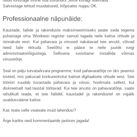
Nüüd lohistage sinine riba suvandini „Mitte kunagi teavitada”.
Salvestage tehtud muudatused, klõpsates nuppu OK.
Kaustade, failide ja rakenduste maksimeerimiseks peate seda tegema
puhastage oma Windowsi register samuti tagada neile kaitse ohtude ja
rünnakute eest. Kui pahavara ja viirused nakatavad teie arvutit, võivad
need faile rikkuda. Seetõttu ei pääse te neile juurde isegi
administraatoriõigustega. Sellisena soovitame installida võimas
viirusetõrje.
Seal on palju turvatarkvara programme, kuid pahavaratõrje on üks peamisi
tooteid, mis pakuvad konkurentsitut kaitset digitaalsete ohtude eest. See
tööriist suudab tuvastada pahavara ja viirusi, hoolimata sellest, kui
diskreetselt nad taustal töötavad. Kui teie arvutis on pahavaratõrje, saate
rahulikult teada, et teie failidel, kaustadel ja rakendustel on vajalik
usaldusväärne kaitse.
Kas teate selle veateate muid lahendusi?
Ärge kartke neid kommentaaride jaotises jagada!