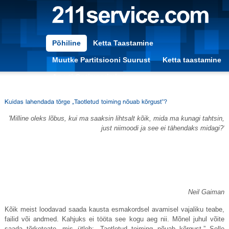
Põhiline
Ketta Taastamine
Muutke Partitsiooni Suurust
Ketta taastamine
Arvuti Optimeerimine
'Milline oleks lõbus, kui ma saaksin lihtsalt kõik, mida ma kunagi tahtsin,
just niimoodi ja see ei tähendaks midagi?'
Neil Gaiman
Kõik meist loodavad saada kausta esmakordsel avamisel vajaliku teabe,
failid või andmed. Kahjuks ei tööta see kogu aeg nii. Mõnel juhul võite
saada tõrketeate, mis ütleb: „Taotletud toiming nõuab kõrgust.” Selle