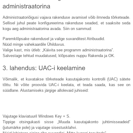
Administraatoriõigusi vajava rakenduse avamisel võib ilmneda tõrketeade.
Sellisel juhul peate konfigureerima rakenduse seaded, et saaksite seda
kogu aeg administraatorina avada. Siin on sammud:
Paremklõpsake rakendusel ja valige suvanditest Atribuudid.
Nüüd minge vahekaardile Ühilduvus.
Valige kast, mis ütleb: „Käivita see programm administraatorina”.
Salvestage tehtud muudatused, klõpsates nuppu Rakenda ja OK.
Võimalik, et kuvatakse tõrketeade kasutajakonto kontrolli (UAC) sätete
tõttu. Nii võite proovida UAC-i keelata, et teada saada, kas see on
süüdlane. Alustamiseks järgige allolevaid juhiseid:
Vajutage klaviatuuril Windows Key + S.
Tippige otsingukasti sisse „Muuda kasutajakonto juhtimisseadeid”
(jutumärke pole) ja vajutage sisestusklahvi.