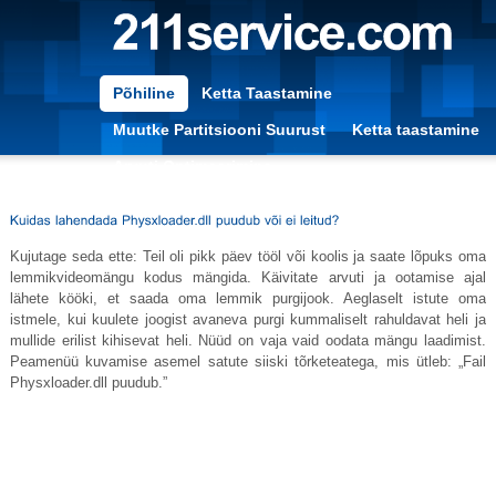
Põhiline
Ketta Taastamine
Muutke Partitsiooni Suurust
Ketta taastamine
Arvuti Optimeerimine
Kujutage seda ette: Teil oli pikk päev tööl või koolis ja saate lõpuks oma
lemmikvideomängu kodus mängida. Käivitate arvuti ja ootamise ajal
lähete kööki, et saada oma lemmik purgijook. Aeglaselt istute oma
istmele, kui kuulete joogist avaneva purgi kummaliselt rahuldavat heli ja
mullide erilist kihisevat heli. Nüüd on vaja vaid oodata mängu laadimist.
Peamenüü kuvamise asemel satute siiski tõrketeatega, mis ütleb: „Fail
Physxloader.dll
puudub.”