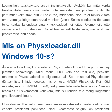
Loomulikult taaskäivitate arvuti instinktiivselt. Ükskõik kui mitu korda
taaskäivitate, saate siiski selle tüütu veateate. See probleem võib olla
pettumust valmistav, eriti kui te ei tea, mida teha. Noh, te ei tohiks visata
oma vormi ja lööge oma arvuti monitori (veel)! Selles postituses õpetame
teile, kuidas lahendada viga
Physxloader.dll
ei leitud. Oleme teile ette
valmistanud mitu lahendust. Nii et tõenäoliselt leiate selle, mis aitab teil
probleemist lahti saada.
Ärge olge liiga kiire, kui arvate, et
Physxloader.dll
puudub viga, on midagi
pistmist pahavaraga. Kuigi mõnel juhul võib see tõsi olla, peaksite
teadma, et
Physxloader.dll
on õigustatud fail. See on seotud Physxloaderi
dünaamiliste linkide teegiga, mis on osa NVIDIA PhysX-ist. Kui nüüd
mõtlete, mis on NVIDIA PhysX, selgitame teile selle funktsiooni. See on
reaalajas füüsikamootori vahevara, mis suurendab teie mängukogemust
graafikakaardi kaudu.
Physxloader.dll
ei leitud vea parandamise mõistmiseks peate teadma, mis
esiteks probleemi põhjustab. Nagu veateatest selgub, on probleemil