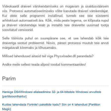
Videokaardi draiveri värskendamiseks on mugavam ja usaldusväärsem
viis. Protsessi automatiseerimiseks võite kasutada draiveri värskendajat.
Kui olete selle programmi installinud, tunneb see teie süsteemi
arhitektuuri automaatselt ära. Kõik, mida peate tegema, on klõpsata nupul
ja draiveri värskendaja leiab ja installib teie draiverite uusimad tootja
soovitatud versioonid.
Selle tööriista puhul on suurepärane see, et see lahendab kõik teie
draiveriga seotud probleemid. Niisiis, pärast protsessi muutub teie arvuti
märgatavalt kiiremaks ja tõhusamaks.
Millised lahendused aitasid teil viga
Physxloader.dll
parandada?
Andke meile sellest teada allpool toodud kommentaarides!