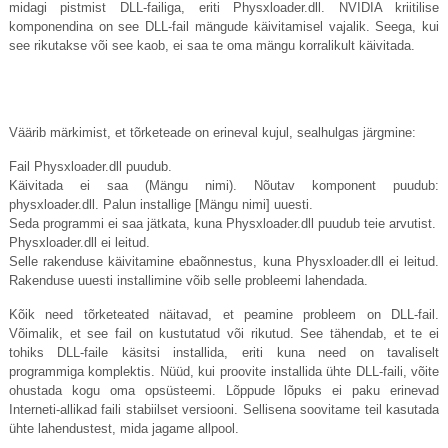
midagi pistmist DLL-failiga, eriti
Physxloader.dll
. NVIDIA kriitilise
komponendina on see DLL-fail mängude käivitamisel vajalik. Seega, kui
see rikutakse või see kaob, ei saa te oma mängu korralikult käivitada.
Väärib märkimist, et tõrketeade on erineval kujul, sealhulgas järgmine:
Fail
Physxloader.dll
puudub.
Käivitada ei saa (Mängu nimi). Nõutav komponent puudub:
physxloader.dll
. Palun installige [Mängu nimi] uuesti.
Seda programmi ei saa jätkata, kuna
Physxloader.dll
puudub teie arvutist.
Physxloader.dll
ei leitud.
Selle rakenduse käivitamine ebaõnnestus, kuna
Physxloader.dll
ei leitud.
Rakenduse uuesti installimine võib selle probleemi lahendada.
Kõik need tõrketeated näitavad, et peamine probleem on DLL-fail.
Võimalik, et see fail on kustutatud või rikutud. See tähendab, et te ei
tohiks DLL-faile käsitsi installida, eriti kuna need on tavaliselt
programmiga komplektis. Nüüd, kui proovite installida ühte DLL-faili, võite
ohustada kogu oma opsüsteemi. Lõppude lõpuks ei paku erinevad
Interneti-allikad faili stabiilset versiooni. Sellisena soovitame teil kasutada
ühte lahendustest, mida jagame allpool.