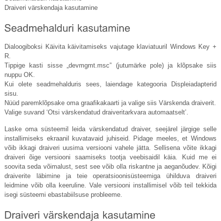
Draiveri värskendaja kasutamine
Dialoogiboksi Käivita käivitamiseks vajutage klaviatuuril Windows Key +
R.
Tippige kasti sisse „
devmgmt.msc
” (jutumärke pole) ja klõpsake siis
nuppu OK.
Kui olete seadmehalduris sees, laiendage kategooria Displeiadapterid
sisu.
Nüüd paremklõpsake oma graafikakaarti ja valige siis Värskenda draiverit.
Valige suvand ‘Otsi värskendatud draiveritarkvara automaatselt’.
Laske oma süsteemil leida värskendatud draiver, seejärel järgige selle
installimiseks ekraanil kuvatavaid juhiseid. Pidage meeles, et Windows
võib ikkagi draiveri uusima versiooni vahele jätta. Sellisena võite ikkagi
draiveri õige versiooni saamiseks tootja veebisaidil käia. Kuid me ei
soovita seda võimalust, sest see võib olla riskantne ja aeganõudev. Kõigi
draiverite läbimine ja teie operatsioonisüsteemiga ühilduva draiveri
leidmine võib olla keeruline. Vale versiooni installimisel võib teil tekkida
isegi süsteemi ebastabiilsuse probleeme.