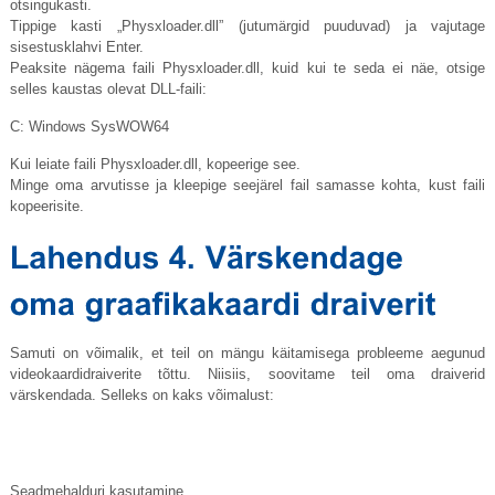
otsingukasti.
Tippige kasti „
Physxloader.dll
” (jutumärgid puuduvad) ja vajutage
sisestusklahvi Enter.
Peaksite nägema faili
Physxloader.dll
, kuid kui te seda ei näe, otsige
selles kaustas olevat DLL-faili:
C: Windows SysWOW64
Kui leiate faili
Physxloader.dll
, kopeerige see.
Minge oma arvutisse ja kleepige seejärel fail samasse kohta, kust faili
kopeerisite.
Samuti on võimalik, et teil on mängu käitamisega probleeme aegunud
videokaardidraiverite tõttu. Niisiis, soovitame teil oma draiverid
värskendada. Selleks on kaks võimalust:
Seadmehalduri kasutamine