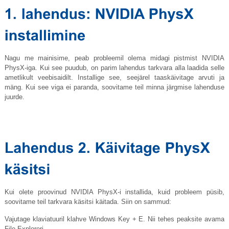
Nagu me mainisime, peab probleemil olema midagi pistmist NVIDIA
PhysX-iga. Kui see puudub, on parim lahendus tarkvara alla laadida selle
ametlikult veebisaidilt. Installige see, seejärel taaskäivitage arvuti ja
mäng. Kui see viga ei paranda, soovitame teil minna järgmise lahenduse
juurde.
Kui olete proovinud NVIDIA PhysX-i installida, kuid probleem püsib,
soovitame teil tarkvara käsitsi käitada. Siin on sammud:
Vajutage klaviatuuril klahve Windows Key + E. Nii tehes peaksite avama
File Exploreri.