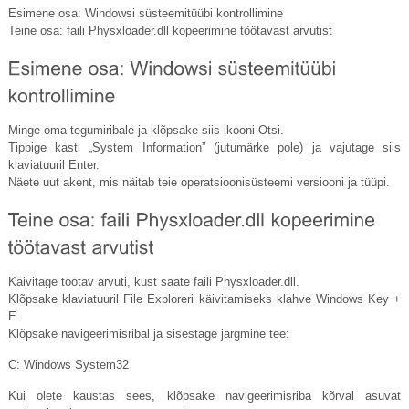
Esimene osa: Windowsi süsteemitüübi kontrollimine
Teine osa: faili
Physxloader.dll
kopeerimine töötavast arvutist
Minge oma tegumiribale ja klõpsake siis ikooni Otsi.
Tippige kasti „System Information” (jutumärke pole) ja vajutage siis
klaviatuuril Enter.
Näete uut akent, mis näitab teie operatsioonisüsteemi versiooni ja tüüpi.
Käivitage töötav arvuti, kust saate faili
Physxloader.dll
.
Klõpsake klaviatuuril File Exploreri käivitamiseks klahve Windows Key +
E.
Klõpsake navigeerimisribal ja sisestage järgmine tee:
C: Windows System32
Kui olete kaustas sees, klõpsake navigeerimisriba kõrval asuvat