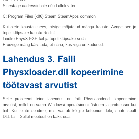
Sisestage aadressiribale nüüd allolev tee:
C: Program Files (x86) Steam SteamApps common
Kui olete kaustas sees, otsige mõjutatud mängu kausta. Avage see ja
topeltklõpsake kausta Redist.
Leidke PhysX EXE-fail ja topeltklõpsake seda.
Proovige mäng käivitada, et näha, kas viga on kadunud.
Selle probleemi teine ​​lahendus on faili
Physxloader.dll
kopeerimine
arvutist, millel on sama Windowsi operatsioonisüsteem ja protsessor kui
teil. Kui leiate seadme, mis vastab kõigile kriteeriumidele, saate sealt
DLL-faili. Sellel meetodil on kaks osa: