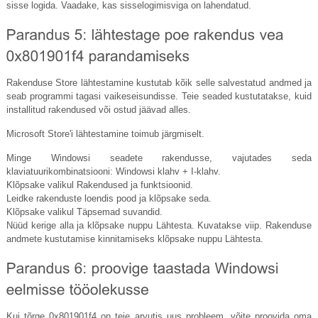
sisse logida. Vaadake, kas sisselogimisviga on lahendatud.
Rakenduse Store lähtestamine kustutab kõik selle salvestatud andmed ja
seab programmi tagasi vaikeseisundisse. Teie seaded kustutatakse, kuid
installitud rakendused või ostud jäävad alles.
Microsoft Store'i lähtestamine toimub järgmiselt.
Minge Windowsi seadete rakendusse, vajutades seda
klaviatuurikombinatsiooni: Windowsi klahv + I-klahv.
Klõpsake valikul Rakendused ja funktsioonid.
Leidke rakenduste loendis pood ja klõpsake seda.
Klõpsake valikul Täpsemad suvandid.
Nüüd kerige alla ja klõpsake nuppu Lähtesta. Kuvatakse viip. Rakenduse
andmete kustutamise kinnitamiseks klõpsake nuppu Lähtesta.
Kui tõrge 0x801901f4 on teie arvutis uus probleem, võite proovida oma