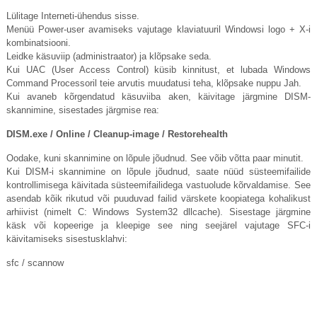
Lülitage Interneti-ühendus sisse.
Menüü Power-user avamiseks vajutage klaviatuuril Windowsi logo + X-i
kombinatsiooni.
Leidke käsuviip (administraator) ja klõpsake seda.
Kui UAC (User Access Control) küsib kinnitust, et lubada Windows
Command Processoril teie arvutis muudatusi teha, klõpsake nuppu Jah.
Kui avaneb kõrgendatud käsuviiba aken, käivitage järgmine DISM-
skannimine, sisestades järgmise rea:
DISM.exe
/ Online / Cleanup-image / Restorehealth
Oodake, kuni skannimine on lõpule jõudnud. See võib võtta paar minutit.
Kui DISM-i skannimine on lõpule jõudnud, saate nüüd süsteemifailide
kontrollimisega käivitada süsteemifailidega vastuolude kõrvaldamise. See
asendab kõik rikutud või puuduvad failid värskete koopiatega kohalikust
arhiivist (nimelt C: Windows System32 dllcache). Sisestage järgmine
käsk või kopeerige ja kleepige see ning seejärel vajutage SFC-i
käivitamiseks sisestusklahvi:
sfc / scannow