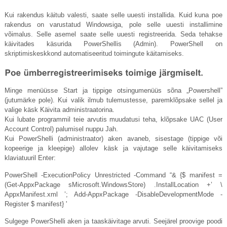
Kui rakendus käitub valesti, saate selle uuesti installida. Kuid kuna poe
rakendus on varustatud Windowsiga, pole selle uuesti installimine
võimalus. Selle asemel saate selle uuesti registreerida. Seda tehakse
käivitades käsurida PowerShellis (Admin). PowerShell on
skriptimiskeskkond automatiseeritud toimingute käitamiseks.
Minge menüüsse Start ja tippige otsingumenüüs sõna „Powershell”
(jutumärke pole). Kui valik ilmub tulemustesse, paremklõpsake sellel ja
valige käsk Käivita administraatorina.
Kui lubate programmil teie arvutis muudatusi teha, klõpsake UAC (User
Account Control) palumisel nuppu Jah.
Kui PowerShelli (administraator) aken avaneb, sisestage (tippige või
kopeerige ja kleepige) allolev käsk ja vajutage selle käivitamiseks
klaviatuuril Enter:
PowerShell -ExecutionPolicy Unrestricted -Command “& {$ manifest =
(Get-AppxPackage sMicrosoft.WindowsStore) .InstallLocation +’ \
AppxManifest.xml
’; Add-AppxPackage -DisableDevelopmentMode -
Register $ manifest} '
Sulgege PowerShelli aken ja taaskäivitage arvuti. Seejärel proovige poodi