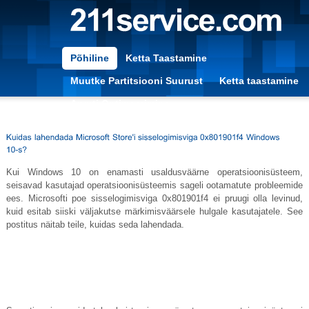
Põhiline
Ketta Taastamine
Muutke Partitsiooni Suurust
Ketta taastamine
Arvuti Optimeerimine
Kui Windows 10 on enamasti usaldusväärne operatsioonisüsteem,
seisavad kasutajad operatsioonisüsteemis sageli ootamatute probleemide
ees. Microsofti poe sisselogimisviga 0x801901f4 ei pruugi olla levinud,
kuid esitab siiski väljakutse märkimisväärsele hulgale kasutajatele. See
postitus näitab teile, kuidas seda lahendada.