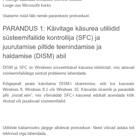
Looge uus Microsofti konto
Vaatame nüüd läbi nende paranduste protseduuri.
DISM ja SFC on Windowsi sisseehitatud käsurea tööriistad, mis aitavad
süsteemifailidega seotud probleeme lahendada.
Kõigepealt peate käivitama DISM-i skannimise, eriti kui kasutate
Windows 8, Windows 8.1 või Windows 10. Käsurida skannib ja parandab
pilti „
install.wim
”, mis võimaldab SFC-i käsureal edukalt asendada kõik
rikutud või puuduvad süsteemifailid.
Utiliitide käitamiseks järgige allolevat protseduuri. Need võivad aidata teil
tekkinud viga lahendada.