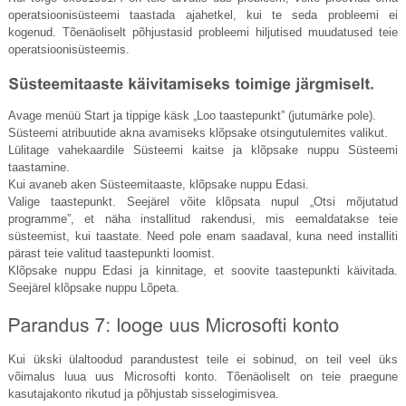
operatsioonisüsteemi taastada ajahetkel, kui te seda probleemi ei
kogenud. Tõenäoliselt põhjustasid probleemi hiljutised muudatused teie
operatsioonisüsteemis.
Avage menüü Start ja tippige käsk „Loo taastepunkt” (jutumärke pole).
Süsteemi atribuutide akna avamiseks klõpsake otsingutulemites valikut.
Lülitage vahekaardile Süsteemi kaitse ja klõpsake nuppu Süsteemi
taastamine.
Kui avaneb aken Süsteemitaaste, klõpsake nuppu Edasi.
Valige taastepunkt. Seejärel võite klõpsata nupul „Otsi mõjutatud
programme”, et näha installitud rakendusi, mis eemaldatakse teie
süsteemist, kui taastate. Need pole enam saadaval, kuna need installiti
pärast teie valitud taastepunkti loomist.
Klõpsake nuppu Edasi ja kinnitage, et soovite taastepunkti käivitada.
Seejärel klõpsake nuppu Lõpeta.
Kui ükski ülaltoodud parandustest teile ei sobinud, on teil veel üks
võimalus luua uus Microsofti konto. Tõenäoliselt on teie praegune
kasutajakonto rikutud ja põhjustab sisselogimisvea.