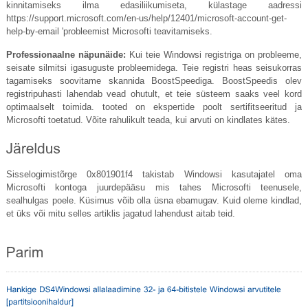
kinnitamiseks ilma edasiliikumiseta, külastage aadressi
https://support.microsoft.com/en-us/help/12401/microsoft-account-get-
help-by-email
'probleemist Microsofti teavitamiseks.
Professionaalne näpunäide:
Kui teie Windowsi registriga on probleeme,
seisate silmitsi igasuguste probleemidega. Teie registri heas seisukorras
tagamiseks soovitame skannida BoostSpeediga. BoostSpeedis olev
registripuhasti lahendab vead ohutult, et teie süsteem saaks veel kord
optimaalselt toimida. tooted on ekspertide poolt sertifitseeritud ja
Microsofti toetatud. Võite rahulikult teada, kui arvuti on kindlates kätes.
Sisselogimistõrge 0x801901f4 takistab Windowsi kasutajatel oma
Microsofti kontoga juurdepääsu mis tahes Microsofti teenusele,
sealhulgas poele. Küsimus võib olla üsna ebamugav. Kuid oleme kindlad,
et üks või mitu selles artiklis jagatud lahendust aitab teid.