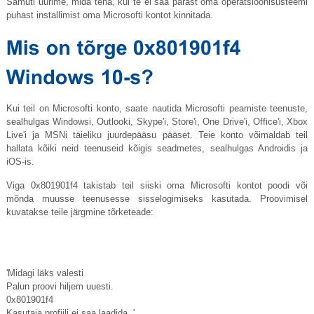
Samuti uurime, mida teha, kui te ei saa pärast oma operatsioonisüsteemi
puhast installimist oma Microsofti kontot kinnitada.
Kui teil on Microsofti konto, saate nautida Microsofti peamiste teenuste,
sealhulgas Windowsi, Outlooki, Skype'i, Store'i, One Drive'i, Office'i, Xbox
Live'i ja MSNi täieliku juurdepääsu pääset. Teie konto võimaldab teil
hallata kõiki neid teenuseid kõigis seadmetes, sealhulgas Androidis ja
iOS-is.
Viga 0x801901f4 takistab teil siiski oma Microsofti kontot poodi või
mõnda muusse teenusesse sisselogimiseks kasutada. Proovimisel
kuvatakse teile järgmine tõrketeade:
'Midagi läks valesti
Palun proovi hiljem uuesti.
0x801901f4
Kasutaja profiili ei saa laadida. '