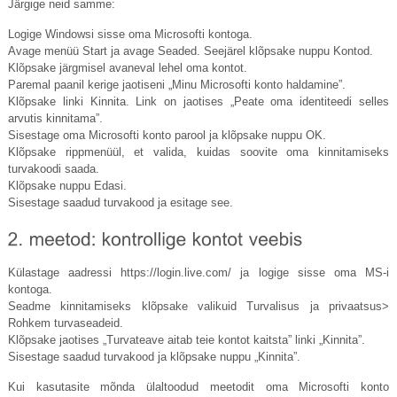
Järgige neid samme:
Logige Windowsi sisse oma Microsofti kontoga.
Avage menüü Start ja avage Seaded. Seejärel klõpsake nuppu Kontod.
Klõpsake järgmisel avaneval lehel oma kontot.
Paremal paanil kerige jaotiseni „Minu Microsofti konto haldamine”.
Klõpsake linki Kinnita. Link on jaotises „Peate oma identiteedi selles
arvutis kinnitama”.
Sisestage oma Microsofti konto parool ja klõpsake nuppu OK.
Klõpsake rippmenüül, et valida, kuidas soovite oma kinnitamiseks
turvakoodi saada.
Klõpsake nuppu Edasi.
Sisestage saadud turvakood ja esitage see.
Külastage aadressi
https://login.live.com
/ ja logige sisse oma MS-i
kontoga.
Seadme kinnitamiseks klõpsake valikuid Turvalisus ja privaatsus>
Rohkem turvaseadeid.
Klõpsake jaotises „Turvateave aitab teie kontot kaitsta” linki „Kinnita”.
Sisestage saadud turvakood ja klõpsake nuppu „Kinnita”.
Kui kasutasite mõnda ülaltoodud meetodit oma Microsofti konto