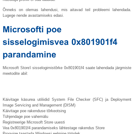
Õnneks on olemas lahendusi, mis aitavad teil probleemi lahendada.
Lugege nende avastamiseks edasi.
Microsoft Store'i sisselogimistõrke 0x801901f4 saate lahendada järgmiste
meetodite abil:
Käivitage käsurea utiliidid System File Checker (SFC) ja Deployment
Image Servicing and Management (DISM)
Käivitage poe rakenduse tõrkeotsing
Tühjendage poe vahemälu
Registreerige Microsoft Store uuesti
Vea 0x801901f4 parandamiseks lähtestage rakendus Store
Proovige taastada Windowsi eelmine tööolek