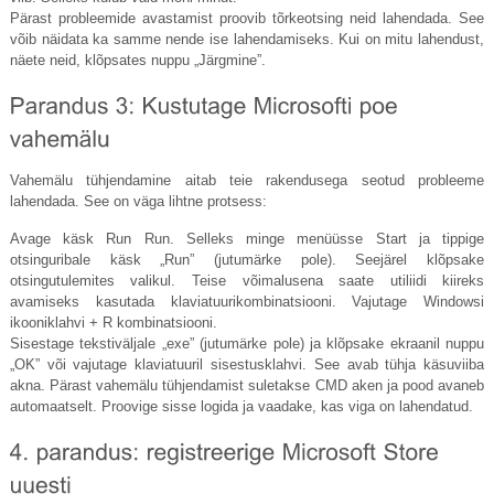
Pärast probleemide avastamist proovib tõrkeotsing neid lahendada. See
võib näidata ka samme nende ise lahendamiseks. Kui on mitu lahendust,
näete neid, klõpsates nuppu „Järgmine”.
Vahemälu tühjendamine aitab teie rakendusega seotud probleeme
lahendada. See on väga lihtne protsess:
Avage käsk Run Run. Selleks minge menüüsse Start ja tippige
otsinguribale käsk „Run” (jutumärke pole). Seejärel klõpsake
otsingutulemites valikul. Teise võimalusena saate utiliidi kiireks
avamiseks kasutada klaviatuurikombinatsiooni. Vajutage Windowsi
ikooniklahvi + R kombinatsiooni.
Sisestage tekstiväljale „exe” (jutumärke pole) ja klõpsake ekraanil nuppu
„OK” või vajutage klaviatuuril sisestusklahvi. See avab tühja käsuviiba
akna. Pärast vahemälu tühjendamist suletakse CMD aken ja pood avaneb
automaatselt. Proovige sisse logida ja vaadake, kas viga on lahendatud.