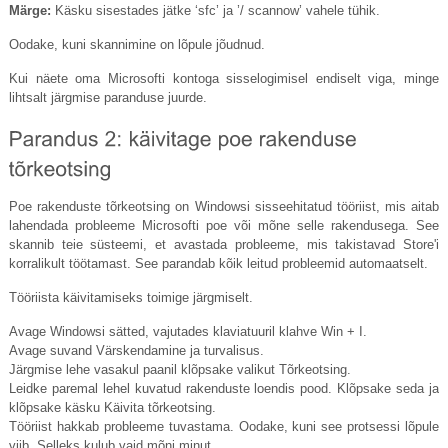
Märge:
Käsku sisestades jätke ‘sfc’ ja ’/ scannow’ vahele tühik.
Oodake, kuni skannimine on lõpule jõudnud.
Kui näete oma Microsofti kontoga sisselogimisel endiselt viga, minge
lihtsalt järgmise paranduse juurde.
Poe rakenduste tõrkeotsing on Windowsi sisseehitatud tööriist, mis aitab
lahendada probleeme Microsofti poe või mõne selle rakendusega. See
skannib teie süsteemi, et avastada probleeme, mis takistavad Store'i
korralikult töötamast. See parandab kõik leitud probleemid automaatselt.
Tööriista käivitamiseks toimige järgmiselt.
Avage Windowsi sätted, vajutades klaviatuuril klahve Win + I.
Avage suvand Värskendamine ja turvalisus.
Järgmise lehe vasakul paanil klõpsake valikut Tõrkeotsing.
Leidke paremal lehel kuvatud rakenduste loendis pood. Klõpsake seda ja
klõpsake käsku Käivita tõrkeotsing.
Tööriist hakkab probleeme tuvastama. Oodake, kuni see protsessi lõpule
viib. Selleks kulub vaid mõni minut.