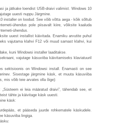
i ja jätkake loendist USB-draivi valimist. Windows 10
vajutage uuesti nuppu Järgmine.
 installer on loodud. See võib võtta aega - kõik sõltub
Interneti-ühendus pole piisavalt kiire, võiksite kaaluda
terneti-ühendus.
ksite uuest installist käivitada. Enamiku arvutite puhul
eks vajutama klahvi F12 või muud sarnast klahvi, kui
ake, kuni Windowsi installer laaditakse.
kraani, vajutage käsuviiba käivitamiseks klaviatuuril
ses sektsioonis on Windowsi install. Enamasti on see
 erinev. Sisestage järgmine käsk, et muuta käsuviiba
 mis võib teie arvates olla õige):
„Süsteem ei leia määratud draivi”, tähendab see, et
teist tähte ja käivitage käsk uuesti.
ine käsk:
rdepääs, et pääseda juurde rohkematele käskudele.
e käsuviiba lingiga.
käsku: