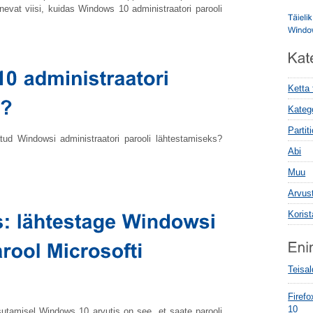
evat viisi, kuidas Windows 10 administraatori parooli
Ketta
Kateg
Parti
atud Windowsi administraatori parooli lähtestamiseks?
Abi
Muu
Arvus
Koris
Teisa
Firef
10
sutamisel Windows 10 arvutis on see, et saate parooli