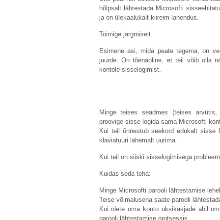
hõlpsalt lähtestada Microsofti sisseehitat
ja on ülekaalukalt kiireim lahendus.
Toimige järgmiselt.
Esimene asi, mida peate tegema, on vee
juurde. On tõenäoline, et teil võib olla n
kontole sisselogimist.
Minge teises seadmes (teises arvutis, t
proovige sisse logida sama Microsofti kon
Kui teil õnnestub seekord edukalt sisse 
klaviatuuri lähemalt uurima.
Kui teil on siiski sisselogimisega probleem
Kuidas seda teha:
Minge Microsofti parooli lähtestamise lehe
Teise võimalusena saate parooli lähtestada
Kui olete oma konto üksikasjade abil oma
parooli lähtestamise protsessis.