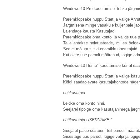
Windows 10 Pro kasutamisel tehke järgmis
Paremklõpsake nuppu Start ja valige Arvut
Järgmisena minge vasakule küljeribale jao
Laiendage kausta Kasutajad.
Paremklõpsake oma kontol ja valige uue p
Teile antakse hoiatusteade, milles öeld
See ei mõjuta siiski enamikku kasutajaid.
Kui olete uue parooli määranud, logige admi
Windows 10 Home'i kasutamise korral saat
Paremklõpsake nuppu Start ja valige käsuvi
Kõigi saadaolevate kasutajakontode nägem
netikasutaja
Leidke oma konto nimi.
Seejärel tippige oma kasutajanimega järg
netikasutaja USERNAME *
Seejärel palub süsteem teil parooli määrat
Sisestage uus parool, logige välja ja logig