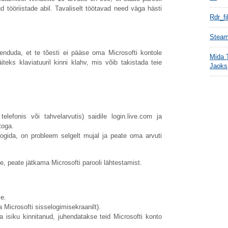
ud tööriistade abil. Tavaliselt töötavad need väga hästi
Rdr_f
Steami
nduda, et te tõesti ei pääse oma Microsofti kontole
Mida 
äiteks klaviatuuril kinni klahv, mis võib takistada teie
Jaoks
elefonis või tahvelarvutis) saidile
login.live.com
ja
toga.
logida, on probleem selgelt mujal ja peate oma arvuti
e, peate jätkama Microsofti parooli lähtestamist.
le.
 Microsofti sisselogimisekraanilt).
 isiku kinnitanud, juhendatakse teid Microsofti konto