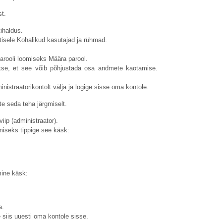
t.
ihaldus.
tisele Kohalikud kasutajad ja rühmad.
arooli loomiseks Määra parool.
akse, et see võib põhjustada osa andmete kaotamise.
nistraatorikontolt välja ja logige sisse oma kontole.
e seda teha järgmiselt.
ip (administraator).
iseks tippige see käsk:
mine käsk:
a.
e siis uuesti oma kontole sisse.