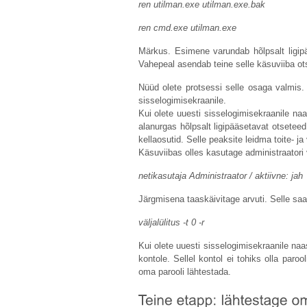
ren
utilman.exe
utilman.exe.bak
ren
cmd.exe
utilman.exe
Märkus. Esimene varundab hõlpsalt ligipä
Vahepeal asendab teine ​​selle käsuviiba o
Nüüd olete protsessi selle osaga valmis.
sisselogimisekraanile.
Kui olete uuesti sisselogimisekraanile n
alanurgas hõlpsalt ligipääsetavat otsetee
kellaosutid. Selle peaksite leidma toite- j
Käsuviibas olles kasutage administraatori
netikasutaja Administraator / aktiivne: jah
Järgmisena taaskäivitage arvuti. Selle saa
väljalülitus -t 0 -r
Kui olete uuesti sisselogimisekraanile na
kontole. Sellel kontol ei tohiks olla paro
oma parooli lähtestada.