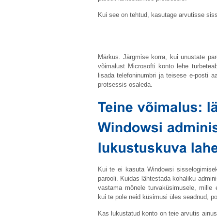
Kui see on tehtud, kasutage arvutisse siss
Märkus. Järgmise korra, kui unustate par
võimalust Microsofti konto lehe turbete
lisada telefoninumbri ja teisese e-posti a
protsessis osaleda.
Kui te ei kasuta Windowsi sisselogimisek
parooli. Kuidas lähtestada kohaliku admini
vastama mõnele turvaküsimusele, mille 
kui te pole neid küsimusi üles seadnud, pole
Kas lukustatud konto on teie arvutis ainus