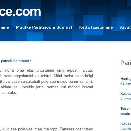
amine
Muutke Partitsiooni Suurust
Ketta taastamine
Arvut
 korra oma elus unustanud oma e-posti, arvuti,
b seda sagedamini kui teistel. Mõni meist hoiab kõigi
(turvalisuse seisukohalt pole see muide parim variant).
t aidata neil meelde jätta, samas kui mõned loovad
unustataks.
tu, kuid see pole veel maailma lõpp. Tänases postituses