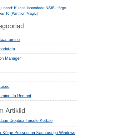
 taastumine
ooriateta
tion Manager
tused
tamine Ja Remont
ldage Dropbox Teisele Kettale
ox Kõrge Protsessori Kasutusega Windows