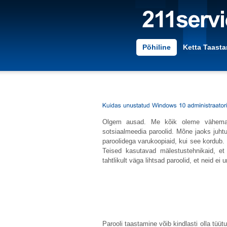
Põhiline
Ketta Taast
Olgem ausad. Me kõik oleme vähemalt
sotsiaalmeedia paroolid. Mõne jaoks juhtu
paroolidega varukoopiaid, kui see kordub. 
Teised kasutavad mälestustehnikaid, e
tahtlikult väga lihtsad paroolid, et neid ei 
Parooli taastamine võib kindlasti olla tüü