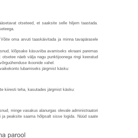
äsetavat otseteed, et saaksite selle hiljem taastada.
tseteega.
 Võite oma arvuti taaskäivitada ja minna tavapärasele
aasnud, klõpsake käsuviiba avamiseks ekraani paremas
d: otsetee näeb välja nagu punktijoonega ringi keeratud
a võrguühenduse ikoonide vahel.
 vaikekonto lubamiseks järgmist käsku:
te kiiresti teha, kasutades järgmist käsku:
asnud, minge vasakus alanurgas olevale administraatori
oli ja peaksite saama hõlpsalt sisse logida. Nüüd saate