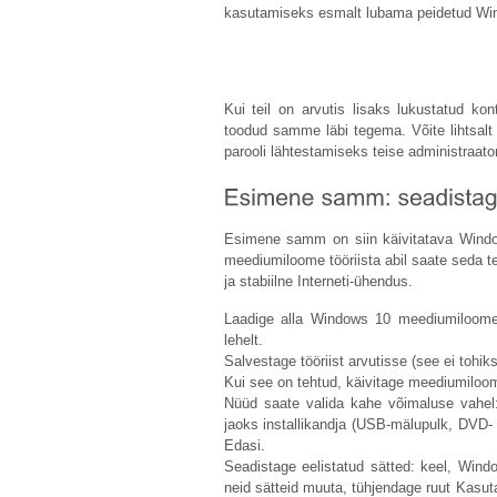
kasutamiseks esmalt lubama peidetud Wind
Kui teil on arvutis lisaks lukustatud kon
toodud samme läbi tegema. Võite lihtsalt 
parooli lähtestamiseks teise administraato
Esimene samm on siin käivitatava Wind
meediumiloome tööriista abil saate seda te
ja stabiilne Interneti-ühendus.
Laadige alla Windows 10 meediumiloome tö
lehelt.
Salvestage tööriist arvutisse (see ei tohi
Kui see on tehtud, käivitage meediumiloom
Nüüd saate valida kahe võimaluse vahel:
jaoks installikandja (USB-mälupulk, DVD- 
Edasi.
Seadistage eelistatud sätted: keel, Windo
neid sätteid muuta, tühjendage ruut Kasut