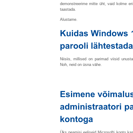
demonstreerime mitte üht, vaid kolme erin
taastada.
Alustame.
Niisiis, millised on parimad viisid unust
Noh, neid on üsna vähe.
Üks peamisi eeliseid Microsofti konto ka