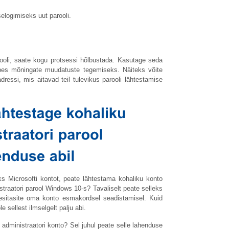
elogimiseks uut parooli.
ooli, saate kogu protsessi hõlbustada. Kasutage seda
abes mõningate muudatuste tegemiseks. Näiteks võite
adressi, mis aitavad teil tulevikus parooli lähtestamise
s Microsofti kontot, peate lähtestama kohaliku konto
straatori parool Windows 10-s? Tavaliselt peate selleks
esitasite oma konto esmakordsel seadistamisel. Kuid
 sellest ilmselgelt palju abi.
 administraatori konto? Sel juhul peate selle lahenduse