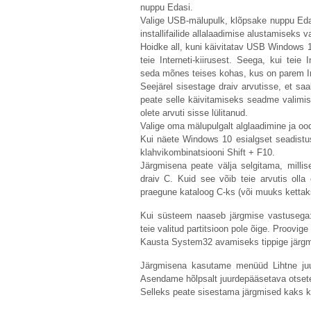
nuppu Edasi.
Valige USB-mälupulk, klõpsake nuppu Edas
installifailide allalaadimise alustamiseks 
Hoidke all, kuni käivitatav USB Windows 10
teie Interneti-kiirusest. Seega, kui teie 
seda mõnes teises kohas, kus on parem In
Seejärel sisestage draiv arvutisse, et saa
peate selle käivitamiseks seadme valimis
olete arvuti sisse lülitanud.
Valige oma mälupulgalt alglaadimine ja ood
Kui näete Windows 10 esialgset seadistuse
klahvikombinatsiooni Shift + F10.
Järgmisena peate välja selgitama, milli
draiv C. Kuid see võib teie arvutis olla
praegune kataloog C-ks (või muuks kettaks,
Kui süsteem naaseb järgmise vastusega: 
teie valitud partitsioon pole õige. Proovige 
Kausta System32 avamiseks tippige järgm
Järgmisena kasutame menüüd Lihtne juu
Asendame hõlpsalt juurdepääsetava otsete
Selleks peate sisestama järgmised kaks 