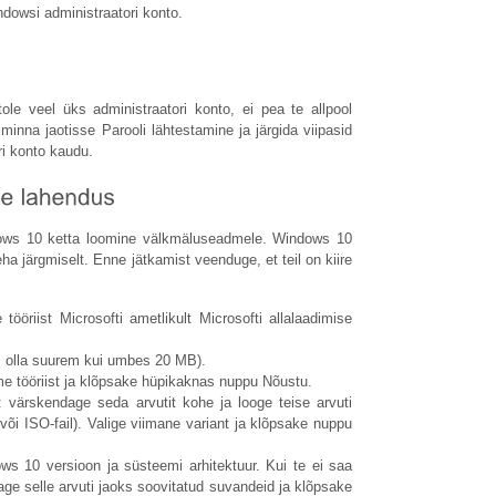
owsi administraatori konto.
tole veel üks administraatori konto, ei pea te allpool
minna jaotisse Parooli lähtestamine ja järgida viipasid
ri konto kaudu.
ows 10 ketta loomine välkmäluseadmele. Windows 10
ha järgmiselt. Enne jätkamist veenduge, et teil on kiire
öriist Microsofti ametlikult Microsofti allalaadimise
ks olla suurem kui umbes 20 MB).
e tööriist ja klõpsake hüpikaknas nuppu Nõustu.
 värskendage seda arvutit kohe ja looge teise arvuti
või ISO-fail). Valige viimane variant ja klõpsake nuppu
ws 10 versioon ja süsteemi arhitektuur. Kui te ei saa
age selle arvuti jaoks soovitatud suvandeid ja klõpsake