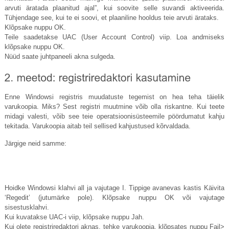
arvuti äratada plaanitud ajal”, kui soovite selle suvandi aktiveerida.
Tühjendage see, kui te ei soovi, et plaaniline hooldus teie arvuti ärataks.
Klõpsake nuppu OK.
Teile saadetakse UAC (User Account Control) viip. Loa andmiseks
klõpsake nuppu OK.
Nüüd saate juhtpaneeli akna sulgeda.
Enne Windowsi registris muudatuste tegemist on hea teha täielik
varukoopia. Miks? Sest registri muutmine võib olla riskantne. Kui teete
midagi valesti, võib see teie operatsioonisüsteemile pöördumatut kahju
tekitada. Varukoopia aitab teil sellised kahjustused kõrvaldada.
Järgige neid samme:
Hoidke Windowsi klahvi all ja vajutage I. Tippige avanevas kastis Käivita
‘Regedit’ (jutumärke pole). Klõpsake nuppu OK või vajutage
sisestusklahvi.
Kui kuvatakse UAC-i viip, klõpsake nuppu Jah.
Kui olete registriredaktori aknas, tehke varukoopia, klõpsates nuppu Fail>