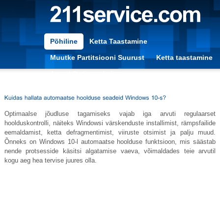
Põhiline
Ketta Taastamine
Muutke Partitsiooni Suurust
Ketta taastamine
Arvuti Optimeerimine
Optimaalse jõudluse tagamiseks vajab iga arvuti regulaarset
hoolduskontrolli, näiteks Windowsi värskenduste installimist, rämpsfailide
eemaldamist, ketta defragmentimist, viiruste otsimist ja palju muud.
Õnneks on Windows 10-l automaatse hoolduse funktsioon, mis säästab
nende protsesside käsitsi algatamise vaeva, võimaldades teie arvutil
kogu aeg hea tervise juures olla.