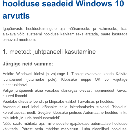
Igapäevaste hooldustoimingute aja määramiseks ja valimiseks, kas
ajakava võib süsteemi hoolduse käivitamiseks äratada, saate kasutada
erinevaid meetodeid.
Hoidke Windowsi klahvi ja vajutage I. Tippige avanevas kastis Käivita
‘Juhtpaneel’ (jutumärke pole). Klõpsake nuppu OK või vajutage
sisestusklahvi.
Valige juhtpaneeli akna vasakus ülanurgas olevast rippmenüüst Kuva::
suured ikoonid.
Vaadake üksuste loendit ja klõpsake valikut Turvalisus ja hooldus.
Avanenud uuel lehel klõpsake selle laiendamiseks suvandi ‘Hooldus’
kõrval asuvat noolt. Seejärel klõpsake jaotises Automaatne hooldus linki,
mis ütleb „Muuda hooldusseadeid”.
Nüüd saate märkida aja, mille soovite igapäevase automaatse hoolduse
käivitada. Pärast seda märkige märkeruut „Luba plaanilisel hooldusel