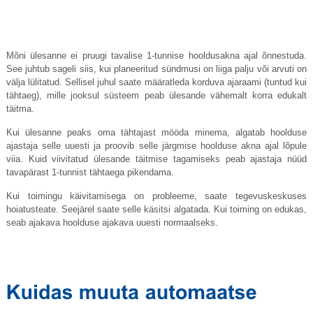
Mõni ülesanne ei pruugi tavalise 1-tunnise hooldusakna ajal õnnestuda.
See juhtub sageli siis, kui planeeritud sündmusi on liiga palju või arvuti on
välja lülitatud. Sellisel juhul saate määratleda korduva ajaraami (tuntud kui
tähtaeg), mille jooksul süsteem peab ülesande vähemalt korra edukalt
täitma.
Kui ülesanne peaks oma tähtajast mööda minema, algatab hoolduse
ajastaja selle uuesti ja proovib selle järgmise hoolduse akna ajal lõpule
viia. Kuid viivitatud ülesande täitmise tagamiseks peab ajastaja nüüd
tavapärast 1-tunnist tähtaega pikendama.
Kui toimingu käivitamisega on probleeme, saate tegevuskeskuses
hoiatusteate. Seejärel saate selle käsitsi algatada. Kui toiming on edukas,
seab ajakava hoolduse ajakava uuesti normaalseks.