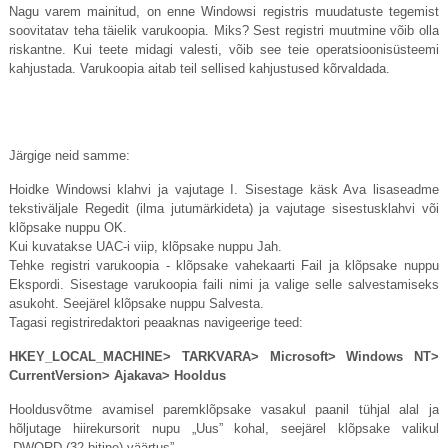
Nagu varem mainitud, on enne Windowsi registris muudatuste tegemist
soovitatav teha täielik varukoopia. Miks? Sest registri muutmine võib olla
riskantne. Kui teete midagi valesti, võib see teie operatsioonisüsteemi
kahjustada. Varukoopia aitab teil sellised kahjustused kõrvaldada.
Järgige neid samme:
Hoidke Windowsi klahvi ja vajutage I. Sisestage käsk Ava lisaseadme
tekstiväljale Regedit (ilma jutumärkideta) ja vajutage sisestusklahvi või
klõpsake nuppu OK.
Kui kuvatakse UAC-i viip, klõpsake nuppu Jah.
Tehke registri varukoopia - klõpsake vahekaarti Fail ja klõpsake nuppu
Ekspordi. Sisestage varukoopia faili nimi ja valige selle salvestamiseks
asukoht. Seejärel klõpsake nuppu Salvesta.
Tagasi registriredaktori peaaknas navigeerige teed:
HKEY_LOCAL_MACHINE> TARKVARA> Microsoft> Windows NT>
CurrentVersion> Ajakava> Hooldus
Hooldusvõtme avamisel paremklõpsake vasakul paanil tühjal alal ja
hõljutage hiirekursorit nupu „Uus” kohal, seejärel klõpsake valikul
„DWORD (32-bitine) väärtus”.