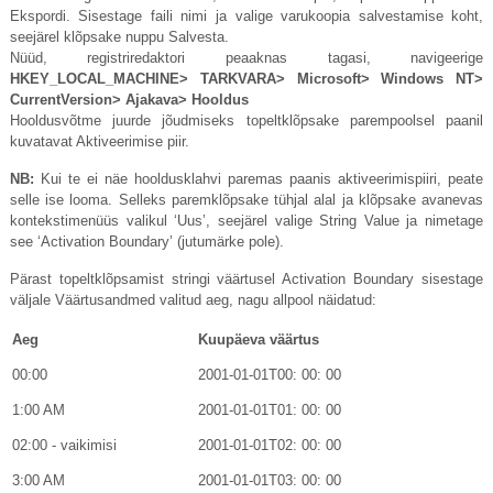
Ekspordi. Sisestage faili nimi ja valige varukoopia salvestamise koht,
seejärel klõpsake nuppu Salvesta.
Nüüd, registriredaktori peaaknas tagasi, navigeerige
HKEY_LOCAL_MACHINE> TARKVARA> Microsoft> Windows NT>
CurrentVersion> Ajakava> Hooldus
Hooldusvõtme juurde jõudmiseks topeltklõpsake parempoolsel paanil
kuvatavat Aktiveerimise piir.
NB:
Kui te ei näe hooldusklahvi paremas paanis aktiveerimispiiri, peate
selle ise looma. Selleks paremklõpsake tühjal alal ja klõpsake avanevas
kontekstimenüüs valikul ‘Uus’, seejärel valige String Value ja nimetage
see ‘Activation Boundary’ (jutumärke pole).
Pärast topeltklõpsamist stringi väärtusel Activation Boundary sisestage
väljale Väärtusandmed valitud aeg, nagu allpool näidatud:
Aeg
Kuupäeva väärtus
00:00
2001-01-01T00: 00: 00
1:00 AM
2001-01-01T01: 00: 00
02:00 -
vaikimisi
2001-01-01T02: 00: 00
3:00 AM
2001-01-01T03: 00: 00