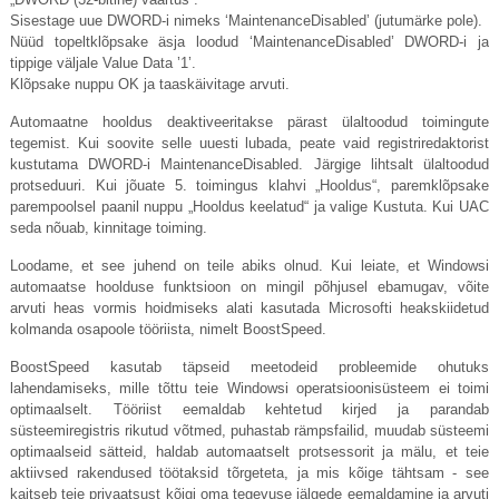
Sisestage uue DWORD-i nimeks ‘MaintenanceDisabled’ (jutumärke pole).
Nüüd topeltklõpsake äsja loodud ‘MaintenanceDisabled’ DWORD-i ja
tippige väljale Value Data ’1’.
Klõpsake nuppu OK ja taaskäivitage arvuti.
Automaatne hooldus deaktiveeritakse pärast ülaltoodud toimingute
tegemist. Kui soovite selle uuesti lubada, peate vaid registriredaktorist
kustutama DWORD-i MaintenanceDisabled. Järgige lihtsalt ülaltoodud
protseduuri. Kui jõuate 5. toimingus klahvi „Hooldus“, paremklõpsake
parempoolsel paanil nuppu „Hooldus keelatud“ ja valige Kustuta. Kui UAC
seda nõuab, kinnitage toiming.
Loodame, et see juhend on teile abiks olnud. Kui leiate, et Windowsi
automaatse hoolduse funktsioon on mingil põhjusel ebamugav, võite
arvuti heas vormis hoidmiseks alati kasutada Microsofti heakskiidetud
kolmanda osapoole tööriista, nimelt BoostSpeed.
BoostSpeed ​​kasutab täpseid meetodeid probleemide ohutuks
lahendamiseks, mille tõttu teie Windowsi operatsioonisüsteem ei toimi
optimaalselt. Tööriist eemaldab kehtetud kirjed ja parandab
süsteemiregistris rikutud võtmed, puhastab rämpsfailid, muudab süsteemi
optimaalseid sätteid, haldab automaatselt protsessorit ja mälu, et teie
aktiivsed rakendused töötaksid tõrgeteta, ja mis kõige tähtsam - see
kaitseb teie privaatsust kõigi oma tegevuse jälgede eemaldamine ja arvuti