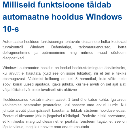
Automaatse hoolduse funktsiooniga tehtavate ülesannete hulka kuuluvad
turvakontroll Windows Defenderiga, tarkvarauuendused, ketta
defragmentimine ja optimeerimine ning mitmed muud süsteemi
diagnostikad.
Windowsi automaatne hooldus on loodud hooldustoimingute läbiviimiseks,
kui arvutit ei kasutata (kuid see on sisse lülitatud), nii et teil ei tekiks
ebamugavusi. Vaikimisi kellaaeg on kell 3 hommikul, kuid võite selle
soovi korral uuesti ajastada, igaks juhuks, kui teie arvuti on sel ajal alati
välja lülitatud või olete tavaliselt siis aktiivne.
Hooldusseanss kestab maksimaalselt 1 tund ühe katse kohta. Iga arvuti
käivitamise peatamine peatatakse, kui naasete oma arvuti juurde. Kui
juhtute arvutit plaanipäraselt kasutama, lükkab süsteem hoolduse edasi.
Peatatud ülesanne jätkub järgmisel tühikäigul. Peaksite siiski arvestama,
et kriitiliseks märgitud ülesannet ei peatata. Süsteem tagab, et see on
lõpule viidud, isegi kui soovite oma arvutit kasutada.