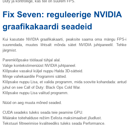
Duty ja kontrollige, kas teil on suurem FPS.
Kui kasutate NVIDIA graafikakaarti, peaksite saama oma mängu FPS-i
suurendada, muutes lihtsalt mõnda sätet NVIDIA juhtpaneelil. Tehke
järgmist.
Paremklõpsake töölaual tühjal alal.
Valige kontekstimenüüst NVIDIA juhtpaneel.
Klõpsake vasakul küljel nuppu Halda 3D-sätteid.
Minge vahekaardile Programmi sätted.
Klõpsake nuppu Lisa, et valida programm, mida soovite kohandada: antud
juhul on see Call of Duty: Black Ops Cold War.
Klõpsake nuppu Lisa valitud programm.
Nüüd on aeg muuta mõned seaded.
CUDA seadeks tuleks seada teie peamine GPU.
Määrake toitehalduse režiim Eelista maksimaalset jõudlust.
Tekstuuri filtreerimise kvaliteediks tuleks seada Performance.