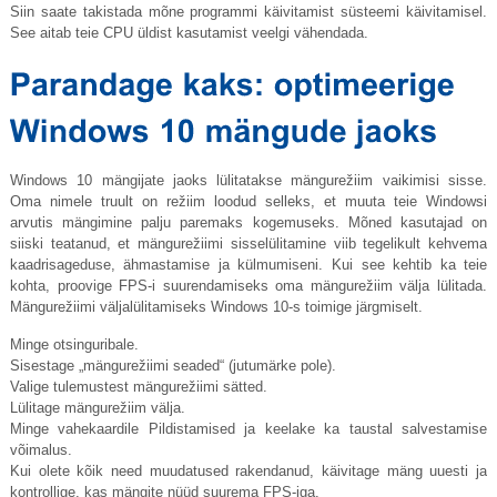
Siin saate takistada mõne programmi käivitamist süsteemi käivitamisel.
See aitab teie CPU üldist kasutamist veelgi vähendada.
Windows 10 mängijate jaoks lülitatakse mängurežiim vaikimisi sisse.
Oma nimele truult on režiim loodud selleks, et muuta teie Windowsi
arvutis mängimine palju paremaks kogemuseks. Mõned kasutajad on
siiski teatanud, et mängurežiimi sisselülitamine viib tegelikult kehvema
kaadrisageduse, ähmastamise ja külmumiseni. Kui see kehtib ka teie
kohta, proovige FPS-i suurendamiseks oma mängurežiim välja lülitada.
Mängurežiimi väljalülitamiseks Windows 10-s toimige järgmiselt.
Minge otsinguribale.
Sisestage „mängurežiimi seaded“ (jutumärke pole).
Valige tulemustest mängurežiimi sätted.
Lülitage mängurežiim välja.
Minge vahekaardile Pildistamised ja keelake ka taustal salvestamise
võimalus.
Kui olete kõik need muudatused rakendanud, käivitage mäng uuesti ja
kontrollige, kas mängite nüüd suurema FPS-iga.