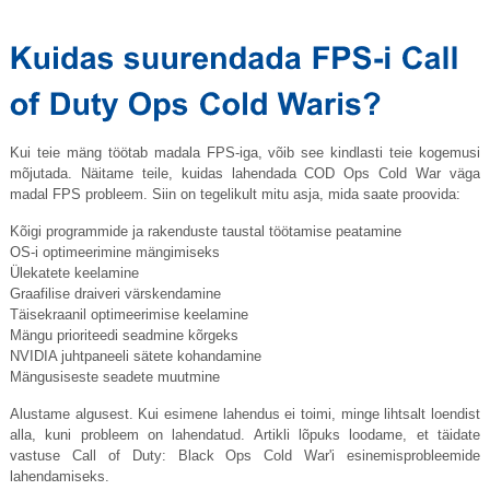
Kui teie mäng töötab madala FPS-iga, võib see kindlasti teie kogemusi
mõjutada. Näitame teile, kuidas lahendada COD Ops Cold War väga
madal FPS probleem. Siin on tegelikult mitu asja, mida saate proovida:
Kõigi programmide ja rakenduste taustal töötamise peatamine
OS-i optimeerimine mängimiseks
Ülekatete keelamine
Graafilise draiveri värskendamine
Täisekraanil optimeerimise keelamine
Mängu prioriteedi seadmine kõrgeks
NVIDIA juhtpaneeli sätete kohandamine
Mängusiseste seadete muutmine
Alustame algusest. Kui esimene lahendus ei toimi, minge lihtsalt loendist
alla, kuni probleem on lahendatud. Artikli lõpuks loodame, et täidate
vastuse Call of Duty: Black Ops Cold War'i esinemisprobleemide
lahendamiseks.