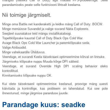
mängud (näiteks Call of Duty) aga madala FPS-probleemiga. Selle
parandamiseks peate selle funktsiooni lihtsalt keelama.
Minge oma
Battle.net
kanderaketti ja leidke mäng Call of Duty: BOCW.
Minge menüüsse Suvandid ja valige suvand Näita Exploreris.
Seejärel suunatakse teid mängu installikataloogi.
Topeltklõpsake kaustal Call of Duty Black Ops Cold War.
Avage Black Ops Cold War Launcher ja paremklõpsake seda.
Valige Atribuudid.
Minge vahekaardile Ühilduvus.
Veenduge, et suvandi Keela täisekraani optimeerimine kõrval on linnuke.
Järgmiseks klõpsake nuppu Muuda kõrge DPI sätteid.
Veenduge, et suvand Override High DPI scaling behavior oleks
kontrollitud.
Kinnitamiseks klõpsake nuppu OK.
Kui olete täisekraanil optimeerimise keelanud, proovige mäng uuesti
käivitada ja kontrollige, kas probleem on lahendatud. Kui see pole
õnnestunud, minge järgmise paranduse juurde.