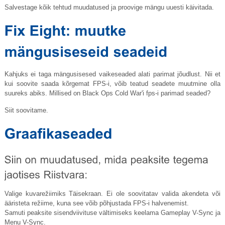
Salvestage kõik tehtud muudatused ja proovige mängu uuesti käivitada.
Kahjuks ei taga mängusisesed vaikeseaded alati parimat jõudlust. Nii et
kui soovite saada kõrgemat FPS-i, võib teatud seadete muutmine olla
suureks abiks. Millised on Black Ops Cold War'i fps-i parimad seaded?
Siit soovitame.
Valige kuvarežiimiks Täisekraan. Ei ole soovitatav valida akendeta või
ääristeta režiime, kuna see võib põhjustada FPS-i halvenemist.
Samuti peaksite sisendviivituse vältimiseks keelama Gameplay V-Sync ja
Menu V-Sync.