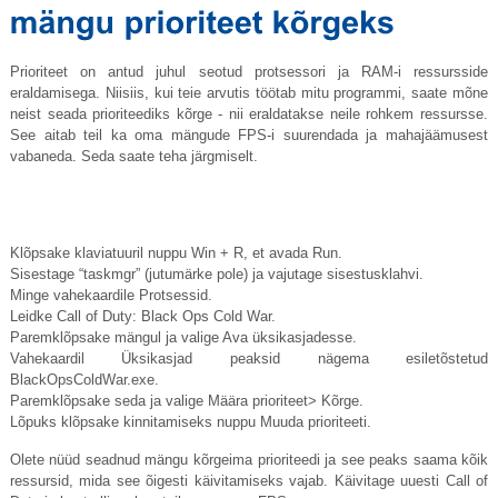
Prioriteet on antud juhul seotud protsessori ja RAM-i ressursside
eraldamisega. Niisiis, kui teie arvutis töötab mitu programmi, saate mõne
neist seada prioriteediks kõrge - nii eraldatakse neile rohkem ressursse.
See aitab teil ka oma mängude FPS-i suurendada ja mahajäämusest
vabaneda. Seda saate teha järgmiselt.
Klõpsake klaviatuuril nuppu Win + R, et avada Run.
Sisestage “taskmgr” (jutumärke pole) ja vajutage sisestusklahvi.
Minge vahekaardile Protsessid.
Leidke Call of Duty: Black Ops Cold War.
Paremklõpsake mängul ja valige Ava üksikasjadesse.
Vahekaardil Üksikasjad peaksid nägema esiletõstetud
BlackOpsColdWar.exe
.
Paremklõpsake seda ja valige Määra prioriteet> Kõrge.
Lõpuks klõpsake kinnitamiseks nuppu Muuda prioriteeti.
Olete nüüd seadnud mängu kõrgeima prioriteedi ja see peaks saama kõik
ressursid, mida see õigesti käivitamiseks vajab. Käivitage uuesti Call of