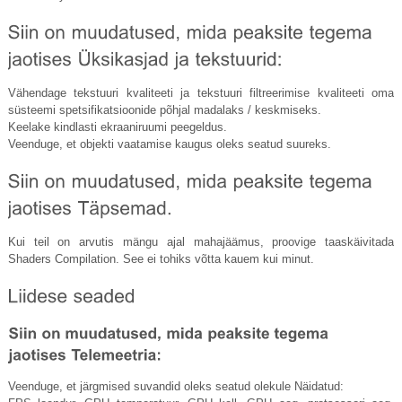
Vähendage tekstuuri kvaliteeti ja tekstuuri filtreerimise kvaliteeti oma
süsteemi spetsifikatsioonide põhjal madalaks / keskmiseks.
Keelake kindlasti ekraaniruumi peegeldus.
Veenduge, et objekti vaatamise kaugus oleks seatud suureks.
Kui teil on arvutis mängu ajal mahajäämus, proovige taaskäivitada
Shaders Compilation. See ei tohiks võtta kauem kui minut.
Veenduge, et järgmised suvandid oleks seatud olekule Näidatud: