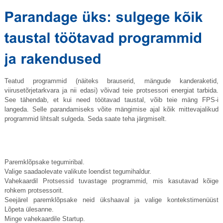
Teatud programmid (näiteks brauserid, mängude kanderaketid,
viirusetõrjetarkvara ja nii edasi) võivad teie protsessori energiat tarbida.
See tähendab, et kui need töötavad taustal, võib teie mäng FPS-i
langeda. Selle parandamiseks võite mängimise ajal kõik mittevajalikud
programmid lihtsalt sulgeda. Seda saate teha järgmiselt.
Paremklõpsake tegumiribal.
Valige saadaolevate valikute loendist tegumihaldur.
Vahekaardil Protsessid tuvastage programmid, mis kasutavad kõige
rohkem protsessorit.
Seejärel paremklõpsake neid ükshaaval ja valige kontekstimenüüst
Lõpeta ülesanne.
Minge vahekaardile Startup.