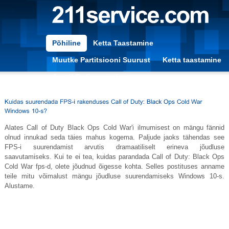
Põhiline
Ketta Taastamine
Muutke Partitsiooni Suurust
Ketta taastamine
Arvuti Optimeerimine
Alates Call of Duty Black Ops Cold War'i ilmumisest on mängu fännid
olnud innukad seda täies mahus kogema. Paljude jaoks tähendas see
FPS-i suurendamist arvutis dramaatiliselt erineva jõudluse
saavutamiseks. Kui te ei tea, kuidas parandada Call of Duty: Black Ops
Cold War fps-d, olete jõudnud õigesse kohta. Selles postituses anname
teile mitu võimalust mängu jõudluse suurendamiseks Windows 10-s.
Alustame.