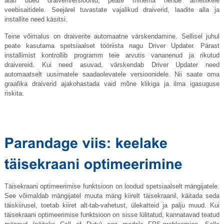
alati uued draiveriversioonid, peate minema nende ametlikele
veebisaitidele. Seejärel tuvastate vajalikud draiverid, laadite alla ja
installite need käsitsi.
Teine võimalus on draiverite automaatne värskendamine. Sellisel juhul
peate kasutama spetsiaalset tööriista nagu Driver Updater. Pärast
installimist kontrollib programm teie arvutis vananenud ja rikutud
draivereid. Kui need asuvad, värskendab Driver Updater need
automaatselt uusimatele saadaolevatele versioonidele. Nii saate oma
graafika draiverid ajakohastada vaid mõne klikiga ja ilma igasuguse
riskita.
Täisekraani optimeerimise funktsioon on loodud spetsiaalselt mängijatele.
See võimaldab mängijatel muuta mäng kiirelt täisekraanil, käitada seda
täiskiirusel, toetab kiiret alt-tab-vahetust, ülekatteid ja palju muud. Kui
täisekraani optimeerimise funktsioon on sisse lülitatud, kannatavad teatud