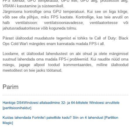
FPS loendur, GPU temperatuur, GPU kell, GPU aeg, protsessori aeg,
VRAM-i kasutamine ja süsteemikell.
Järgmisena kontrollige oma GPU temperatuuri. Kui see on liiga kõrge,
võib see olla põhjus, miks FPS kaotate. Kontrollige, kas teie arvutil on
halb ventilatsioon: ventilatsiooniavadesse, ventilaatoritesse või
jahutusradiaatoritesse võib koguneda tolmu.
Pärast ülaltoodud muudatuste tegemist ei tohiks te Call of Duty: Black
Ops Cold War'i mängides enam kannatada madala FPS-i all.
Loodame, et ülaltoodud lahendustest on abi olnud ja olete mängimisel
suutnud lahendada oma madala FPS-i probleemid. Kui naudite nüüd oma
mängu, jagage allpool toodud kommentaarides, milline ülaltoodud
meetoditest on teie jaoks töötanud.