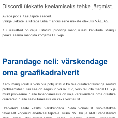
Avage jaotis Kasutajate seaded.
Valige ülekate ja lülitage Luba mängusisene ülekate olekuks VÄLJAS.
Kui ülekatted on välja lülitatud, proovige mäng uuesti käivitada. Mängu
peaks saama mängida kõrgema FPS-ga.
Kehv mängujõudlus võib olla põhjustatud ka teie graafikadraiveriga seotud
probleemidest. Kui see on aegunud või rikutud, võib teil olla madal FPS ja
muid probleeme. Selle lahendamiseks on vaja värskendada oma graafika
draivereid. Selle saavutamiseks on kaks võimalust.
Draivereid saate käsitsi värskendada. Seda võimalust soovitatakse
tavaliselt kogenud arvutikasutajatele. Kuna NVIDIA ja AMD vabastavad