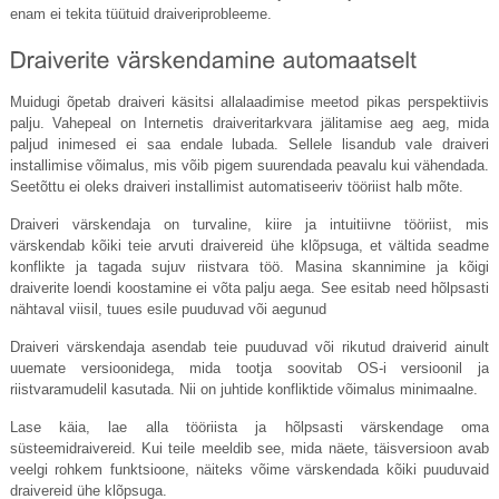
enam ei tekita tüütuid draiveriprobleeme.
Muidugi õpetab draiveri käsitsi allalaadimise meetod pikas perspektiivis
palju. Vahepeal on Internetis draiveritarkvara jälitamise aeg aeg, mida
paljud inimesed ei saa endale lubada. Sellele lisandub vale draiveri
installimise võimalus, mis võib pigem suurendada peavalu kui vähendada.
Seetõttu ei oleks draiveri installimist automatiseeriv tööriist halb mõte.
Draiveri värskendaja on turvaline, kiire ja intuitiivne tööriist, mis
värskendab kõiki teie arvuti draivereid ühe klõpsuga, et vältida seadme
konflikte ja tagada sujuv riistvara töö. Masina skannimine ja kõigi
draiverite loendi koostamine ei võta palju aega. See esitab need hõlpsasti
nähtaval viisil, tuues esile puuduvad või aegunud
Draiveri värskendaja asendab teie puuduvad või rikutud draiverid ainult
uuemate versioonidega, mida tootja soovitab OS-i versioonil ja
riistvaramudelil kasutada. Nii on juhtide konfliktide võimalus minimaalne.
Lase käia, lae alla tööriista ja hõlpsasti värskendage oma
süsteemidraivereid. Kui teile meeldib see, mida näete, täisversioon avab
veelgi rohkem funktsioone, näiteks võime värskendada kõiki puuduvaid
draivereid ühe klõpsuga.