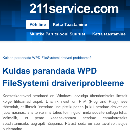
Põhiline
Ketta Taastamine
Muutke Partitsiooni Suurust
Ketta taastamine
Arvuti Optimeerimine
Kaasaskantavad seadmed on Windowsi arvutiga ühendamiseks ilmselt
kõige lihtsamad asjad. Enamik neist on PnP (Plug and Play), see
tähendab, et lihtsalt ühendate ühe pistikupessa ja kui seadme draiver on
juba masinas, siis tehke mis tahes toiminguid, mida soovite sellega teha.
Võimalik, et peate kaasaskantava seadme esmakordseks
seadistamiseks aeg-ajalt hüppama. Pärast seda on see tavaliselt sujuv
purjetamine.