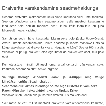
Seadme draiverite ajakohastamiseks võite kasutada veel ühte tööriista.
See on Windowsi vana hea seadmehaldur. Selle meetodi kasutamine
kindlustab teid ohtliku tarkvara eest, kuna kõik installitud on juba
Microsofti heaks kiidetud.
Samuti on seda lihtne kasutada. Eksimiseks pole järsku õppekõverat.
Avate lihtsalt seadmehalduri, leiate seadme ja lasete Windowsil otsida
kõige ajakohasemat draiveritarkvara. Negatiivne külg? See ei tööta alati.
Windows ei pruugi draiverit leida ega installida draiveriversiooni, mis pole
uusim.
Kui otsustate mingil põhjusel oma graafikakaardi värskendamiseks
kasutada seadmehaldurit, tehke järgmist.
Vajutage korraga Windowsi klahvi ja X-nuppu ning valige
kiirpääsumenüüst Seadmehaldur.
Seadmehalduri aknas laiendage sõlme õige riistvara kuvamiseks.
Paremklõpsake riistvarakirjel ja valige Update Driver.
Windows leiab, laadib alla ja installib draiveri uusima versiooni.
Sõltumata sellest, millist meetodit draiverite värskendamiseks kasutate,