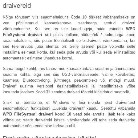
Kõige tõhusam viis seadmehalduris Code 10 tõrkest vabanemiseks on
vea põhjustanud kaasaskantava seadmega seotud draiveri
värskendamine. Kui see on teie kaardilugeja, mida esindab
WPD
FileSystemi draiveri silt
pluss kollane hüüumärk / kolmnurga ikoon
seadmehalduris, siis peate tõenäoliselt selle draiverit värskendama, kui
see teie arvutis juba olemas on. Selle asemel peate võib-olla selle
installima esimest korda, kui seda pole arvutis või kui seda ei installitud
automaatselt esimese ühenduse korral.
Sama reegel kehtib mis tahes muu kaasaskantava seadme ja ühendatava
seadme kohta, olgu see siis USB-välkmäluseade, väline kõvaketas,
kaamera, Bluetooth-dong, juhtmega peakomplekt või midagi muud.
Draiveri uusima versiooni desinstallimiseks ja installimiseks võite
kasutada jaotises Kood 31 seadme draiveri tõrkeid kirjeldatud meetodit.
Siiski on tõenäoline, et Windows ei leia mõnda neist draiveritest
seadmehalduri funktsiooni „Uuenda draiverit” kaudu. Seetõttu vabaneda
WPD FileSystemi draiveri kood 10
vead teie arvutis, jääb teile kaks
võimalust: saate draivereid käsitsi värskendada või teha seda draiverite
automaatse värskendamise tarkvara abil.