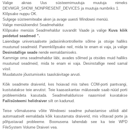
Valige aknas Uus süsteemimuutuja muutuja nimeks
DEVMGR_SHOW_NONPRESENT_DEVICES ja muutuja numbriks 1.
Klõpsake nuppu OK.
Sulgege süsteemiteabe aken ja avage uuesti Windowsi menüü.
Valige menüüloendist Seadmehaldur.
Klõpsake menüüs Seadmehaldur suvandit Vaade ja valige
Kuva kõik
peidetud seadmed ”.
Laiendage universaalsete jadasiinikontrollerite sõlme ja otsige halliks
muutunud seadmeid. Paremklõpsake neil, mida te enam ei vaja, ja valige
Desinstallige seade
nende eemaldamiseks.
Kammige oma seadmehaldur läbi, avades sõlmed ja otsides muid halliks
muutunud seadmeid, mida te enam ei vaja. Desinstallige need samal
viisil.
Muudatuste jõustumiseks taaskäivitage arvuti.
Kõik seadmete draiverid, kes hoiavad mis tahes COM-porti pantvangi,
kustutatakse teie arvutist. Teie kaasaskantav mäluseade saab nüüd porti
probleemideta kasutada. Seadmehaldurisse naasmisel kuvatakse
Failisüsteemi helidraiver
silt on kadunud.
Teise võimalusena võite Windowsi seadme puhastamise utiliidi abil
automaatselt eemaldada kõik kasutamata draiverid, mis võtavad porte ja
põhjustavad probleeme. Boonusena lahendab see ka teie WPD
FileSystem Volume Draiveri vea.