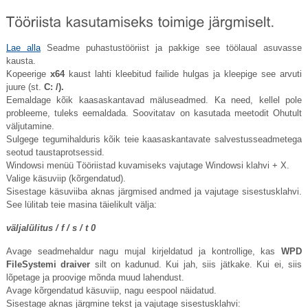
Lae alla
Seadme puhastustööriist ja pakkige see töölaual asuvasse
kausta.
Kopeerige
x64
kaust lahti kleebitud failide hulgas ja kleepige see arvuti
juure (st.
C: /).
Eemaldage kõik kaasaskantavad mäluseadmed. Ka need, kellel pole
probleeme, tuleks eemaldada. Soovitatav on kasutada meetodit Ohutult
väljutamine.
Sulgege tegumihalduris kõik teie kaasaskantavate salvestusseadmetega
seotud taustaprotsessid.
Windowsi menüü Tööriistad kuvamiseks vajutage Windowsi klahvi + X.
Valige käsuviip (kõrgendatud).
Sisestage käsuviiba aknas järgmised andmed ja vajutage sisestusklahvi.
See lülitab teie masina täielikult välja:
väljalülitus / f / s / t 0
Avage seadmehaldur nagu mujal kirjeldatud ja kontrollige, kas
WPD
FileSystemi draiver
silt on kadunud. Kui jah, siis jätkake. Kui ei, siis
lõpetage ja proovige mõnda muud lahendust.
Avage kõrgendatud käsuviip, nagu eespool näidatud.
Sisestage aknas järgmine tekst ja vajutage sisestusklahvi: