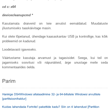
cd c: x64
devicecleanupcmd *
Kasutamata draiverid on teie arvutist eemaldatud. Muudatuste
jõustumiseks taaskäivitage masin.
Kui olete lõpetanud, ühendage kaasaskantav USB ja kontrollige, kas kõik
probleemid on kadunud.
Loodetavasti igaveseks.
Väärtustame kasutaja arvamust ja tagasisidet. Seega, kui teil on
jagamiseks soovitusi või näpunäiteid, ärge unustage meile seda
kommentaarides öelda.