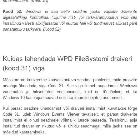
probleemidest. (Kood ​​43)
Kood 52:
Windows ei saa selle seadme jaoks vajalike draiverite
digitaalallkirja kontrollida. Hiljutine riist- või tarkvaramuudatus võib olla
installinud valesti allkirjastatud või rikutud faili või tundmatust allikast pärit
pahatahtliku tarkvara. (Kood ​​52)
Mõnikord on konkreetne kaasaskantava seadme probleem, mida proovite
arvutiga ühendada, viga Code 31. See viga ilmneb sagedamini Windowsi
vanemates ja hilisemates versioonides, kuid on tõenäoline, et ka
Windows 10 kasutajad saavad selle ka kaardilugejate kasutamisel.
Kui pärast seadme ühendamist või draiveri installimist kuvatakse tõrge
Code 31, ütleb Windows Events Viewer tavaliselt, et pärast draiverite
installimist ei olnud seadmele võimalik juurde pääseda. Teisisõnu, äsja
installitud draiver on rikutud või ei ühildu seadmega, mille jaoks see on
mõeldud kasutamiseks.