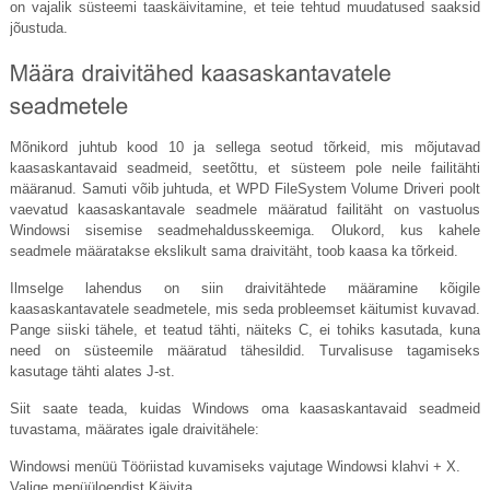
on vajalik süsteemi taaskäivitamine, et teie tehtud muudatused saaksid
jõustuda.
Mõnikord juhtub kood 10 ja sellega seotud tõrkeid, mis mõjutavad
kaasaskantavaid seadmeid, seetõttu, et süsteem pole neile failitähti
määranud. Samuti võib juhtuda, et WPD FileSystem Volume Driveri poolt
vaevatud kaasaskantavale seadmele määratud failitäht on vastuolus
Windowsi sisemise seadmehaldusskeemiga. Olukord, kus kahele
seadmele määratakse ekslikult sama draivitäht, toob kaasa ka tõrkeid.
Ilmselge lahendus on siin draivitähtede määramine kõigile
kaasaskantavatele seadmetele, mis seda probleemset käitumist kuvavad.
Pange siiski tähele, et teatud tähti, näiteks C, ei tohiks kasutada, kuna
need on süsteemile määratud tähesildid. Turvalisuse tagamiseks
kasutage tähti alates J-st.
Siit saate teada, kuidas Windows oma kaasaskantavaid seadmeid
tuvastama, määrates igale draivitähele:
Windowsi menüü Tööriistad kuvamiseks vajutage Windowsi klahvi + X.
Valige menüüloendist Käivita.