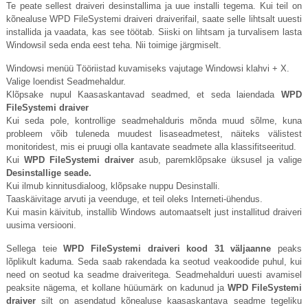
Te peate sellest draiveri desinstallima ja uue installi tegema. Kui teil on
kõnealuse WPD FileSystemi draiveri draiverifail, saate selle lihtsalt uuesti
installida ja vaadata, kas see töötab. Siiski on lihtsam ja turvalisem lasta
Windowsil seda enda eest teha. Nii toimige järgmiselt.
Windowsi menüü Tööriistad kuvamiseks vajutage Windowsi klahvi + X.
Valige loendist Seadmehaldur.
Klõpsake nupul Kaasaskantavad seadmed, et seda laiendada
WPD
FileSystemi draiver
Kui seda pole, kontrollige seadmehalduris mõnda muud sõlme, kuna
probleem võib tuleneda muudest lisaseadmetest, näiteks välistest
monitoridest, mis ei pruugi olla kantavate seadmete alla klassifitseeritud.
Kui
WPD FileSystemi draiver
asub, paremklõpsake üksusel ja valige
Desinstallige seade.
Kui ilmub kinnitusdialoog, klõpsake nuppu Desinstalli.
Taaskäivitage arvuti ja veenduge, et teil oleks Interneti-ühendus.
Kui masin käivitub, installib Windows automaatselt just installitud draiveri
uusima versiooni.
Sellega teie
WPD FileSystemi draiveri kood 31 väljaanne
peaks
lõplikult kaduma. Seda saab rakendada ka seotud veakoodide puhul, kui
need on seotud ka seadme draiveritega. Seadmehalduri uuesti avamisel
peaksite nägema, et kollane hüüumärk on kadunud ja
WPD FileSystemi
draiver
silt on asendatud kõnealuse kaasaskantava seadme tegeliku