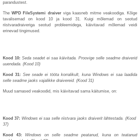
parandustest.
The
WPD FileSystemi draiver
viga kaasneb mitme veakoodiga. Kõige
tavalisemad on kood 10 ja kood 31. Kuigi mõlemad on seotud
riistvaradraiveriga seotud probleemidega, käivitavad mõlemad veidi
erinevad tingimused.
Kood 10:
Seda seadet ei saa käivitada. Proovige selle seadme draiverid
uuendada. (Kood ​​10)
Kood 31:
See seade ei tööta korralikult, kuna Windows ei saa laadida
selle seadme jaoks vajalikke draivereid. (Kood ​​31)
Muud sarnased veakoodid, mis käivitavad sama käitumise, on:
Kood 37:
Windows ei saa selle riistvara jaoks draiverit lähtestada. (Kood ​​
37)
Kood 43:
Windows on selle seadme peatanud, kuna on teatanud