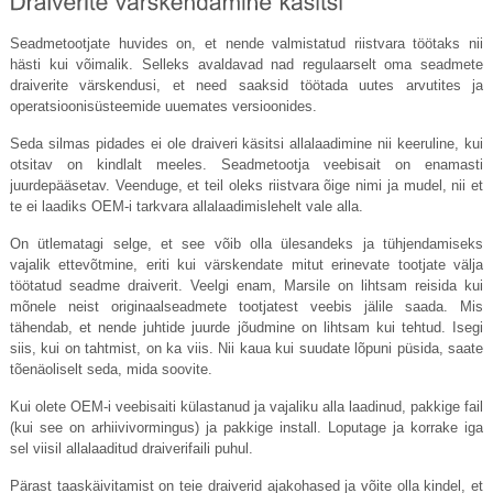
Seadmetootjate huvides on, et nende valmistatud riistvara töötaks nii
hästi kui võimalik. Selleks avaldavad nad regulaarselt oma seadmete
draiverite värskendusi, et need saaksid töötada uutes arvutites ja
operatsioonisüsteemide uuemates versioonides.
Seda silmas pidades ei ole draiveri käsitsi allalaadimine nii keeruline, kui
otsitav on kindlalt meeles. Seadmetootja veebisait on enamasti
juurdepääsetav. Veenduge, et teil oleks riistvara õige nimi ja mudel, nii et
te ei laadiks OEM-i tarkvara allalaadimislehelt vale alla.
On ütlematagi selge, et see võib olla ülesandeks ja tühjendamiseks
vajalik ettevõtmine, eriti kui värskendate mitut erinevate tootjate välja
töötatud seadme draiverit. Veelgi enam, Marsile on lihtsam reisida kui
mõnele neist originaalseadmete tootjatest veebis jälile saada. Mis
tähendab, et nende juhtide juurde jõudmine on lihtsam kui tehtud. Isegi
siis, kui on tahtmist, on ka viis. Nii kaua kui suudate lõpuni püsida, saate
tõenäoliselt seda, mida soovite.
Kui olete OEM-i veebisaiti külastanud ja vajaliku alla laadinud, pakkige fail
(kui see on arhiivivormingus) ja pakkige install. Loputage ja korrake iga
sel viisil allalaaditud draiverifaili puhul.
Pärast taaskäivitamist on teie draiverid ajakohased ja võite olla kindel, et