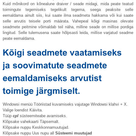
Kuid mõnikord on kõnealune draiver / seade midagi, mida peate teatud
toimingute tegemiseks tegelikult tegema, seega peaksite selle
eemaldama ainult siis, kui saate ilma seadmeta hakkama või kui saate
selle arvutis teisele porti määrata. Vahepeal kõigi masinas olevate
seadmete peitmine võimaldab teil näha, milline seade on millise pordiga
lingitud. Selle tulemusena saate hõlpsasti leida, millise varjatud seadme
peate eemaldama.
Windowsi menüü Tööriistad kuvamiseks vajutage Windowsi klahvi + X.
Valige loendist Käivita.
Tüüp
cpl
süsteemiteabe avamiseks.
Klõpsake vahekaarti Täpsemalt.
Klõpsake nuppu Keskkonnamuutujad.
Klõpsake nuppu Uus nupu all
Süsteemi muutujad