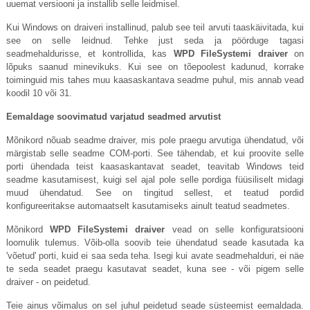
uuemat versiooni ja installib selle leidmisel.
Kui Windows on draiveri installinud, palub see teil arvuti taaskäivitada, kui
see on selle leidnud. Tehke just seda ja pöörduge tagasi
seadmehaldurisse, et kontrollida, kas
WPD FileSystemi draiver
on
lõpuks saanud minevikuks. Kui see on tõepoolest kadunud, korrake
toiminguid mis tahes muu kaasaskantava seadme puhul, mis annab vead
koodil 10 või 31.
Eemaldage soovimatud varjatud seadmed arvutist
Mõnikord nõuab seadme draiver, mis pole praegu arvutiga ühendatud, või
märgistab selle seadme COM-porti. See tähendab, et kui proovite selle
porti ühendada teist kaasaskantavat seadet, teavitab Windows teid
seadme kasutamisest, kuigi sel ajal pole selle pordiga füüsiliselt midagi
muud ühendatud. See on tingitud sellest, et teatud pordid
konfigureeritakse automaatselt kasutamiseks ainult teatud seadmetes.
Mõnikord
WPD FileSystemi draiver
vead on selle konfiguratsiooni
loomulik tulemus. Võib-olla soovib teie ühendatud seade kasutada ka
'võetud' porti, kuid ei saa seda teha. Isegi kui avate seadmehalduri, ei näe
te seda seadet praegu kasutavat seadet, kuna see - või pigem selle
draiver - on peidetud.
Teie ainus võimalus on sel juhul peidetud seade süsteemist eemaldada.