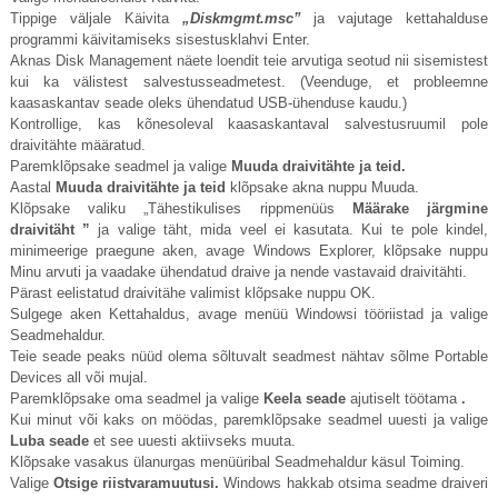
Tippige väljale Käivita
„
Diskmgmt.msc
”
ja vajutage kettahalduse
programmi käivitamiseks sisestusklahvi Enter.
Aknas Disk Management näete loendit teie arvutiga seotud nii sisemistest
kui ka välistest salvestusseadmetest. (Veenduge, et probleemne
kaasaskantav seade oleks ühendatud USB-ühenduse kaudu.)
Kontrollige, kas kõnesoleval kaasaskantaval salvestusruumil pole
draivitähte määratud.
Paremklõpsake seadmel ja valige
Muuda draivitähte ja teid.
Aastal
Muuda draivitähte ja teid
klõpsake akna nuppu Muuda.
Klõpsake valiku „Tähestikulises rippmenüüs
Määrake järgmine
draivitäht ”
ja valige täht, mida veel ei kasutata. Kui te pole kindel,
minimeerige praegune aken, avage Windows Explorer, klõpsake nuppu
Minu arvuti ja vaadake ühendatud draive ja nende vastavaid draivitähti.
Pärast eelistatud draivitähe valimist klõpsake nuppu OK.
Sulgege aken Kettahaldus, avage menüü Windowsi tööriistad ja valige
Seadmehaldur.
Teie seade peaks nüüd olema sõltuvalt seadmest nähtav sõlme Portable
Devices all või mujal.
Paremklõpsake oma seadmel ja valige
Keela seade
ajutiselt töötama
.
Kui minut või kaks on möödas, paremklõpsake seadmel uuesti ja valige
Luba seade
et see uuesti aktiivseks muuta.
Klõpsake vasakus ülanurgas menüüribal Seadmehaldur käsul Toiming.
Valige
Otsige riistvaramuutusi.
Windows hakkab otsima seadme draiveri