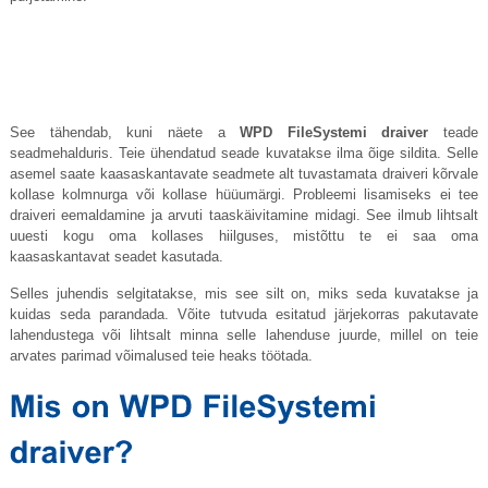
See tähendab, kuni näete a
WPD FileSystemi draiver
teade
seadmehalduris. Teie ühendatud seade kuvatakse ilma õige sildita. Selle
asemel saate kaasaskantavate seadmete alt tuvastamata draiveri kõrvale
kollase kolmnurga või kollase hüüumärgi. Probleemi lisamiseks ei tee
draiveri eemaldamine ja arvuti taaskäivitamine midagi. See ilmub lihtsalt
uuesti kogu oma kollases hiilguses, mistõttu te ei saa oma
kaasaskantavat seadet kasutada.
Selles juhendis selgitatakse, mis see silt on, miks seda kuvatakse ja
kuidas seda parandada. Võite tutvuda esitatud järjekorras pakutavate
lahendustega või lihtsalt minna selle lahenduse juurde, millel on teie
arvates parimad võimalused teie heaks töötada.