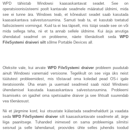
WPD tähistab Windowsi kaasaskantavat seadet. See on
operatsioonisüsteemi poolt kantavale seadmele määratud üldnimi, mida
see ei tunne ära. Windows teab, et kõnealust seadet saab kasutada
kaasaskantava salvestusruumina. Samuti teab ta, et kasutab toetatud
failisüsteemi vormingut. Kuid ta ei tea täpselt, mis tüüpi seade see on või
mida sellega teha, nii et ta annab sellele üldnime. Kui äsja arvutiga
ühendatud seadmel on probleeme, näete tõenäoliselt seda
WPD
FileSystemi draiveri silt
sõlme Portable Devices all.
Oleksite vale, kui arvate
WPD FileSystemi draiver
probleem puudutab
ainult Windowsi vanemaid versioone. Tegelikult on see viga üks neist
tüütutest probleemidest, mis tõstavad oma koledad pead OS-i igale
iteratsioonile. Üha enam ja uuemaid seadmeid saab nüüd Windowsi
ühendamisel kasutada kaasaskantava salvestusruumina. Probleemi
lisamiseks on igaühel oma spetsiaalne draiver ja see lihtsalt suurendab
vea tõenäosust.
Nii et järgmine kord, kui otsustate külastada seadmehaldurit ja vaadata
seda
WPD FileSystemi draiver
silt kaasaskantavate seadmete all, ärge
liiga paanitsege. Tuhanded inimesed on sama probleemiga silmitsi
seisnud ja selle lahendanud, proovides ühte selles juhendis toodud