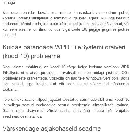
nimega.
Kui seadmehaldur kuvab vea mitme kaasaskantava seadme puhul,
korrake lihtsalt ülalkirjeldatud toiminguid iga kord järjest. Kui viga keeldub
kadumast pärast seda, kui olete kõik teinud ja masina taaskäivitanud, või
kui selle asemel on ilmunud uus viga Code 10, järgige järgmise jaotise
juhiseid.
Nagu oleme märkinud, on koodi 10 tõrge kõige levinum versioon
WPD
FileSystemi draiver
probleem. Tavaliselt on see midagi pistmist OS-i
probleemsete draiveritega. Võib-olla on nad teie Windowsi versiooni jaoks
liiga vanad, liiga kahjustatud või pole lihtsalt võimelised süsteemis
töötama.
Teie õnneks saate allpool jagatud tõestatud sammude abil oma koodi 10
ja sellega seotud veakoodiga seotud probleemid silmapilkselt kaduda.
Saate oma draivereid värskendada, draivitähti muuta või varjatud
seadmeid desinstallida.