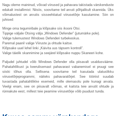
Nagu oleme maininud, võivad viirused ja pahavara takistada värskenduste
edukalt installimist. Niisiis, soovitame teil arvuti põhjalikult skannida. Üks
võimalustest on arvutis sisseehitatud viirusetõrje kasutamine. Siin on
juhised:
Minge oma tegumiribale ja klõpsake siis ikooni Otsi.
Tippige väljale Otsing välja „Windows Defender” (jutumärke pole).
Valige tulemustest Windows Defenderi turbekeskus.
Paremal paanil valige Viiruste ja ohtude kaitse.
Klõpsake uuel lehel linki „Käivita uus täpsem kontroll”.
Valige täielik skannimine ja seejärel klõpsake nuppu Skaneeri kohe.
Paljudel juhtudel võib Windows Defender olla piisavalt usaldusväärne.
Pahatahtlikust ja keerulisemast pahavarast vabanemisel ei pruugi see
siiski tõhus olla. Sellisena soovitame teil kasutada ulatuslikku
viirusetõrjeprogrammi, näiteks pahavaratõrjet. See tööriist suudab
tuvastada pahatahtlikke esemeid, mille olemasolu pole kunagi arvata.
Veelgi enam, see on piisavalt võimas, et kaitsta teie arvutit ohtude ja
rünnakute eest, millest teie peamine viirusetõrje võib puudust tunda.