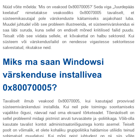
Nüüd võite mõelda: 'Mis on veakood 0x80070005?' Seda viga „Juurdepääs
keelatud” nimetatakse veakoodiks 0x80070005 tavaliselt, et
süsteemikasutajal pole värskenduste käitamiseks asjakohast luba.
Muudel juhtudel võib see probleem illustreerida, et süsteemivärskendus ei
saa läbi suruda, kuna sellel on endiselt mõned kriitilised failid puudu.
Teisalt võib see viidata sellele, et kõvakettal on halbu sektoreid. Kui
süsteem või värskendusfailid on nendesse vigastesse sektoritesse
salvestatud, rikutakse neid.
Tavaliselt ilmub veakood 0x80070005, kui kasutajad proovivad
süsteemivärskendusi installida. Kui neil pole toimingu sooritamiseks
vajalikke õigusi, näevad nad oma ekraanil tõrketeadet. Tõenäoliselt on
sellel probleemil midagi pistmist arvuti turvasätete ja -poliitikaga. Võib-olla
kasutate tavalist kontot administraatoriõigustega konto asemel. Teiselt
poolt on võimalik, et olete kohaliku grupipoliitika haldamise utiliidis teinud
sobimatuid muudatusi. Kui mõni neist juhtudest on nii, siis võite