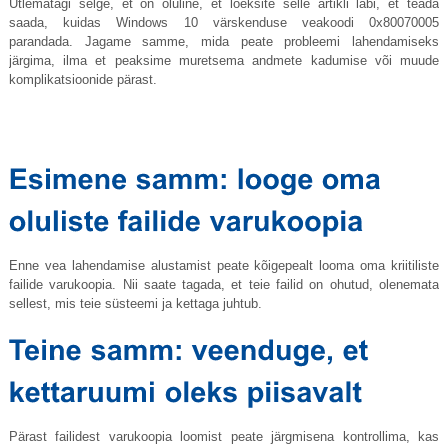
Ütlematagi selge, et on oluline, et loeksite selle artikli läbi, et teada
saada, kuidas Windows 10 värskenduse veakoodi 0x80070005
parandada. Jagame samme, mida peate probleemi lahendamiseks
järgima, ilma et peaksime muretsema andmete kadumise või muude
komplikatsioonide pärast.
Enne vea lahendamise alustamist peate kõigepealt looma oma kriitiliste
failide varukoopia. Nii saate tagada, et teie failid on ohutud, olenemata
sellest, mis teie süsteemi ja kettaga juhtub.
Pärast failidest varukoopia loomist peate järgmisena kontrollima, kas