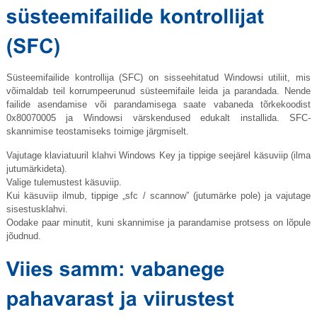
Süsteemifailide kontrollija (SFC) on sisseehitatud Windowsi utiliit, mis
võimaldab teil korrumpeerunud süsteemifaile leida ja parandada. Nende
failide asendamise või parandamisega saate vabaneda tõrkekoodist
0x80070005 ja Windowsi värskendused edukalt installida. SFC-
skannimise teostamiseks toimige järgmiselt.
Vajutage klaviatuuril klahvi Windows Key ja tippige seejärel käsuviip (ilma
jutumärkideta).
Valige tulemustest käsuviip.
Kui käsuviip ilmub, tippige „sfc / scannow” (jutumärke pole) ja vajutage
sisestusklahvi.
Oodake paar minutit, kuni skannimise ja parandamise protsess on lõpule
jõudnud.