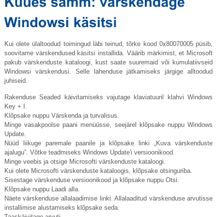
Kui olete ülaltoodud toimingud läbi teinud, tõrke kood 0x80070005 püsib,
soovitame värskendused käsitsi installida. Väärib märkimist, et Microsoft
pakub värskenduste kataloogi, kust saate suuremaid või kumulatiivseid
Windowsi värskendusi. Selle lahenduse jätkamiseks järgige alltoodud
juhiseid.
Rakenduse Seaded käivitamiseks vajutage klaviatuuril klahvi Windows
Key + I.
Klõpsake nuppu Värskenda ja turvalisus.
Minge vasakpoolse paani menüüsse, seejärel klõpsake nuppu Windows
Update.
Nüüd liikuge paremale paanile ja klõpsake linki „Kuva värskenduste
ajalugu”. Võtke teadmiseks Windows Update'i versioonikood.
Minge veebis ja otsige Microsofti värskenduste kataloogi.
Kui olete Microsofti värskenduste kataloogis, klõpsake otsinguriba.
Sisestage värskenduse versioonikood ja klõpsake nuppu Otsi.
Klõpsake nuppu Laadi alla.
Näete värskenduse allalaadimise linki. Allalaaditud värskenduse arvutisse
installimise alustamiseks klõpsake seda.
Taaskäivitage arvuti.