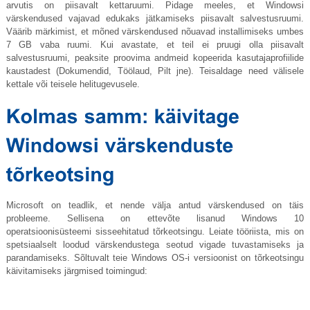
arvutis on piisavalt kettaruumi. Pidage meeles, et Windowsi
värskendused vajavad edukaks jätkamiseks piisavalt salvestusruumi.
Väärib märkimist, et mõned värskendused nõuavad installimiseks umbes
7 GB vaba ruumi. Kui avastate, et teil ei pruugi olla piisavalt
salvestusruumi, peaksite proovima andmeid kopeerida kasutajaprofiilide
kaustadest (Dokumendid, Töölaud, Pilt jne). Teisaldage need välisele
kettale või teisele helitugevusele.
Microsoft on teadlik, et nende välja antud värskendused on täis
probleeme. Sellisena on ettevõte lisanud Windows 10
operatsioonisüsteemi sisseehitatud tõrkeotsingu. Leiate tööriista, mis on
spetsiaalselt loodud värskendustega seotud vigade tuvastamiseks ja
parandamiseks. Sõltuvalt teie Windows OS-i versioonist on tõrkeotsingu
käivitamiseks järgmised toimingud: