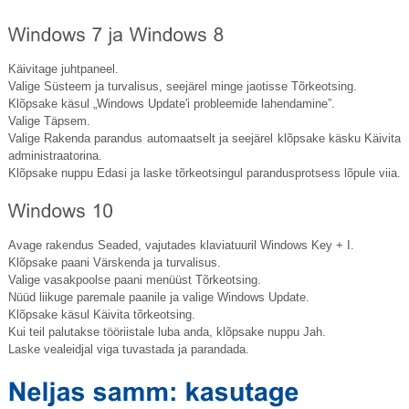
Käivitage juhtpaneel.
Valige Süsteem ja turvalisus, seejärel minge jaotisse Tõrkeotsing.
Klõpsake käsul „Windows Update'i probleemide lahendamine”.
Valige Täpsem.
Valige Rakenda parandus automaatselt ja seejärel klõpsake käsku Käivita
administraatorina.
Klõpsake nuppu Edasi ja laske tõrkeotsingul parandusprotsess lõpule viia.
Avage rakendus Seaded, vajutades klaviatuuril Windows Key + I.
Klõpsake paani Värskenda ja turvalisus.
Valige vasakpoolse paani menüüst Tõrkeotsing.
Nüüd liikuge paremale paanile ja valige Windows Update.
Klõpsake käsul Käivita tõrkeotsing.
Kui teil palutakse tööriistale luba anda, klõpsake nuppu Jah.
Laske vealeidjal viga tuvastada ja parandada.