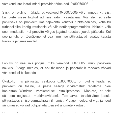
värskenduste installimisel proovida tõrkekoodi 0x80070005.
Siiski on oluline märkida, et veakood 0x80070005 võib ilmneda ka siis,
kui olete sisse logitud administraatori kasutajana. Võimalik, et selle
põhjuseks on probleem kasutajakonto kontrolli funktsioonides, kohaliku
turbepoliitika konfiguratsioonis või viirusetõrjeprogrammides. Näiteks võib
see ilmuda siis, kui proovite võrgus jagatud kaustale juurde pääseda. Kui
see juhtub, on tõenäoline, et vea ilmumise põhjustavad jagatud kausta
turva- ja jagamisseaded.
Lõpuks on veel üks põhjus, miks veakood 80070005 ilmub, pahavara
nakkus. Pidage meeles, et arvutiviirused ja pahatahtlik tarkvara võivad
värskendusi blokeerida.
Ükskõik, mis põhjustab veakoodi 0x80070005, on oluline teada, et
probleem on tõsine, ja peate sellega viivitamatult tegelema. See
katkestab Windowsi värskenduse installiprotsessi. Märkate, et teie
süsteem aeglustub märkimisväärselt. Teie arvuti taaskäivitub järsult,
põhjustades sinise surmaekraani ilmumist. Pidage meeles, et viga ja need
sündmused võivad põhjustada tõsiseid andmete kaotusi.