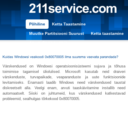
Põhiline
Ketta Taastamine
Muutke Partitsiooni Suurust
Ketta taastamine
Arvuti Optimeerimine
Värskendused on Windowsi operatsioonisüsteemi sujuva ja tõhusa
toimimise tagamisel üliolulised. Microsoft kasutab neid draiveri
värskenduste, turvapaikade, veaparanduste ja uute funktsioonide
levitamiseks. Enamasti laadib Windows need värskendused taustal
diskreetselt alla. Veelgi enam, arvuti taaskäivitamine installib need
automaatselt. Siiski on juhtumeid, kus värskendused katkestavad
probleemid, sealhulgas tõrkekood 0x80070005.