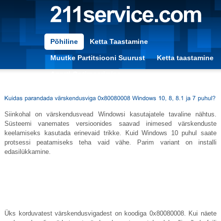
Põhiline
Ketta Taastamine
Muutke Partitsiooni Suurust
Ketta taastamine
Arvuti Optimeerimine
Siinkohal on värskendusvead Windowsi kasutajatele tavaline nähtus.
Süsteemi vanemates versioonides saavad inimesed värskenduste
keelamiseks kasutada erinevaid trikke. Kuid Windows 10 puhul saate
protsessi peatamiseks teha vaid vähe. Parim variant on installi
edasilükkamine.
Üks korduvatest värskendusvigadest on koodiga 0x80080008. Kui näete