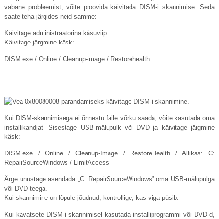
vabane probleemist, võite proovida käivitada DISM-i skannimise. Seda
saate teha järgides neid samme:
Käivitage administraatorina käsuviip.
Käivitage järgmine käsk:
DISM.exe
/ Online / Cleanup-image / Restorehealth
Kui DISM-skannimisega ei õnnestu faile võrku saada, võite kasutada oma
installikandjat. Sisestage USB-mälupulk või DVD ja käivitage järgmine
käsk:
DISM.exe
/ Online / Cleanup-Image / RestoreHealth / Allikas: C:
RepairSourceWindows / LimitAccess
Ärge unustage asendada „C: RepairSourceWindows” oma USB-mälupulga
või DVD-teega.
Kui skannimine on lõpule jõudnud, kontrollige, kas viga püsib.
Kui kavatsete DISM-i skannimisel kasutada installiprogrammi või DVD-d,