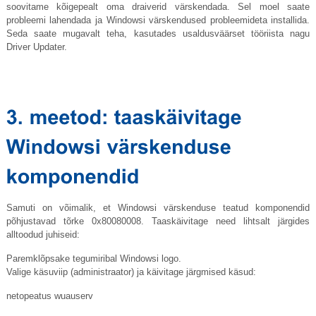
soovitame kõigepealt oma draiverid värskendada. Sel moel saate
probleemi lahendada ja Windowsi värskendused probleemideta installida.
Seda saate mugavalt teha, kasutades usaldusväärset tööriista nagu
Driver Updater.
Samuti on võimalik, et Windowsi värskenduse teatud komponendid
põhjustavad tõrke 0x80080008. Taaskäivitage need lihtsalt järgides
alltoodud juhiseid:
Paremklõpsake tegumiribal Windowsi logo.
Valige käsuviip (administraator) ja käivitage järgmised käsud:
netopeatus wuauserv