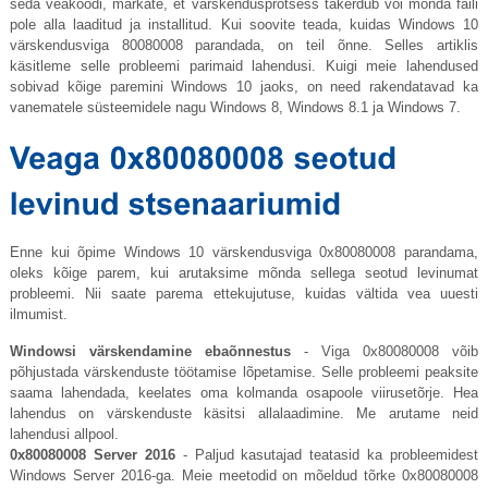
seda veakoodi, märkate, et värskendusprotsess takerdub või mõnda faili
pole alla laaditud ja installitud. Kui soovite teada, kuidas Windows 10
värskendusviga 80080008 parandada, on teil õnne. Selles artiklis
käsitleme selle probleemi parimaid lahendusi. Kuigi meie lahendused
sobivad kõige paremini Windows 10 jaoks, on need rakendatavad ka
vanematele süsteemidele nagu Windows 8, Windows 8.1 ja Windows 7.
Enne kui õpime Windows 10 värskendusviga 0x80080008 parandama,
oleks kõige parem, kui arutaksime mõnda sellega seotud levinumat
probleemi. Nii saate parema ettekujutuse, kuidas vältida vea uuesti
ilmumist.
Windowsi värskendamine ebaõnnestus
- Viga 0x80080008 võib
põhjustada värskenduste töötamise lõpetamise. Selle probleemi peaksite
saama lahendada, keelates oma kolmanda osapoole viirusetõrje. Hea
lahendus on värskenduste käsitsi allalaadimine. Me arutame neid
lahendusi allpool.
0x80080008 Server 2016
- Paljud kasutajad teatasid ka probleemidest
Windows Server 2016-ga. Meie meetodid on mõeldud tõrke 0x80080008