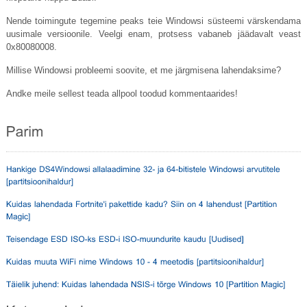
Nende toimingute tegemine peaks teie Windowsi süsteemi värskendama
uusimale versioonile. Veelgi enam, protsess vabaneb jäädavalt veast
0x80080008.
Millise Windowsi probleemi soovite, et me järgmisena lahendaksime?
Andke meile sellest teada allpool toodud kommentaarides!