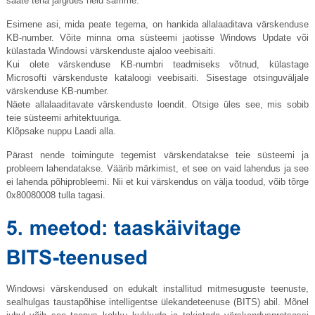
saate teha järgides neid samme:
Esimene asi, mida peate tegema, on hankida allalaaditava värskenduse
KB-number. Võite minna oma süsteemi jaotisse Windows Update või
külastada Windowsi värskenduste ajaloo veebisaiti.
Kui olete värskenduse KB-numbri teadmiseks võtnud, külastage
Microsofti värskenduste kataloogi veebisaiti. Sisestage otsinguväljale
värskenduse KB-number.
Näete allalaaditavate värskenduste loendit. Otsige üles see, mis sobib
teie süsteemi arhitektuuriga.
Klõpsake nuppu Laadi alla.
Pärast nende toimingute tegemist värskendatakse teie süsteemi ja
probleem lahendatakse. Väärib märkimist, et see on vaid lahendus ja see
ei lahenda põhiprobleemi. Nii et kui värskendus on välja toodud, võib tõrge
0x80080008 tulla tagasi.
Windowsi värskendused on edukalt installitud mitmesuguste teenuste,
sealhulgas taustapõhise intelligentse ülekandeteenuse (BITS) abil. Mõnel