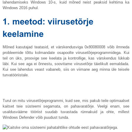
lahendamiseks Windows 10-s, kuid mõned neist peaksid kehtima ka
Windows 2016 puhul.
Mõned kasutajad teatasid, et värskendusviga 0x80080008 võib ilmneda
probleemide tõttu kolmandate osapoolte viirusetõrjeprogrammidega. Kui
teil on üks, proovige see keelata ja kontrollige, kas värskendus lükkab
läbi. Kui see aga ei õnnestu, soovitame viirusetõrje täielikult eemaldada.
Kui see lahendus veast vabaneb, siis on viimane aeg minna üle teisele
turvatööriistale.
Turul on mitu viirusetõrjeprogrammi, kuid see, mis pakub teile optimaalset
kaitset teie süsteemi segamata, on pahavaratõrje. Veelgi enam, see
usaldusväärne tööriist suudab tuvastada rünnakuid ja ohte, millest
Windows Defender võib puudust tunda.