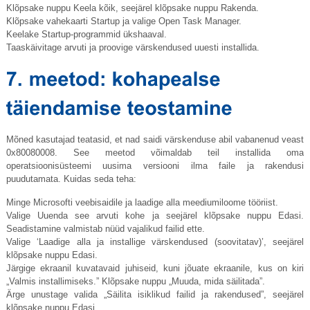
Klõpsake nuppu Keela kõik, seejärel klõpsake nuppu Rakenda.
Klõpsake vahekaarti Startup ja valige Open Task Manager.
Keelake Startup-programmid ükshaaval.
Taaskäivitage arvuti ja proovige värskendused uuesti installida.
Mõned kasutajad teatasid, et nad saidi värskenduse abil vabanenud veast
0x80080008. See meetod võimaldab teil installida oma
operatsioonisüsteemi uusima versiooni ilma faile ja rakendusi
puudutamata. Kuidas seda teha:
Minge Microsofti veebisaidile ja laadige alla meediumiloome tööriist.
Valige Uuenda see arvuti kohe ja seejärel klõpsake nuppu Edasi.
Seadistamine valmistab nüüd vajalikud failid ette.
Valige ‘Laadige alla ja installige värskendused (soovitatav)’, seejärel
klõpsake nuppu Edasi.
Järgige ekraanil kuvatavaid juhiseid, kuni jõuate ekraanile, kus on kiri
„Valmis installimiseks.” Klõpsake nuppu „Muuda, mida säilitada”.
Ärge unustage valida „Säilita isiklikud failid ja rakendused”, seejärel
klõpsake nuppu Edasi.