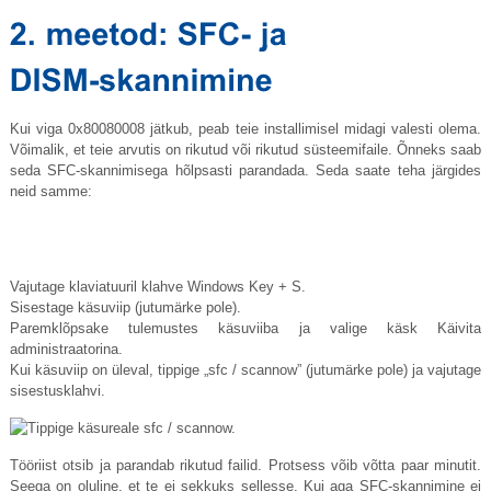
Kui viga 0x80080008 jätkub, peab teie installimisel midagi valesti olema.
Võimalik, et teie arvutis on rikutud või rikutud süsteemifaile. Õnneks saab
seda SFC-skannimisega hõlpsasti parandada. Seda saate teha järgides
neid samme:
Vajutage klaviatuuril klahve Windows Key + S.
Sisestage käsuviip (jutumärke pole).
Paremklõpsake tulemustes käsuviiba ja valige käsk Käivita
administraatorina.
Kui käsuviip on üleval, tippige „sfc / scannow” (jutumärke pole) ja vajutage
sisestusklahvi.
Tööriist otsib ja parandab rikutud failid. Protsess võib võtta paar minutit.
Seega on oluline, et te ei sekkuks sellesse. Kui aga SFC-skannimine ei