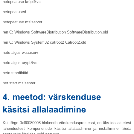
netopeatuse krüptSvc
netopeatused
netopeatuse msiserver
ren C: Windows SoftwareDistribution
SoftwareDistribution.old
ren C: Windows System32 catroot2 Catroot2.old
neto algus wuauserv
neto algus cryptSvc
neto stardibitid
net start msiserver
Kui tõrge 0x80080008 blokeerib värskendusprotsessi, on üks ideaalsetest
lahendustest komponentide käsitsi allalaadimine ja installimine. Seda