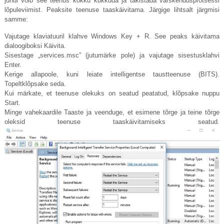
juhul võib see teenus kokku kukkuda ja takistada värskendusprotsessi
lõpuleviimist. Peaksite teenuse taaskäivitama. Järgige lihtsalt järgmisi
samme:
Vajutage klaviatuuril klahve Windows Key + R. See peaks käivitama
dialoogiboksi Käivita.
Sisestage „
services.msc
” (jutumärke pole) ja vajutage sisestusklahvi
Enter.
Kerige allapoole, kuni leiate intelligentse taustteenuse (BITS).
Topeltklõpsake seda.
Kui märkate, et teenuse olekuks on seatud peatatud, klõpsake nuppu
Start.
Minge vahekaardile Taaste ja veenduge, et esimene tõrge ja teine ​​tõrge
oleksid teenuse taaskäivitamiseks seatud.