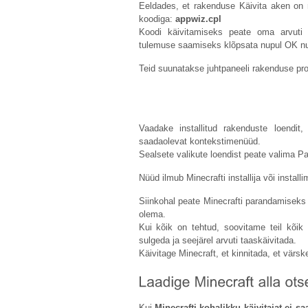
Eeldades, et rakenduse Käivita aken on nü
koodiga:
appwiz.cpl
Koodi käivitamiseks peate oma arvuti 
tulemuse saamiseks klõpsata nupul OK nup
Teid suunatakse juhtpaneeli rakenduse pr
Vaadake installitud rakenduste loendit
saadaolevat kontekstimenüüd.
Sealsete valikute loendist peate valima P
Nüüd ilmub Minecrafti installija või installi
Siinkohal peate Minecrafti parandamiseks 
olema.
Kui kõik on tehtud, soovitame teil kõik
sulgeda ja seejärel arvuti taaskäivitada.
Käivitage Minecraft, et kinnitada, et värs
Kui
Minecrafti kohalikku käivitajat ei s