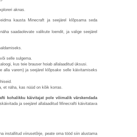
ploreri aknas.
leidma kausta Minecraft ja seejärel klõpsama seda
äha saadaolevate valikute loendit, ja valige seejärel
maldamiseks.
või selle sulgema.
loogi, kus teie brauser hoiab allalaaditud üksusi.
te alla varem) ja seejärel klõpsake selle käivitamiseks
hiseid.
, et näha, kas nüüd on kõik korras.
afti kohalikku käivitajat pole võimalik värskendada
käivitada ja seejärel allalaaditud Minecrafti käivitatava
na installitud viirusetõrje, peate oma tööd siin alustama