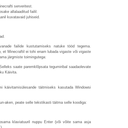
ecrafti serveritest.
ake allalaaditud failil.
anil kuvatavaid juhiseid.
ad.
vanade failide kustutamiseks natuke tööd tegema.
, et Minecraftil ei tohi enam lubada vigaste või vigaste
ama järgmiste toimingutega:
Selleks saate paremklõpsata tegumiribal saadaolevate
ku Käivita.
i käivitamisülesande täitmiseks kasutada Windowsi
n-aken, peate selle tekstikasti täitma selle koodiga:
psama klaviatuuril nuppu Enter (või võite sama asja
).