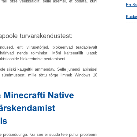
 faili otse veebisaidilt, selle asemel, et oodata, kuni
Err Ss
Kuida
used, eriti viirusetõrjed, blokeerivad teadaolevalt
irivad nende toimimist. Mõni kaitseutiliit ulatub
ktsioonide blokeerimise peatamiseni.
ole siiski kaugeltki ammendav. Selle juhendi läbimisel
 sündmustest, mille tõttu tõrge ilmneb Windows 10
 protseduuriga. Kui see ei suuda teie puhul probleemi