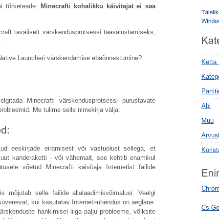
mi tõrketeade:
Minecrafti kohalikku käivitajat ei saa
raft tavaliselt värskendusprotsessi taasalustamiseks,
.
 Native Launcheri värskendamise ebaõnnestumine?
Ketta
Kateg
Parti
lgitada Minecrafti värskendusprotsessi purustavate
Abi
robleemid. Me tulime selle nimekirja välja:
Muu
Arvus
d eeskirjade eiramisest või vastuolust sellega, et
Koris
uut kanderaketti - või vähemalt, see kehtib enamikul
tusele võetud Minecrafti käivitaja Internetist failide
Chrom
s mõjutab selle failide allalaadimisvõimalusi. Veelgi
 süvenevat, kui kasutatav Interneti-ühendus on aeglane.
Cs Go
värskenduste hankimisel liiga palju probleeme, võiksite