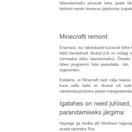
lahendamiseks piisavalt teha, peate li
leidmist nende ilmnevas järjekorras (vajadu
Enamasti, kui rakendused kuvavad tõrke t
failid tõenäoliselt rikutud (või on midagi
normaalse oleku taastamiseks). Õnneks
tahes programmi faile parandada. Jah,
tegemiseks.
Eeldame, et Minecraft toob välja teatis
kuna selle failid on rikutud või kat
värskendusprotsess pärast mängurakenduse
Vajutage (ja hoidke all) Windowsi logonupp
avada rakendus Run.