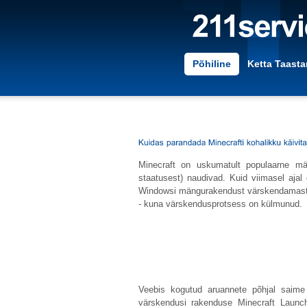
Põhiline
Ketta Taast
Minecraft on uskumatult populaarne mä
staatusest) naudivad. Kuid viimasel ajal 
Windowsi mängurakendust värskendamast.
- kuna värskendusprotsess on külmunud.
Veebis kogutud aruannete põhjal saime a
värskendusi rakenduse Minecraft Launc