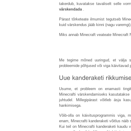
takerdub, kuvatakse tavaliselt selle vor
värskendada
.
Pärast tõrketeate ilmumist tegutseb Minec
kuid värskendus jääb kinni (nagu varemgi)
Miks annab Minecraft veateate Minecraft
Me tegime mõned uuringud, et välja se
probleemide põhjused või viga käivitavad p
Usume, et probleem on enamasti tingitu
Minecrafti värskendamiseks kasutatakse 
juhtudel. Millegipärast võitleb äsja kasu
hankimisega.
Võib-olla on käivitusprogrammis viga, mi
enam, Minecrafti kanderaketi võitlus näib
Kui teil on Minecrafti kanderaketi kaudu 