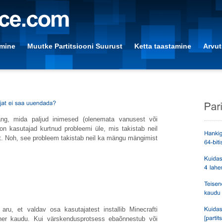
amine
Muutke Partitsiooni Suurust
Ketta taastamine
Arvut
ng, mida paljud inimesed (olenemata vanusest või
on kasutajad kurtnud probleemi üle, mis takistab neil
 Noh, see probleem takistab neil ka mängu mängimist
ru, et valdav osa kasutajatest installib Minecrafti
her kaudu. Kui värskendusprotsess ebaõnnestub või