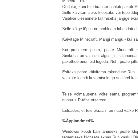
Minecraft.exe
.
Oodake, kuni teie brauser hankib paketi Min
Selle käivitamiseks klõpsake või topeltklõps
Vajalike ülesannete täitmiseks järgige ekra
Selle kõige lõpus on probleem lahendatud.
Käivitage Minecraft. Mängi mängu - kui sa
Kui probleem püsib, peate Minecrafti 
Siinkohal on vaja uut algust, mis tähendab
pakettide andmeid lugeda. Noh, peate jätk
Esiteks peate käivitama rakenduse Run. 
valikute loendi kuvamiseks ja seejärel käs
Teise võimalusena võite sama programm
nuppu + R-tähe otseteed.
Eeldades, et teie ekraanil on nüüd väike Ru
%Äppiandmed%
Windowsi koodi käivitamiseks peate klõ
tegemiseks klõpsata aknas Run käsku OK