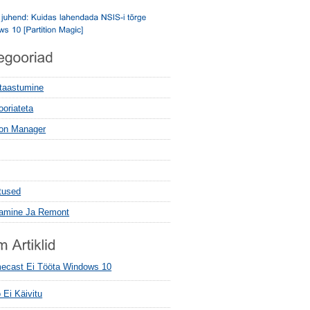
 taastumine
ooriateta
tion Manager
tused
tamine Ja Remont
ecast Ei Tööta Windows 10
 Ei Käivitu