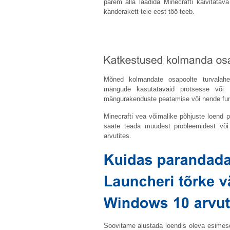
parem alla laadida Minecrafti käivitatava
kanderakett teie eest töö teeb.
Mõned kolmandate osapoolte turvalahend
mängude kasutatavaid protsesse või hä
mängurakenduste peatamise või nende fun
Minecrafti vea võimalike põhjuste loend p
saate teada muudest probleemidest või
arvutites.
Soovitame alustada loendis oleva esimese