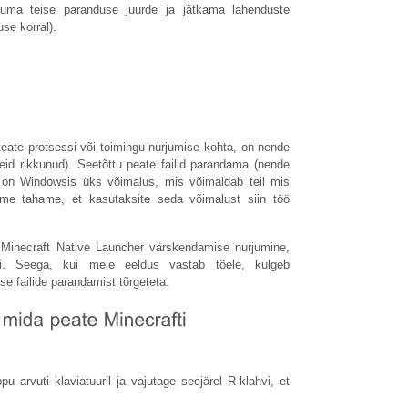
ikuma teise paranduse juurde ja jätkama lahenduste
se korral).
eate protsessi või toimingu nurjumise kohta, on nende
 neid rikkunud). Seetõttu peate failid parandama (nende
 on Windowsis üks võimalus, mis võimaldab teil mis
 me tahame, et kasutaksite seda võimalust siin töö
e Minecraft Native Launcher värskendamise nurjumine,
ki. Seega, kui meie eeldus vastab tõele, kulgeb
 failide parandamist tõrgeteta.
u arvuti klaviatuuril ja vajutage seejärel R-klahvi, et