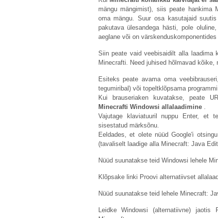
mängu mängimist), siis peate hankima Mi
oma mängu. Suur osa kasutajaid suutis p
pakutava ülesandega hästi, pole oluline, 
aeglane või on värskenduskomponentides 
Siin peate vaid veebisaidilt alla laadima k
Minecrafti. Need juhised hõlmavad kõike,
Esiteks peate avama oma veebibrauseri,
tegumiribal) või topeltklõpsama programmi o
Kui brauseriaken kuvatakse, peate URL
Minecrafti Windowsi allalaadimine
.
Vajutage klaviatuuril nuppu Enter, et 
sisestatud märksõnu.
Eeldades, et olete nüüd Google'i otsingu
(tavaliselt laadige alla Minecraft: Java Edit
Nüüd suunatakse teid Windowsi lehele Mine
Klõpsake linki Proovi alternatiivset allalaa
Nüüd suunatakse teid lehele Minecraft: Jav
Leidke Windowsi (alternatiivne) jaotis 