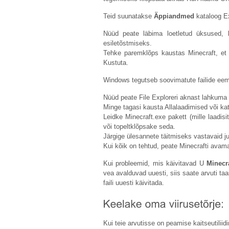
Teid suunatakse
Äppiandmed
kataloog Ex
Nüüd peate läbima loetletud üksused, 
esiletõstmiseks.
Tehke paremklõps kaustas Minecraft, et n
Kustuta.
Windows tegutseb soovimatute failide ee
Nüüd peate File Exploreri aknast lahkuma 
Minge tagasi kausta Allalaadimised või kata
Leidke
Minecraft.exe
pakett (mille laadisi
või topeltklõpsake seda.
Järgige ülesannete täitmiseks vastavaid ju
Kui kõik on tehtud, peate Minecrafti avama
Kui probleemid, mis käivitavad U
Minecr
vea avalduvad uuesti, siis saate arvuti taas
faili uuesti käivitada.
Kui teie arvutisse on peamise kaitseutiliidi