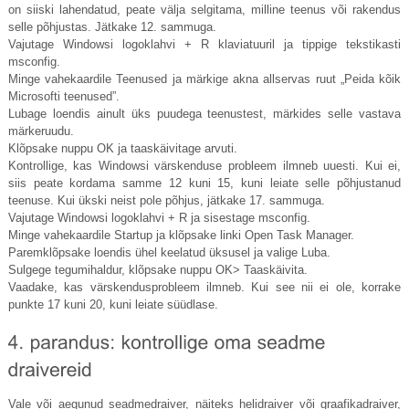
on siiski lahendatud, peate välja selgitama, milline teenus või rakendus
selle põhjustas. Jätkake 12. sammuga.
Vajutage Windowsi logoklahvi + R klaviatuuril ja tippige tekstikasti
msconfig.
Minge vahekaardile Teenused ja märkige akna allservas ruut „Peida kõik
Microsofti teenused”.
Lubage loendis ainult üks puudega teenustest, märkides selle vastava
märkeruudu.
Klõpsake nuppu OK ja taaskäivitage arvuti.
Kontrollige, kas Windowsi värskenduse probleem ilmneb uuesti. Kui ei,
siis peate kordama samme 12 kuni 15, kuni leiate selle põhjustanud
teenuse. Kui ükski neist pole põhjus, jätkake 17. sammuga.
Vajutage Windowsi logoklahvi + R ja sisestage msconfig.
Minge vahekaardile Startup ja klõpsake linki Open Task Manager.
Paremklõpsake loendis ühel keelatud üksusel ja valige Luba.
Sulgege tegumihaldur, klõpsake nuppu OK> Taaskäivita.
Vaadake, kas värskendusprobleem ilmneb. Kui see nii ei ole, korrake
punkte 17 kuni 20, kuni leiate süüdlase.
Vale või aegunud seadmedraiver, näiteks helidraiver või graafikadraiver,