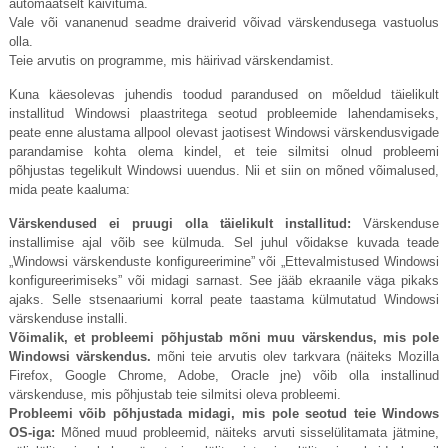
automaatselt käivituma.
Vale või vananenud seadme draiverid võivad värskendusega vastuolus
olla.
Teie arvutis on programme, mis häirivad värskendamist.
Kuna käesolevas juhendis toodud parandused on mõeldud täielikult
installitud Windowsi plaastritega seotud probleemide lahendamiseks,
peate enne alustama allpool olevast jaotisest Windowsi värskendusvigade
parandamise kohta olema kindel, et teie silmitsi olnud probleemi
põhjustas tegelikult Windowsi uuendus. Nii et siin on mõned võimalused,
mida peate kaaluma:
Värskendused ei pruugi olla täielikult installitud:
Värskenduse
installimise ajal võib see külmuda. Sel juhul võidakse kuvada teade
„Windowsi värskenduste konfigureerimine” või „Ettevalmistused Windowsi
konfigureerimiseks” või midagi sarnast. See jääb ekraanile väga pikaks
ajaks. Selle stsenaariumi korral peate taastama külmutatud Windowsi
värskenduse installi.
Võimalik, et probleemi põhjustab mõni muu värskendus, mis pole
Windowsi värskendus.
mõni teie arvutis olev tarkvara (näiteks Mozilla
Firefox, Google Chrome, Adobe, Oracle jne) võib olla installinud
värskenduse, mis põhjustab teie silmitsi oleva probleemi.
Probleemi võib põhjustada midagi, mis pole seotud teie Windows
OS-iga:
Mõned muud probleemid, näiteks arvuti sisselülitamata jätmine,