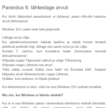
Kui ükski ülaltoodud parandustest ei töötanud, peate võib-olla kaaluma
arvuti lähtestamist.
Windows 10-s saate seda teha järgmiselt.
Lülitage arvuti välja.
Kui operatsioonisüsteem hakkab laadima ja näitab mustal ekraanil
pöörlevat punktide ringi, lülitage see uuesti sisse ja siis välja.
Korrake 2. sammu, kuni kuvatakse teade „Automaatse remondi
ettevalmistamine”.
Klõpsake nuppu Täpsemad valikud ja valige Tõrkeotsing.
Klõpsake nuppu Lähtesta see arvuti.
Võite valida suvandi 'Säilita minu failid' või 'Eemalda kõik'. Seejärel
klõpsake arvuti lähtestamiseks nuppu Lähtesta.
Oodake, kuni protsess on lõpule jõudnud.
Kui lähtestamine ei toimi, võite ka oma Windows OS-i puhtalt installida.
Mis siis, kui Windows ei käivitu edukalt?
Kui te ei saa Windowsi pärast värskenduse käivitamist edukalt käivitada,
võib teil silmitsi olla sinine surmaekraan, must tühi ekraan,