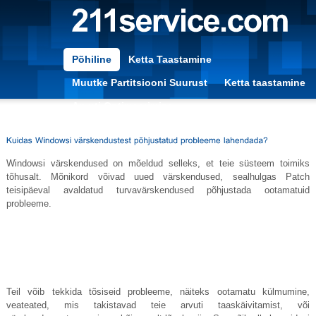
Põhiline
Ketta Taastamine
Muutke Partitsiooni Suurust
Ketta taastamine
Arvuti Optimeerimine
Windowsi värskendused on mõeldud selleks, et teie süsteem toimiks
tõhusalt. Mõnikord võivad uued värskendused, sealhulgas Patch
teisipäeval avaldatud turvavärskendused põhjustada ootamatuid
probleeme.
Teil võib tekkida tõsiseid probleeme, näiteks ootamatu külmumine,
veateated, mis takistavad teie arvuti taaskäivitamist, või