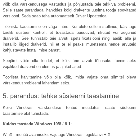
võib olla värskendusega vastuolus ja põhjustada teie tekkiva probleemi.
Selle saate parandada, hankides kõigi draiverite uusima tootja soovitatud
versiooni. Seda saab teha automaatselt Driver Updateriga.
Tööriista kasutamine on väga lihtne. Kui olete selle installinud, käivitage
täielik süsteemikontroll, et tuvastada puuduvad, rikutud või aegunud
draiverid. See tunnistab teie arvuti spetsifikatsiooni ning laadib alla ja
installib õiged draiverid, nii et te ei peaks muretsema nende arvuteid
kahjustavate installimise pärast.
Seejärel võite olla kindel, et kõik teie arvuti tõhusaks toimimiseks
vajalikud draiverid on olemas ja ajakohased.
Tööriista käivitamine võib olla kõik, mida vajate oma silmitsi oleva
värskendusprobleemi lahendamiseks.
Kõiki Windowsi värskenduse tehtud muudatusi saate süsteemi
taastamise abil tühistada.
Kuidas taastada Windows 10/8 / 8.1:
WinX-i menüü avamiseks vajutage Windowsi logoklahvi + X.