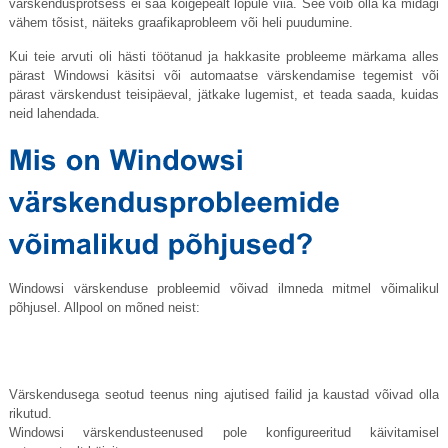
värskendusprotsess ei saa kõigepealt lõpule viia. See võib olla ka midagi
vähem tõsist, näiteks graafikaprobleem või heli puudumine.
Kui teie arvuti oli hästi töötanud ja hakkasite probleeme märkama alles
pärast Windowsi käsitsi või automaatse värskendamise tegemist või
pärast värskendust teisipäeval, jätkake lugemist, et teada saada, kuidas
neid lahendada.
Windowsi värskenduse probleemid võivad ilmneda mitmel võimalikul
põhjusel. Allpool on mõned neist:
Värskendusega seotud teenus ning ajutised failid ja kaustad võivad olla
rikutud.
Windowsi värskendusteenused pole konfigureeritud käivitamisel