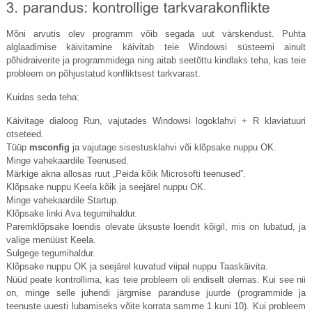
Mõni arvutis olev programm võib segada uut värskendust. Puhta
alglaadimise käivitamine käivitab teie Windowsi süsteemi ainult
põhidraiverite ja programmidega ning aitab seetõttu kindlaks teha, kas teie
probleem on põhjustatud konfliktsest tarkvarast.
Kuidas seda teha:
Käivitage dialoog Run, vajutades Windowsi logoklahvi + R klaviatuuri
otseteed.
Tüüp
msconfig
ja vajutage sisestusklahvi või klõpsake nuppu OK.
Minge vahekaardile Teenused.
Märkige akna allosas ruut „Peida kõik Microsofti teenused”.
Klõpsake nuppu Keela kõik ja seejärel nuppu OK.
Minge vahekaardile Startup.
Klõpsake linki Ava tegumihaldur.
Paremklõpsake loendis olevate üksuste loendit kõigil, mis on lubatud, ja
valige menüüst Keela.
Sulgege tegumihaldur.
Klõpsake nuppu OK ja seejärel kuvatud viipal nuppu Taaskäivita.
Nüüd peate kontrollima, kas teie probleem oli endiselt olemas. Kui see nii
on, minge selle juhendi järgmise paranduse juurde (programmide ja
teenuste uuesti lubamiseks võite korrata samme 1 kuni 10). Kui probleem