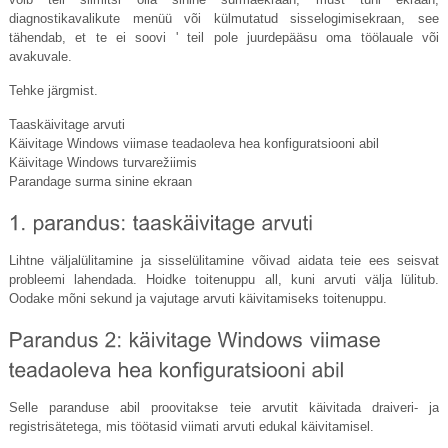
diagnostikavalikute menüü või külmutatud sisselogimisekraan, see
tähendab, et te ei soovi ' teil pole juurdepääsu oma töölauale või
avakuvale.
Tehke järgmist.
Taaskäivitage arvuti
Käivitage Windows viimase teadaoleva hea konfiguratsiooni abil
Käivitage Windows turvarežiimis
Parandage surma sinine ekraan
Lihtne väljalülitamine ja sisselülitamine võivad aidata teie ees seisvat
probleemi lahendada. Hoidke toitenuppu all, kuni arvuti välja lülitub.
Oodake mõni sekund ja vajutage arvuti käivitamiseks toitenuppu.
Selle paranduse abil proovitakse teie arvutit käivitada draiveri- ja
registrisätetega, mis töötasid viimati arvuti edukal käivitamisel.