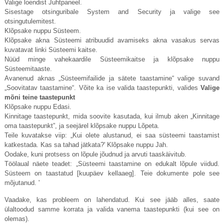
Valige loendist Juhtpaneel.
Sisestage otsinguribale System and Security ja valige see
otsingutulemitest.
Klõpsake nuppu Süsteem.
Klõpsake akna Süsteemi atribuudid avamiseks akna vasakus servas
kuvatavat linki Süsteemi kaitse.
Nüüd minge vahekaardile Süsteemikaitse ja klõpsake nuppu
Süsteemitaaste.
Avanenud aknas „Süsteemifailide ja sätete taastamine“ valige suvand
„Soovitatav taastamine“. Võite ka ise valida taastepunkti, valides
Valige
mõni teine ​​taastepunkt
Klõpsake nuppu Edasi.
Kinnitage taastepunkt, mida soovite kasutada, kui ilmub aken „Kinnitage
oma taastepunkt”, ja seejärel klõpsake nuppu Lõpeta.
Teile kuvatakse viip: „Kui olete alustanud, ei saa süsteemi taastamist
katkestada. Kas sa tahad jätkata?' Klõpsake nuppu Jah.
Oodake, kuni protsess on lõpule jõudnud ja arvuti taaskäivitub.
Töölaual näete teadet: „Süsteemi taastamine on edukalt lõpule viidud.
Süsteem on taastatud [kuupäev kellaaeg]. Teie dokumente pole see
mõjutanud. '
Vaadake, kas probleem on lahendatud. Kui see jääb alles, saate
ülaltoodud samme korrata ja valida vanema taastepunkti (kui see on
olemas).