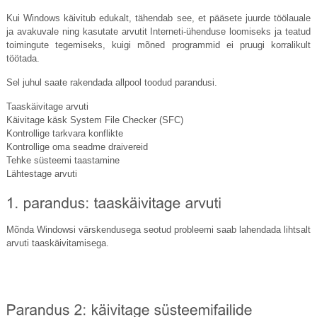
Kui Windows käivitub edukalt, tähendab see, et pääsete juurde töölauale
ja avakuvale ning kasutate arvutit Interneti-ühenduse loomiseks ja teatud
toimingute tegemiseks, kuigi mõned programmid ei pruugi korralikult
töötada.
Sel juhul saate rakendada allpool toodud parandusi.
Taaskäivitage arvuti
Käivitage käsk System File Checker (SFC)
Kontrollige tarkvara konflikte
Kontrollige oma seadme draivereid
Tehke süsteemi taastamine
Lähtestage arvuti
Mõnda Windowsi värskendusega seotud probleemi saab lahendada lihtsalt
arvuti taaskäivitamisega.