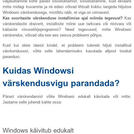
väljalülitamine kohe pärast sisselülitamist, sisselülitamine, kuid ekraanil
mitte midagi kuvamine ja nii edasi võivad lihtsalt kokku langeda hiljutise
Windowsi värskendusega, mistõttu näib, et viga on viimasest.
Kas sooritasite värskenduse installimise ajal mõnda tegevust?
Kas
värskendasite draiverit, installisite mõne uue tarkvara või riistvara või
käitasite viirusetõrjeprogrammi? Need tegevused, mitte Windowsi
värskendus, võivad olla teie ees seisva probleemi põhjus.
Kuid kui olete täiesti kindel, et probleem tuleneb hiljuti installitud
värskendusest, võite selle lahendamiseks kasutada allpool toodud
parandusi.
Pärast värskendamist võite Windowsi edukalt käivitada või mitte.
Jaotame selle juhendi kahte ossa: