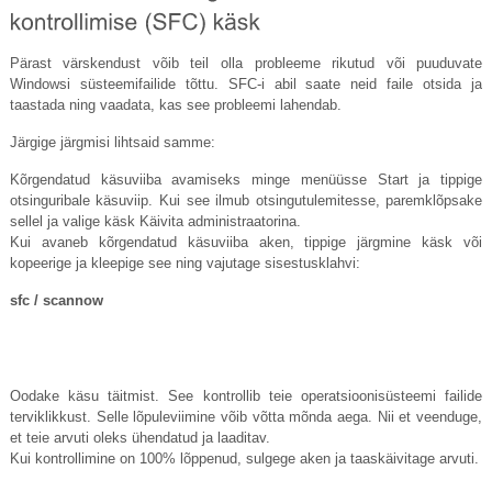
Pärast värskendust võib teil olla probleeme rikutud või puuduvate
Windowsi süsteemifailide tõttu. SFC-i abil saate neid faile otsida ja
taastada ning vaadata, kas see probleemi lahendab.
Järgige järgmisi lihtsaid samme:
Kõrgendatud käsuviiba avamiseks minge menüüsse Start ja tippige
otsinguribale käsuviip. Kui see ilmub otsingutulemitesse, paremklõpsake
sellel ja valige käsk Käivita administraatorina.
Kui avaneb kõrgendatud käsuviiba aken, tippige järgmine käsk või
kopeerige ja kleepige see ning vajutage sisestusklahvi:
sfc / scannow
Oodake käsu täitmist. See kontrollib teie operatsioonisüsteemi failide
terviklikkust. Selle lõpuleviimine võib võtta mõnda aega. Nii et veenduge,
et teie arvuti oleks ühendatud ja laaditav.
Kui kontrollimine on 100% lõppenud, sulgege aken ja taaskäivitage arvuti.