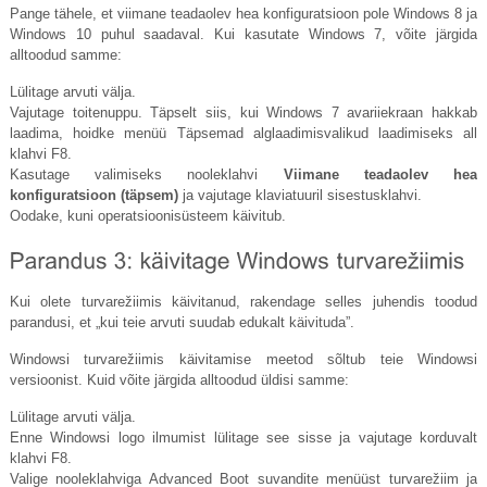
Pange tähele, et viimane teadaolev hea konfiguratsioon pole Windows 8 ja
Windows 10 puhul saadaval. Kui kasutate Windows 7, võite järgida
alltoodud samme:
Lülitage arvuti välja.
Vajutage toitenuppu. Täpselt siis, kui Windows 7 avariiekraan hakkab
laadima, hoidke menüü Täpsemad alglaadimisvalikud laadimiseks all
klahvi F8.
Kasutage valimiseks nooleklahvi
Viimane teadaolev hea
konfiguratsioon (täpsem)
ja vajutage klaviatuuril sisestusklahvi.
Oodake, kuni operatsioonisüsteem käivitub.
Kui olete turvarežiimis käivitanud, rakendage selles juhendis toodud
parandusi, et „kui teie arvuti suudab edukalt käivituda”.
Windowsi turvarežiimis käivitamise meetod sõltub teie Windowsi
versioonist. Kuid võite järgida alltoodud üldisi samme:
Lülitage arvuti välja.
Enne Windowsi logo ilmumist lülitage see sisse ja vajutage korduvalt
klahvi F8.
Valige nooleklahviga Advanced Boot suvandite menüüst turvarežiim ja