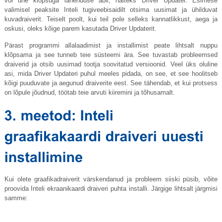
või ühe klõpsuga lahenduse abil, näiteks Driver Updater. Esimese
valimisel peaksite Inteli tugiveebisaidilt otsima uusimat ja ühilduvat
kuvadraiverit. Teiselt poolt, kui teil pole selleks kannatlikkust, aega ja
oskusi, oleks kõige parem kasutada Driver Updaterit.
Pärast programmi allalaadimist ja installimist peate lihtsalt nuppu
klõpsama ja see tunneb teie süsteemi ära. See tuvastab probleemsed
draiverid ja otsib uusimad tootja soovitatud versioonid. Veel üks oluline
asi, mida Driver Updateri puhul meeles pidada, on see, et see hoolitseb
kõigi puuduvate ja aegunud draiverite eest. See tähendab, et kui protsess
on lõpule jõudnud, töötab teie arvuti kiiremini ja tõhusamalt.
Kui olete graafikadraiverit värskendanud ja probleem siiski püsib, võite
proovida Inteli ekraanikaardi draiveri puhta installi. Järgige lihtsalt järgmisi
samme: