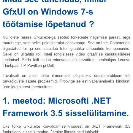
Kui olete mures
Gfxui.exe-ga
seotud tõrketeate nägemise pärast, ärge
muretsege, sest sellel pole pistmist pahavaraga. See on Intel Corporationi
õigustatud fail ja see sisaldub Inteli graafika atribuutide komponendis.
Sellel on ülitähtis roll Inteli rongisisese video graafilise kasutajaliidese
juhtimisel. Seda faili leidub erinevates sülearvutites, sealhulgas Lenovo
Thinkpad, HP Pavillion ja Dell.
Tavaliselt on selle tõrke ilmnemisel põhjuseks draiveriprobleem või
turvaõiguste sätete probleemid. Proovige sellest vabanemiseks kindlasti
ühte järgmistest meetoditest.
Üks tõrke
Gfxui.exe
kõrvaldamise viisidest on .NET Framework 3.5
funktsiooni sisselülitamine. Järgige lihtsalt neid juhiseid: