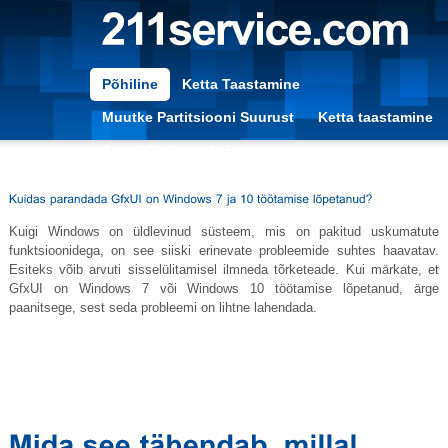
Põhiline
Ketta Taastamine
Muutke Partitsiooni Suurust
Ketta taastamine
Arvuti Optimeerimine
Kuigi Windows on üldlevinud süsteem, mis on pakitud uskumatute
funktsioonidega, on see siiski erinevate probleemide suhtes haavatav.
Esiteks võib arvuti sisselülitamisel ilmneda tõrketeade. Kui märkate, et
GfxUI on Windows 7 või Windows 10 töötamise lõpetanud, ärge
paanitsege, sest seda probleemi on lihtne lahendada.