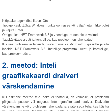
Klõpsake tegumiribal ikooni Otsi.
Tippige käsk „Lülita Windowsi funktsioon sisse või välja” (jutumärke pole)
ja vajuta Enter.
Otsige üles .NET Framework 3.5 ja veenduge, et see oleks valitud.
Taaskäivitage arvuti ja kontrollige, kas probleem on lahendatud.
Kui see probleemi ei lahenda, võite minna ka Microsofti tugisaidile ja alla
laadida .NET Framework 3.5. Installige programm uuesti ja kontrollige,
kas probleem püsib.
Kui esimene meetod teie jaoks ei töötanud, on võimalik, et probleemi
põhjustab puuduv või aegunud Inteli graafikakaardi draiver. Draiverite
värskendamine võib probleemi lahendada ja saate seda teha kas käsitsi