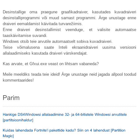
Desinstallige oma praegune graafikadraiver, kasutades kuvadraiveri
desinstalliprogrammi või muud sarnast programmi. Ärge unustage enne
draiveri eemaldamist käivitada turvarežiimis.
Enne draiveri desinstallimist veenduge, et valisite automaatse
taaskäivitamise suvandi.
Windows otsib teie arvutile automaatselt sobiva kuvadraiveri.
Teise võimalusena saate Inteli ekraanidraiveri uusima versiooni
allalaadimiseks kasutada draiveri värskendajat.
Kas arvate, et
Gfxui.exe
veast on lihtsam vabaneda?
Meile meeldiks teada teie ideid! Ärge unustage neid jagada allpool toodud
kommentaarides!