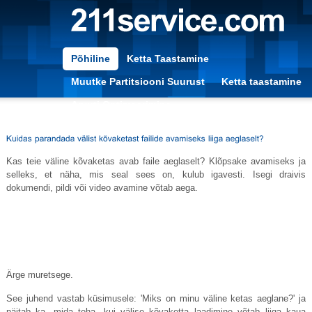
Põhiline
Ketta Taastamine
Muutke Partitsiooni Suurust
Ketta taastamine
Arvuti Optimeerimine
Kas teie väline kõvaketas avab faile aeglaselt? Klõpsake avamiseks ja
selleks, et näha, mis seal sees on, kulub igavesti. Isegi draivis
dokumendi, pildi või video avamine võtab aega.
Ärge muretsege.
See juhend vastab küsimusele: 'Miks on minu väline ketas aeglane?' ja
näitab ka, mida teha, kui välise kõvaketta laadimine võtab liiga kaua