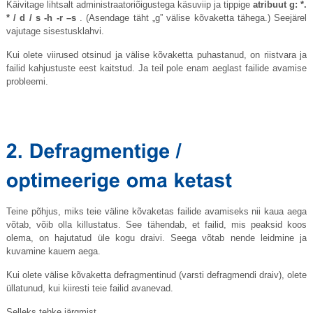
Käivitage lihtsalt administraatoriõigustega käsuviip ja tippige
atribuut g: *.
* / d / s -h -r –s
. (Asendage täht „g” välise kõvaketta tähega.) Seejärel
vajutage sisestusklahvi.
Kui olete viirused otsinud ja välise kõvaketta puhastanud, on riistvara ja
failid kahjustuste eest kaitstud. Ja teil pole enam aeglast failide avamise
probleemi.
Teine põhjus, miks teie väline kõvaketas failide avamiseks nii kaua aega
võtab, võib olla killustatus. See tähendab, et failid, mis peaksid koos
olema, on hajutatud üle kogu draivi. Seega võtab nende leidmine ja
kuvamine kauem aega.
Kui olete välise kõvaketta defragmentinud (varsti defragmendi draiv), olete
üllatunud, kui kiiresti teie failid avanevad.
Selleks tehke järgmist.