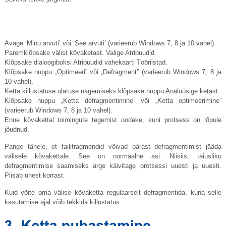
Avage ‘Minu arvuti’ või ‘See arvuti’ (varieerub Windows 7, 8 ja 10 vahel).
Paremklõpsake välist kõvaketast. Valige Atribuudid.
Klõpsake dialoogiboksi Atribuudid vahekaarti Tööriistad.
Klõpsake nuppu „Optimeeri” või „Defragment” (varieerub Windows 7, 8 ja
10 vahel).
Ketta killustatuse ulatuse nägemiseks klõpsake nuppu Analüüsige ketast.
Klõpsake nuppu „Ketta defragmentimine” või „Ketta optimeerimine”
(varieerub Windows 7, 8 ja 10 vahel).
Enne kõvakettal toimingute tegemist oodake, kuni protsess on lõpule
jõudnud.
Pange tähele, et failifragmendid võivad pärast defragmentimist jääda
välisele kõvakettale. See on normaalne asi. Niisiis, täiusliku
defragmentimise saamiseks ärge käivitage protsessi uuesti ja uuesti.
Piisab ühest korrast.
Kuid võite oma välise kõvaketta regulaarselt defragmentida, kuna selle
kasutamise ajal võib tekkida killustatus.