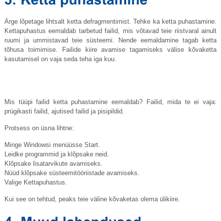
Ärge lõpetage lihtsalt ketta defragmentimist. Tehke ka ketta puhastamine.
Kettapuhastus eemaldab tarbetud failid, mis võtavad teie riistvaral ainult
ruumi ja ummistavad teie süsteemi. Nende eemaldamine tagab ketta
tõhusa toimimise. Failide kiire avamise tagamiseks välise kõvaketta
kasutamisel on vaja seda teha iga kuu.
Mis tüüpi failid ketta puhastamine eemaldab? Failid, mida te ei vaja:
prügikasti failid, ajutised failid ja pisipildid.
Protsess on üsna lihtne:
Minge Windowsi menüüsse Start.
Leidke programmid ja klõpsake neid.
Klõpsake lisatarvikute avamiseks.
Nüüd klõpsake süsteemitööriistade avamiseks.
Valige Kettapuhastus.
Kui see on tehtud, peaks teie väline kõvaketas olema ülikiire.