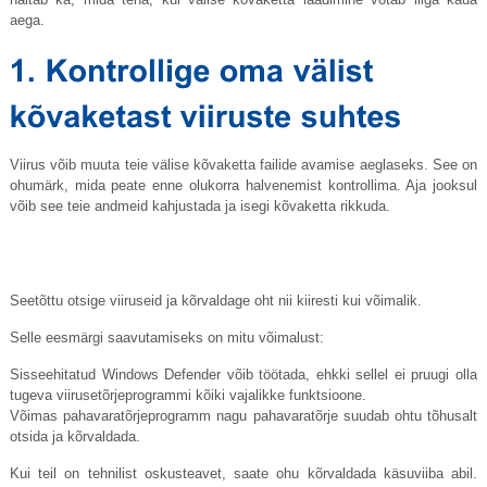
aega.
Viirus võib muuta teie välise kõvaketta failide avamise aeglaseks. See on
ohumärk, mida peate enne olukorra halvenemist kontrollima. Aja jooksul
võib see teie andmeid kahjustada ja isegi kõvaketta rikkuda.
Seetõttu otsige viiruseid ja kõrvaldage oht nii kiiresti kui võimalik.
Selle eesmärgi saavutamiseks on mitu võimalust:
Sisseehitatud Windows Defender võib töötada, ehkki sellel ei pruugi olla
tugeva viirusetõrjeprogrammi kõiki vajalikke funktsioone.
Võimas pahavaratõrjeprogramm nagu pahavaratõrje suudab ohtu tõhusalt
otsida ja kõrvaldada.
Kui teil on tehnilist oskusteavet, saate ohu kõrvaldada käsuviiba abil.