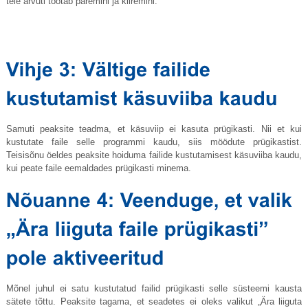
teie arvuti töötab paremini ja kiiremini.
Samuti peaksite teadma, et käsuviip ei kasuta prügikasti. Nii et kui
kustutate faile selle programmi kaudu, siis möödute prügikastist.
Teisisõnu öeldes peaksite hoiduma failide kustutamisest käsuviiba kaudu,
kui peate faile eemaldades prügikasti minema.
Mõnel juhul ei satu kustutatud failid prügikasti selle süsteemi kausta
sätete tõttu. Peaksite tagama, et seadetes ei oleks valikut „Ära liiguta