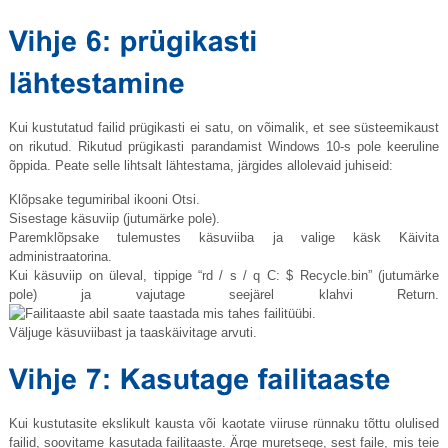
Kui kustutatud failid prügikasti ei satu, on võimalik, et see süsteemikaust
on rikutud. Rikutud prügikasti parandamist Windows 10-s pole keeruline
õppida. Peate selle lihtsalt lähtestama, järgides allolevaid juhiseid:
Klõpsake tegumiribal ikooni Otsi.
Sisestage käsuviip (jutumärke pole).
Paremklõpsake tulemustes käsuviiba ja valige käsk Käivita
administraatorina.
Kui käsuviip on üleval, tippige “rd / s / q C: $
Recycle.bin
” (jutumärke
pole) ja vajutage seejärel klahvi Return.
Väljuge käsuviibast ja taaskäivitage arvuti.
Kui kustutasite ekslikult kausta või kaotate viiruse rünnaku tõttu olulised
failid, soovitame kasutada failitaaste. Ärge muretsege, sest faile, mis teie