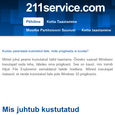
Põhiline
Ketta Taastamine
Muutke Partitsiooni Suurust
Ketta taastamine
Arvuti Optimeerimine
Mõnel juhul peame kustutatud failid taastama. Õnneks saavad Windowsi
kasutajad seda teha, läbides oma prügikasti. See on kaust, mis toimib
hiljuti File Explorerist eemaldatud failide hoidlana. Mõned kasutajad
teatasid, et nende kustutatud faile pole Windows 10 prügikastis.