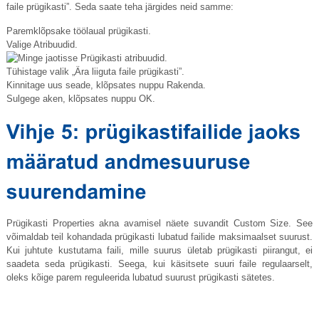
faile prügikasti”. Seda saate teha järgides neid samme:
Paremklõpsake töölaual prügikasti.
Valige Atribuudid.
Tühistage valik „Ära liiguta faile prügikasti”.
Kinnitage uus seade, klõpsates nuppu Rakenda.
Sulgege aken, klõpsates nuppu OK.
Prügikasti Properties akna avamisel näete suvandit Custom Size. See
võimaldab teil kohandada prügikasti lubatud failide maksimaalset suurust.
Kui juhtute kustutama faili, mille suurus ületab prügikasti piirangut, ei
saadeta seda prügikasti. Seega, kui käsitsete suuri faile regulaarselt,
oleks kõige parem reguleerida lubatud suurust prügikasti sätetes.