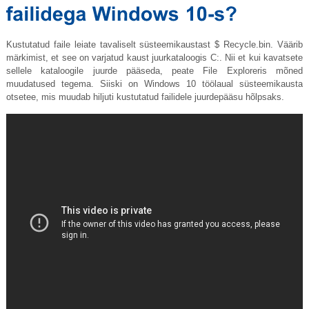
Kustutatud faile leiate tavaliselt süsteemikaustast $
Recycle.bin
. Väärib
märkimist, et see on varjatud kaust juurkataloogis C:. Nii et kui kavatsete
sellele kataloogile juurde pääseda, peate File Exploreris mõned
muudatused tegema. Siiski on Windows 10 töölaual süsteemikausta
otsetee, mis muudab hiljuti kustutatud failidele juurdepääsu hõlpsaks.