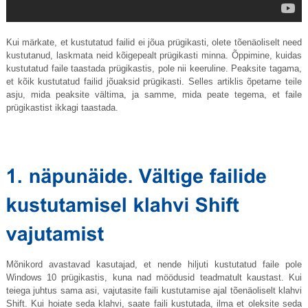
Kui märkate, et kustutatud failid ei jõua prügikasti, olete tõenäoliselt need
kustutanud, laskmata neid kõigepealt prügikasti minna. Õppimine, kuidas
kustutatud faile taastada prügikastis, pole nii keeruline. Peaksite tagama,
et kõik kustutatud failid jõuaksid prügikasti. Selles artiklis õpetame teile
asju, mida peaksite vältima, ja samme, mida peate tegema, et faile
prügikastist ikkagi taastada.
Mõnikord avastavad kasutajad, et nende hiljuti kustutatud faile pole
Windows 10 prügikastis, kuna nad möödusid teadmatult kaustast. Kui
teiega juhtus sama asi, vajutasite faili kustutamise ajal tõenäoliselt klahvi
Shift. Kui hoiate seda klahvi, saate faili kustutada, ilma et oleksite seda