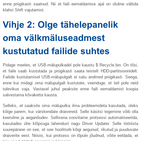
enne prügikasti saatnud. Nii et faili eemaldamise ajal on oluline vältida
klahvi Shift vajutamist.
Pidage meeles, et USB-mälupulkadel pole kaustu $
Recycle.bin
. On tõsi,
et faile saab kustutada ja prügikasti saata teistelt HDD-partitsioonidelt.
Failide kustutamisel USB-mälupulgalt ei satu andmed prügikasti. Seega,
enne kui midagi oma mälupulgalt kustutate, veenduge, et teil pole neid
tulevikus vaja. Vastasel juhul peaksite enne faili eemaldamist koopia
salvestama kõvaketta kausta.
Selleks, et saaksite oma mälupulka ilma probleemideta kasutada, oleks
kõige parem, kui värskendate draivereid. Selle käsitsi tegemine võib olla
keeruline ja aeganõudev. Sellisena soovitame protsessi automatiseerida,
kasutades ühe klõpsuga lahendust nagu Driver Updater. Selle tööriista
suurepärane on see, et see hoolitseb kõigi aegunud, rikutud ja puuduvate
draiverite eest. Niisiis, kui protsess on lõpule jõudnud, võite eeldada, et