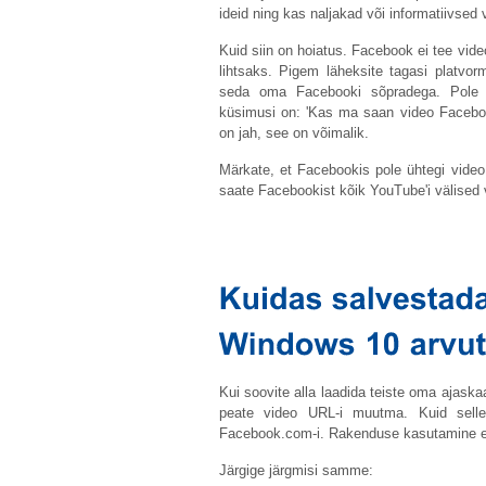
ideid ning kas naljakad või informatiivsed 
Kuid siin on hoiatus. Facebook ei tee vid
lihtsaks. Pigem läheksite tagasi platvor
seda oma Facebooki sõpradega. Pole i
küsimusi on: 'Kas ma saan video Faceboo
on jah, see on võimalik.
Märkate, et Facebookis pole ühtegi video 
saate Facebookist kõik YouTube'i välised v
Kui soovite alla laadida teiste oma ajask
peate video URL-i muutma. Kuid selle
Facebook.com-i
. Rakenduse kasutamine ei
Järgige järgmisi samme: