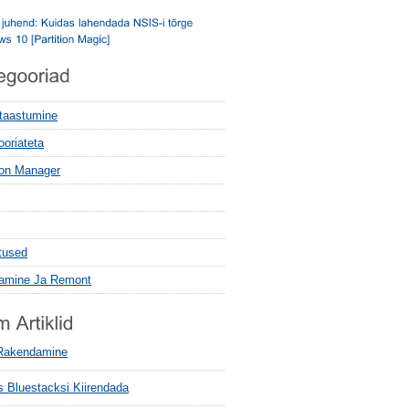
 taastumine
ooriateta
tion Manager
tused
tamine Ja Remont
rakendamine
s Bluestacksi Kiirendada