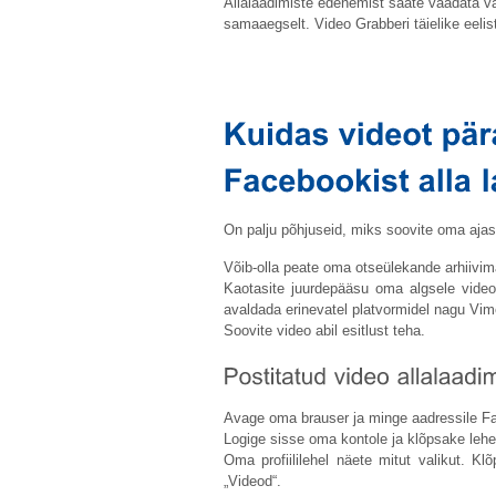
Allalaadimiste edenemist saate vaadata vah
samaaegselt. Video Grabberi täielike eelis
On palju põhjuseid, miks soovite oma ajask
Võib-olla peate oma otseülekande arhiivima
Kaotasite juurdepääsu oma algsele videol
avaldada erinevatel platvormidel nagu Vi
Soovite video abil esitlust teha.
Avage oma brauser ja minge aadressile
F
Logige sisse oma kontole ja klõpsake lehe ü
Oma profiililehel näete mitut valikut. K
„Videod“.