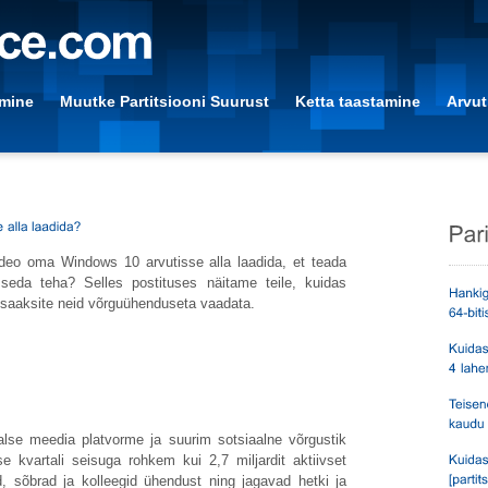
amine
Muutke Partitsiooni Suurust
Ketta taastamine
Arvut
deo oma Windows 10 arvutisse alla laadida, et teada
 seda teha? Selles postituses näitame teile, kuidas
t saaksite neid võrguühenduseta vaadata.
lse meedia platvorme ja suurim sotsiaalne võrgustik
 kvartali seisuga rohkem kui 2,7 miljardit aktiivset
, sõbrad ja kolleegid ühendust ning jagavad hetki ja