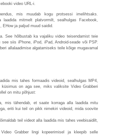
acebooki video URL-i.
hendus, mis muudab kogu protsessi imelihtsaks.
la laadida mitmelt platvormilt, sealhulgas Facebook,
, EHow ja paljud muud saidid.
ija. See hõlbustab ka vajaliku video teisendamist teie
see siis iPhone, iPod, iPad, Android-seade või PSP.
beri allalaadimise algatamiseks teile kõige mugavamal
aadida mis tahes formaadis videoid, sealhulgas MP4,
 küsimus on aga see, miks valiksite Video Grabberi
llel on mitu põhjust:
a, mis tähendab, et saate korraga alla laadida mitu
a, eriti kui teil on pikk nimekiri videoid, mida soovite
imaldab teil videot alla laadida mis tahes veebisaidilt,
Video Grabber lingi kopeerimisel ja kleepib selle