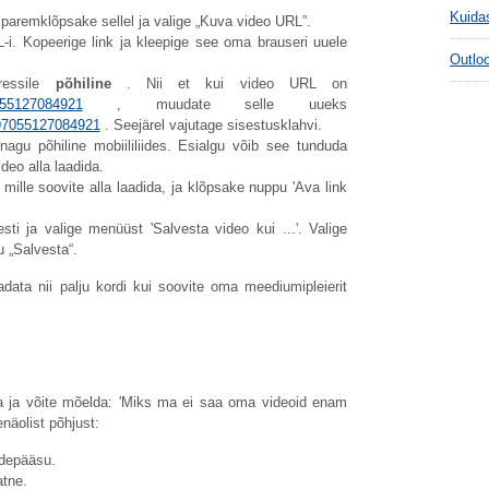
Kuida
a, paremklõpsake sellel ja valige „Kuva video URL”.
-i. Kopeerige link ja kleepige see oma brauseri uuele
Outlo
ressile
põhiline
. Nii et kui video URL on
055127084921
, muudate selle uueks
997055127084921
. Seejärel vajutage sisestusklahvi.
agu põhiline mobiililiides. Esialgu võib see tunduda
deo alla laadida.
lle soovite alla laadida, ja klõpsake nuppu 'Ava link
ti ja valige menüüst 'Salvesta video kui ...'. Valige
 „Salvesta“.
ata nii palju kordi kui soovite oma meediumipleierit
ada ja võite mõelda: 'Miks ma ei saa oma videoid enam
näolist põhjust:
rdepääsu.
atne.