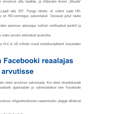
te arvutisse alla laadida, ja klõpsake ikooni „Muuda“
 „Laadi alla SD“. Pange tähele, et videot saab HD-
see on HD-vormingus salvestatud. Vastasel juhul näete
deo paremas alanurgas kolmel vertikaalsel punktil ja
a video arvutis eelistatud asukohta.
eda VLC-d või mõnda muud meediumipleierit kasutades
ate need arvutisse salvestada. Kui olete otseülekande
maatselt ajaskaalale ja salvestatakse teie Facebooki
vutisse võrguühenduseta vaatamiseks järgige allolevat