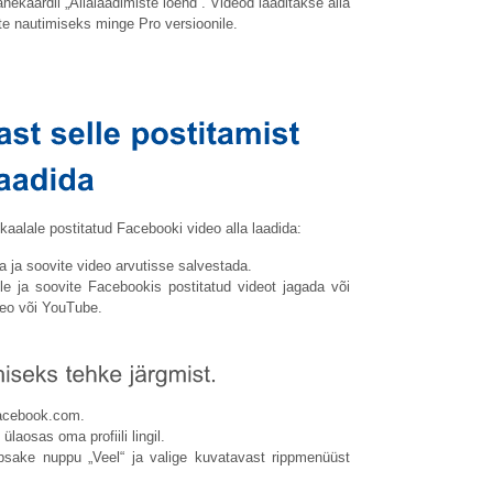
ekaardil „Allalaadimiste loend”. Videod laaditakse alla
te nautimiseks minge Pro versioonile.
aalale postitatud Facebooki video alla laadida:
 ja soovite video arvutisse salvestada.
e ja soovite Facebookis postitatud videot jagada või
meo või YouTube.
acebook.com
.
laosas oma profiili lingil.
lõpsake nuppu „Veel“ ja valige kuvatavast rippmenüüst