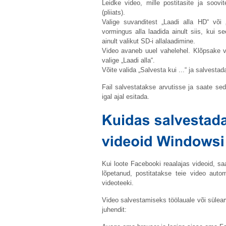
Leidke video, mille postitasite ja soovi
(pliiats).
Valige suvanditest „Laadi alla HD“ või
vormingus alla laadida ainult siis, kui 
ainult valikut SD-i allalaadimine.
Video avaneb uuel vahelehel. Klõpsake vi
valige „Laadi alla“.
Võite valida „Salvesta kui ...“ ja salvestad
Fail salvestatakse arvutisse ja saate s
igal ajal esitada.
Kui loote Facebooki reaalajas videoid, sa
lõpetanud, postitatakse teie video auto
videoteeki.
Video salvestamiseks töölauale või sülear
juhendit: