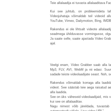
Teie allalaadija ei tuvasta allalaaditava F
Kui see juhtub, on probleemideta la
Videojuhataja võimaldab teil videoid al
YouTube, Vimeo, Dailymotion, Bing, IMDB
Rakendus ei ole lihtsalt videote allalaad
seadmega ühilduvasse vormingusse, olgu 
Ja saate selle, saate ajastada Video Grab
ajal.
Veelgi enam, Video Grabber saab alla l
Mp3, FLV, AVI, WebM ja nii edasi. Suur
sadade teiste videolaadijate seast. Noh, se
Rakendus võimaldab korraga alla laadid
videot. See säästab teie aega raisatud aeg
alla laadida.
See on üks väheseid videolaadijaid, mis võ
kui see on allalaaditav.
Nagu nimest võib järeldada, tuvastab 
automaatselt väljale „Lisa video URL”.