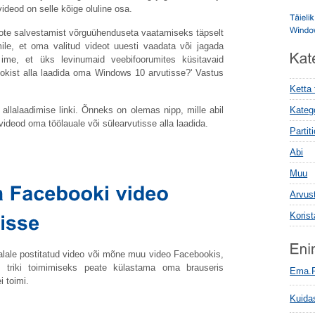
videod on selle kõige oluline osa.
eote salvestamist võrguühenduseta vaatamiseks täpselt
mile, et oma valitud videot uuesti vaadata või jagada
me, et üks levinumaid veebifoorumites küsitavaid
kist alla laadida oma Windows 10 arvutisse?' Vastus
Ketta
allalaadimise linki. Õnneks on olemas nipp, mille abil
Kateg
ideod oma töölauale või sülearvutisse alla laadida.
Parti
Abi
Muu
Arvus
Koris
aalale postitatud video või mõne muu video Facebookis,
 triki toimimiseks peate külastama oma brauseris
Ema.
 toimi.
Kuida