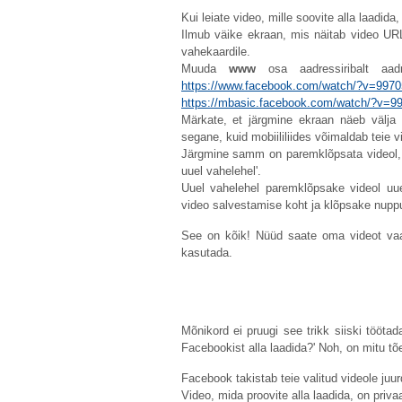
Kui leiate video, mille soovite alla laadid
Ilmub väike ekraan, mis näitab video URL
vahekaardile.
Muuda
www
osa aadressiribalt aad
https://www.facebook.com/watch/?v=997
https://mbasic.facebook.com/watch/?v=
Märkate, et järgmine ekraan näeb välja n
segane, kuid mobiililiides võimaldab teie vi
Järgmine samm on paremklõpsata videol, mi
uuel vahelehel'.
Uuel vahelehel paremklõpsake videol uues
video salvestamise koht ja klõpsake nuppu
See on kõik! Nüüd saate oma videot vaad
kasutada.
Mõnikord ei pruugi see trikk siiski tööt
Facebookist alla laadida?' Noh, on mitu tõe
Facebook takistab teie valitud videole juu
Video, mida proovite alla laadida, on priva