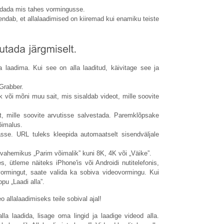
ndada mis tahes vormingusse.
ähendab, et allalaadimised on kiiremad kui enamiku teiste
a laadima. Kui see on alla laaditud, käivitage see ja
 Grabber.
või mõni muu sait, mis sisaldab videot, mille soovite
t, mille soovite arvutisse salvestada. Paremklõpsake
õimalus.
se. URL tuleks kleepida automaatselt sisendväljale
 vahemikus „Parim võimalik” kuni 8K, 4K või „Väike”.
ütleme näiteks iPhone'is või Androidi nutitelefonis,
 vormingut, saate valida ka sobiva videovormingu. Kui
pu „Laadi alla”.
 allalaadimiseks teile sobival ajal!
alla laadida, lisage oma lingid ja laadige videod alla.