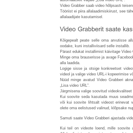
Video Grabber saab video hõlpsasti teise
Tööriist ei piira allalaadimiskiirust, see t
allalaadijate kasutamisel.
Kõigepealt peate selle oma arvutisse all
oodake, kuni installiviisard selle installib.
Pärast edukat installimist käivitage Video
Minge oma brauserisse ja avage Facebook 
alla laadida.
Logige sisse ja otsige konkreetset video
videol ja valige video URL-i kopeerimise v
Nüüd minge avatud Video Grabberi aknas
„Lisa video URL”.
Järgmisena valige soovitud videokvaliteet
Kui soovite seda kasutada muus seadmes, 
või kui soovite lihtsalt videost erinevat
olete oma eelistused valinud, klõpsake nup
Samuti saate Video Grabberi ajastada video
Kui teil on videote loend, mille soovite 