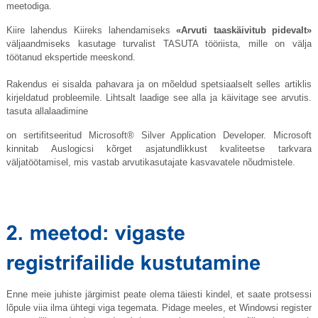
meetodiga.
Kiire lahendus Kiireks lahendamiseks
«Arvuti taaskäivitub pidevalt»
väljaandmiseks kasutage turvalist TASUTA tööriista, mille on välja
töötanud ekspertide meeskond.
Rakendus ei sisalda pahavara ja on mõeldud spetsiaalselt selles artiklis
kirjeldatud probleemile. Lihtsalt laadige see alla ja käivitage see arvutis.
tasuta allalaadimine
on sertifitseeritud Microsoft® Silver Application Developer. Microsoft
kinnitab Auslogicsi kõrget asjatundlikkust kvaliteetse tarkvara
väljatöötamisel, mis vastab arvutikasutajate kasvavatele nõudmistele.
Enne meie juhiste järgimist peate olema täiesti kindel, et saate protsessi
lõpule viia ilma ühtegi viga tegemata. Pidage meeles, et Windowsi register