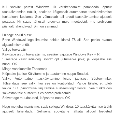
Kui soovite pärast Windows 10 värskendamist parandada lõputut
taaskäivitamise tsüklit, peaksite kõigepealt automaatse taaskäivitamise
funktsiooni keelama. See võimaldab teil arvuti taaskäivitamise ajutiselt
peatada. Nii saate tõhusalt proovida muid meetodeid, mis probleemi
püsivalt lahendavad. Siin on sammud:
Lülitage arvuti sisse.
Enne Windowsi logo ilmumist hoidke klahvi F8 all. See peaks avama
alglaadimismenüü.
Valige turvarežiim.
Käivitage arvuti turvarežiimis, seejärel vajutage Windows Key + R.
Sisestage käivitusdialoogi
sysdm.cpl
(jutumärke pole) ja klõpsake siis
nuppu OK.
Minge vahekaardile Täpsemalt.
Klõpsake jaotise Käivitamine ja taastamine nuppu Seaded.
Valiku Automaatne taaskäivitamine leiate jaotisest Süsteemirike.
Tühjendage see valik, kui see on kontrollitud. Pange tähele, et tuleb
valida ruut „Sündmuse kirjutamine süsteemilogi“ kõrval. See funktsioon
salvestab teie süsteemis esinevad probleemid.
Salvestage muudatused, klõpsates nuppu OK.
Nagu me juba mainisime, saab sellega Windows 10 taaskäivitamise tsükli
ajutiselt lahendada. Sellisena soovitame jätkata allpool loetletud