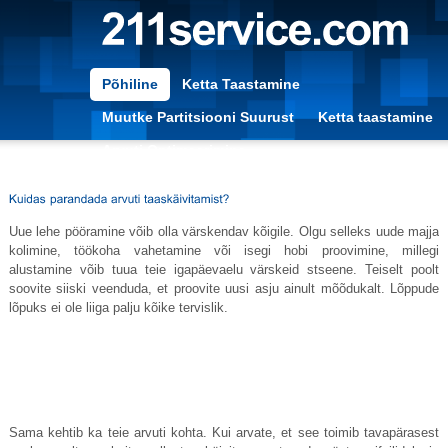
Põhiline
Ketta Taastamine
Muutke Partitsiooni Suurust
Ketta taastamine
Arvuti Optimeerimine
Uue lehe pööramine võib olla värskendav kõigile. Olgu selleks uude majja
kolimine, töökoha vahetamine või isegi hobi proovimine, millegi
alustamine võib tuua teie igapäevaelu värskeid stseene. Teiselt poolt
soovite siiski veenduda, et proovite uusi asju ainult mõõdukalt. Lõppude
lõpuks ei ole liiga palju kõike tervislik.
Sama kehtib ka teie arvuti kohta. Kui arvate, et see toimib tavapärasest