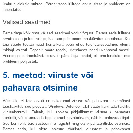
ümbrus oleksid puhtad. Pärast seda lülitage arvuti sisse ja probleem on
lahendatud.
Eemaldage kõik oma välised seadmed vooluvõrgust. Pärast seda lülitage
arvuti sisse ja kontrollige, kas see pole enam taaskäivitamise silmus. Kui
teie seade töötab nüüd korralikult, peab ühes teie välisseadmes olema
midagi valesti. Täpselt saate teada, ühendades need ükshaaval tagasi.
Veenduge, et taaskäivitate arvuti pärast iga seadet, et teha kindlaks, mis
probleemi põhjustab.
Võimalik, et teie arvuti on nakatunud viiruse või pahavara - seepärast
taaskäivitub see pidevalt. Windows Defenderi abil saate käivitada täieliku
viirusekontrolli. Teisalt, kui soovite põhjalikumat viiruse / pahavara
kontrolli, võite kasutada tipptasemel turvatarkvara, näiteks pahavaratõrjet.
See kontrollib teie süsteemi ja registrit ning otsib pahatahtlikke esemeid.
Pärast seda, kui olete lasknud tööriistal viirustest ja pahavarast