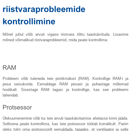
Mõnel juhul võib arvuti vigase riistvara tõttu taaskäivituda. Lisasime
mõned võimalikud riistvaraprobleemid, mida peate kontrollima:
Probleem võib tuleneda teie pistikmälust (RAM). Kontrollige RAM-i ja
pesa seisukorda. Eemaldage RAM pesast ja puhastage mõlemad
hoolikalt. Sisestage RAM tagasi ja kontrollige, kas see probleemi
lahendab.
Ülekuumenemine võib ka teie arvuti taaskäivitamise ahelasse kinni jääda.
Sellisena peate kontrollima, kas teie protsessor töötab korralikult. Parim
oleks tolm oma protsessorilt eemaldada, tagades, et ventilaator ja selle