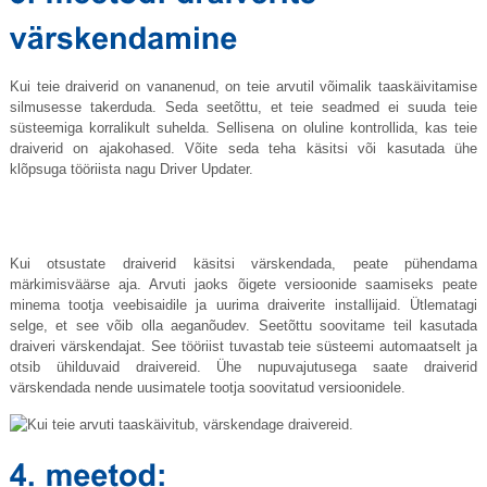
Kui teie draiverid on vananenud, on teie arvutil võimalik taaskäivitamise
silmusesse takerduda. Seda seetõttu, et teie seadmed ei suuda teie
süsteemiga korralikult suhelda. Sellisena on oluline kontrollida, kas teie
draiverid on ajakohased. Võite seda teha käsitsi või kasutada ühe
klõpsuga tööriista nagu Driver Updater.
Kui otsustate draiverid käsitsi värskendada, peate pühendama
märkimisväärse aja. Arvuti jaoks õigete versioonide saamiseks peate
minema tootja veebisaidile ja uurima draiverite installijaid. Ütlematagi
selge, et see võib olla aeganõudev. Seetõttu soovitame teil kasutada
draiveri värskendajat. See tööriist tuvastab teie süsteemi automaatselt ja
otsib ühilduvaid draivereid. Ühe nupuvajutusega saate draiverid
värskendada nende uusimatele tootja soovitatud versioonidele.