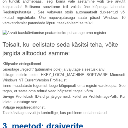
on tundlik andmebaas. Isegi koma vale asetamine võib teie arvutit
kahjustada! Sellisena soovitame teil valida ühe klõpsuga lahendus
Registripuhastaja . See vabavara otsib automaatselt dubleeritud või
rikutud registrifaile. Ühe nupuvajutusega saate pärast Windows 10
värskendamist parandada lõputu taaskäivitamise tsükli.
Klõpsake otsinguikooni.
Sisestage „regedit” (jutumärke pole) ja vajutage sisestusklahvi.
Liikuge sellele teele: HKEY_LOCAL_MACHINE SOFTWARE Microsoft
Windows NT CurrentVersion ProfileList
Enne muudatuste tegemist looge kõigepealt oma registri varukoopia. See
tagab, et saate oma tehtud vead hõlpsasti tagasi võtta.
Sirvige ProfileListi ID-sid ja jälgige neid, kellel on ProfileImagePath. Kui
leiate, kustutage see.
Väljuge registriredaktorist.
Taaskäivitage arvuti ja kontrollige, kas probleem on lahendatud.