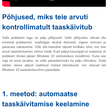
Selle probleemi taga on palju põhjuseid. Selle põhjuseks võivad olla
erinevad probleemid, sealhulgas rikutud draiverid, vigane riistvara ja
pahavara nakatumine. Võib olla keeruline täpselt kindlaks teha, mis teie
arvuti taaskäivitamise silmus hoiab. Kuid paljud kasutajad on teatanud, et
probleem ilmnes pärast Windows 10 värskenduse installimist. Kuna see
viga on üsna tavaline, on selle parandamiseks ka palju võimalusi. Seda
öeldes oleme allpool loetlenud mõned lahendused, mis aitavad teil
Windows 10 taaskäivitussilmu parandada.