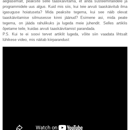
aeglasemalt, peaksite selle taaskäivitama, et anda süsteemifailidele ja
programmidele uus algus. Kuid mis siis, kui teie arvuti taaskäivitub ilma
igasuguse hoiatuseta? Mida peaksite tegema, kui see näib olevat
taaskäivitamise silmusesse kinni jäänud? Esimene asi, mida peate
tegema, on jääda rahulikuks ja lugeda meie juhendit. Selles artiklis
õpetame teile, kuidas arvuti taaskäivitamist parandada.
P.S. Kui te ei soovi tervet artiklit lugeda, võite siin vaadata lihtsalt
lühikese video, mis näitab kiirparandust: