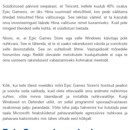
Süüdistused pälvisid seepärast, et Tencent, kellele kuulub 40% osalus
Epic Gamesis, on üks Hiina suurimaid ettevõtteid, kes peab säilitama
tihedad töösuhted Hiina valitsusega. See tekitas väiteid, et ta kasutab
oma investeeringuid läände Hiina valitsuse nimel luuramiseks. Kuid pole
mingeid tõendeid selle kohta, et süüdistust toetada.
Niisiis, ei, ei Epic Games Store ega selle Windowsi käivitaja pole
nuhkvara. See ei tähenda, et te ei saaks rakendusest väsida ja sooviksite
selle desinstallida. See on suhteliselt lihtne. Vastupidiselt mõnedele
foorumites nagu Reddit olevatele metsikutele kuulujuttudele ei vaja te
oma süsteemi rakendusest vabastamiseks kohmakat meetodit.
Kõik, kui teile tõesti meeldiks mõni Epic Games Store'is hostitud pealkiri
ja soovite seda säilitada, kuid olete ettevaatlik oma andmete nuhkimise
suhtes, võite minna täiendavalt ja installida nuhkvaratõrje. Kuigi
Windowsil on Defenderi utiliit, on sellel programmil spionaaživastases
osakonnas palju parandada. Võite teha palju halvemini kui kulutada paar
taala Microsofti heakskiidetud pahavaratõrjele agressiivse nuhkvara ja
pahavara kaitsmiseks mis tahes ohtude eest kõikjalt.