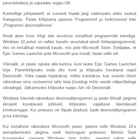
jutumärkideta) ja vajutades nuppu OK.
Kontrollige juhtpaneelil, et suvandi Vaade järgi väärtuseks oleks seatud
Kategooria. Peate klõpsama jaotises Programmid ja funktsioonid linki
„Programmi desinstallimine”.
Ilmub aken koos kõigi teie arvutisse installitud programmide loendiga.
Windows 10 puhul on selles loendis asustatud ainult töölauaprogrammid,
mis on installitud meetodi kaudu, mis pole Microsoft Store. Eeldades, et
Epic Games Launcher pole Microsofti poe install, leiate selle siit.
Võimalik, et peate natuke alla kerima, kuni leiate Epic Games Launcheri
kirje. Paremklõpsake seda üks kord ja klõpsake kuvataval nupul
Desinstalli. Võite saada hüpikakna, milles küsitakse, kas soovite tõesti
rakenduse oma süsteemist lahti lüüa [muidugi mitte nende väljavõtetega
sõnadega]. Jätkamiseks klõpsake nuppu Jah või Desinstalli.
Windows käivitab rakenduse desinstalliprogrammi ja peate lihtsalt järgima
ekraanil kuvatavaid juhiseid, klõpsates vajadusel täiendavaid
kinnitusnuppe. Kui protsess on lõpule jõudnud, kaob desinstalliprogramm
ja ka käivitaja.
Kui installisite rakenduse Microsofti poest, peame selle Windows 10-s
eemaldamiseks järgima veidi teistsugust protsessi. Menüü Start
kuvamiseks vajutage Windowsi logo klahvi, seejärel valige selle