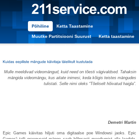
Põhiline
Ketta Taastamine
Muutke Partitsiooni Suurust
Ketta taastamine
Arvuti Optimeerimine
Mulle meeldivad videomängud, kuid need on tõesti vägivaldsed. Tahaksin
mängida videomängu, kus aitate inimesi, keda kõigis teistes mängudes
tulistati. Selle nimi oleks “Tõeliselt hõivatud haigla”.
Demetri Martin
Epic Games käivitas hiljuti oma digitaalse poe Windowsi jaoks. Epic
Games'i talli praeguseid mänge saab hõlpsasti meediumist alla laadida.