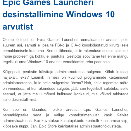
Oleme öelnud, et Epic Games Launcheri eemaldamine arvutist pole
suurem asi, samuti ei pea te FBI-d ja CIA-d kooskõlastatud kirurgilisele
eemaldamisele kutsuma. See ei tähenda, et te rakenduse desinstallimisel
mõne probleemiga kokku ei puutuks. Seetõttu soovitame teil enne mängu
tegelikult oma Windows 10 arvutist eemaldamist teha paar asja.
Kõigepealt peaksite käivitaja administraatorina sulgema. Kõlab kuidagi
naljakalt, eks? Enamik inimesi on kuulnud programmide käitamisest
administraatorina, kuid selle sulgemise ühena? Noh, selle tegemise mõte
on veenduda, et kui rakenduse sulgete, jääb see tegelikult suletuks, selle
asemel, et jätta mällu mõned hulkuvad konksud, mis võivad takistada
selle desinstallimist.
Kui see on klaaritud, leidke arvutist Epic Games Launcher,
paremklõpsake seda ja valige kontekstimenüüst käsk Käivita
administraatorina. Kui kuvatakse kasutajakonto kontrolli kinnitamise viip,
klõpsake nuppu Jah. Epic Store käivitatakse administraatoriõigustega.