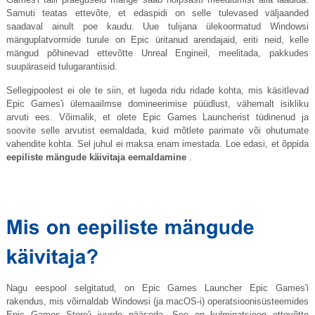
Samuti teatas ettevõte, et edaspidi on selle tulevased väljaanded
saadaval ainult poe kaudu. Uue tulijana ülekoormatud Windowsi
mänguplatvormide turule on Epic üritanud arendajaid, eriti neid, kelle
mängud põhinevad ettevõtte Unreal Engineil, meelitada, pakkudes
suupäraseid tulugarantiisid.
Sellegipoolest ei ole te siin, et lugeda ridu ridade kohta, mis käsitlevad
Epic Games'i ülemaailmse domineerimise püüdlust, vähemalt isikliku
arvuti ees. Võimalik, et olete Epic Games Launcherist tüdinenud ja
soovite selle arvutist eemaldada, kuid mõtlete parimate või ohutumate
vahendite kohta. Sel juhul ei maksa enam imestada. Loe edasi, et õppida
eepiliste mängude käivitaja eemaldamine
.
Nagu eespool selgitatud, on Epic Games Launcher Epic Games'i
rakendus, mis võimaldab Windowsi (ja macOS-i) operatsioonisüsteemides
Epic Games Store'i juurde pääseda. See on kulminatsioon ettevõtte