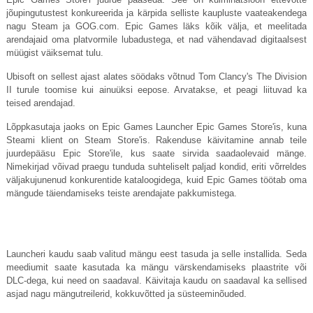
jõupingutustest konkureerida ja kärpida selliste kaupluste vaateakendega
nagu Steam ja
GOG.com
. Epic Games läks kõik välja, et meelitada
arendajaid oma platvormile lubadustega, et nad vähendavad digitaalsest
müügist väiksemat tulu.
Ubisoft on sellest ajast alates söödaks võtnud Tom Clancy's The Division
II turule toomise kui ainuüksi eepose. Arvatakse, et peagi liituvad ka
teised arendajad.
Lõppkasutaja jaoks on Epic Games Launcher Epic Games Store'is, kuna
Steami klient on Steam Store'is. Rakenduse käivitamine annab teile
juurdepääsu Epic Store'ile, kus saate sirvida saadaolevaid mänge.
Nimekirjad võivad praegu tunduda suhteliselt paljad kondid, eriti võrreldes
väljakujunenud konkurentide kataloogidega, kuid Epic Games töötab oma
mängude täiendamiseks teiste arendajate pakkumistega.
Launcheri kaudu saab valitud mängu eest tasuda ja selle installida. Seda
meediumit saate kasutada ka mängu värskendamiseks plaastrite või
DLC-dega, kui need on saadaval. Käivitaja kaudu on saadaval ka sellised
asjad nagu mängutreilerid, kokkuvõtted ja süsteeminõuded.