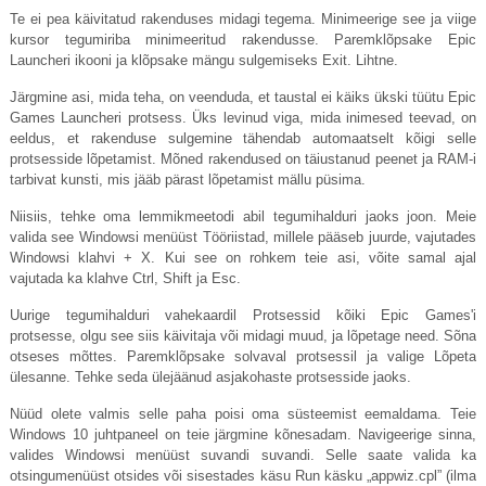
Te ei pea käivitatud rakenduses midagi tegema. Minimeerige see ja viige
kursor tegumiriba minimeeritud rakendusse. Paremklõpsake Epic
Launcheri ikooni ja klõpsake mängu sulgemiseks Exit. Lihtne.
Järgmine asi, mida teha, on veenduda, et taustal ei käiks ükski tüütu Epic
Games Launcheri protsess. Üks levinud viga, mida inimesed teevad, on
eeldus, et rakenduse sulgemine tähendab automaatselt kõigi selle
protsesside lõpetamist. Mõned rakendused on täiustanud peenet ja RAM-i
tarbivat kunsti, mis jääb pärast lõpetamist mällu püsima.
Niisiis, tehke oma lemmikmeetodi abil tegumihalduri jaoks joon. Meie
valida see Windowsi menüüst Tööriistad, millele pääseb juurde, vajutades
Windowsi klahvi + X. Kui see on rohkem teie asi, võite samal ajal
vajutada ka klahve Ctrl, Shift ja Esc.
Uurige tegumihalduri vahekaardil Protsessid kõiki Epic Games'i
protsesse, olgu see siis käivitaja või midagi muud, ja lõpetage need. Sõna
otseses mõttes. Paremklõpsake solvaval protsessil ja valige Lõpeta
ülesanne. Tehke seda ülejäänud asjakohaste protsesside jaoks.
Nüüd olete valmis selle paha poisi oma süsteemist eemaldama. Teie
Windows 10 juhtpaneel on teie järgmine kõnesadam. Navigeerige sinna,
valides Windowsi menüüst suvandi suvandi. Selle saate valida ka
otsingumenüüst otsides või sisestades käsu Run käsku „
appwiz.cpl
” (ilma