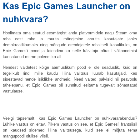
Hoolimata oma seatud eesmärgist anda platvormidele nagu Steam oma
raha eest raha ja muuta mängimine arvutis kasutajate jaoks
demokraatlikumaks ning mängude arendajatele rahaliselt kasulikuks, on
Epic Games'i pood ja laiendina ka selle käivitaja pärast väljaandmist
kannatanud mitme poleemika all .
Nendest väidetest kõige äärmuslikum pood ei ole seaduslik, kuid on
tegelikult rind, mille kaudu Hiina valitsus luurab kasutajaid, kes
sisestavad nende isiklikke andmeid. Need väited pälvisid nii peavoolu
tähelepanu, et Epic Games oli sunnitud esitama tugevalt sõnastatud
vastulause.
Veelgi täpsemalt, kas Epic Games Launcher on nuhkvararakendus?
Lühike vastus on eitav. Pikem vastus on see, et Epic Games'i frantsiisil
on kaudsed sidemed Hiina valitsusega, kuid see ei mõjuta tema
mängupoodi olulisel viisil.