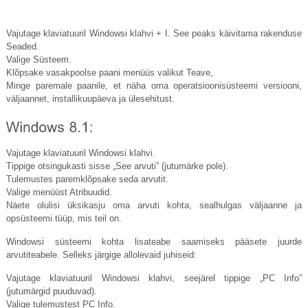
Vajutage klaviatuuril Windowsi klahvi + I. See peaks käivitama rakenduse
Seaded.
Valige Süsteem.
Klõpsake vasakpoolse paani menüüs valikut Teave,
Minge paremale paanile, et näha oma operatsioonisüsteemi versiooni,
väljaannet, installikuupäeva ja ülesehitust.
Vajutage klaviatuuril Windowsi klahvi.
Tippige otsingukasti sisse „See arvuti” (jutumärke pole).
Tulemustes paremklõpsake seda arvutit.
Valige menüüst Atribuudid.
Näete olulisi üksikasju oma arvuti kohta, sealhulgas väljaanne ja
opsüsteemi tüüp, mis teil on.
Windowsi süsteemi kohta lisateabe saamiseks pääsete juurde
arvutiteabele. Selleks järgige allolevaid juhiseid:
Vajutage klaviatuuril Windowsi klahvi, seejärel tippige „PC Info”
(jutumärgid puuduvad).
Valige tulemustest PC Info.