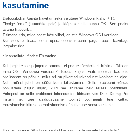
Dialoogiboksi Käivita käivitamiseks vajutage Windowsi klahvi + R.
Tippige “cmd” (jutumärke pole) ja klõpsake siis nuppu OK. See peaks
avama käsuviiba.
Esimene rida, mida näete käsuviibal, on teie Windows OS-i versioon.
Kui soovite teada oma operatsioonisüsteemi järgu tüüpi, käivitage
järgmine rida:
süsteemiinfo | findstr Ehitamine
Kui järgisite teega jagatud samme, ei pea te tõenäoliselt küsima: 'Mis on
minu OS-i Windowsi versioon?' Teisest küljest võite mõelda, kas teie
opsüsteem on põhjus, miks teil on pikemad rakenduste käivitamise ajad.
Noh, mõnel juhul on süüdi ketta killustamine. Selle probleemi võivad
põhjustada paljud asjad, kuid me arutame neid teises postituses.
Vahepeal on selle probleemi lahendamise lihtsaim viis Disk Defrag Pro
installimine. See usaldusväärne tööriist optimeerib teie kettad
maksimaalse kiiruse ja maksimaalse efektiivsuse saavutamiseks.
Kas teil on muid Windowsi seotud hädasid, mida soovite lahendada?