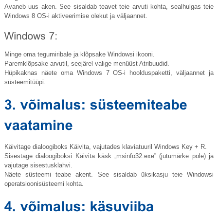
Avaneb uus aken. See sisaldab teavet teie arvuti kohta, sealhulgas teie
Windows 8 OS-i aktiveerimise olekut ja väljaannet.
Minge oma tegumiribale ja klõpsake Windowsi ikooni.
Paremklõpsake arvutil, seejärel valige menüüst Atribuudid.
Hüpikaknas näete oma Windows 7 OS-i hoolduspaketti, väljaannet ja
süsteemitüüpi.
Käivitage dialoogiboks Käivita, vajutades klaviatuuril Windows Key + R.
Sisestage dialoogiboksi Käivita käsk „msinfo32.exe” (jutumärke pole) ja
vajutage sisestusklahvi.
Näete süsteemi teabe akent. See sisaldab üksikasju teie Windowsi
operatsioonisüsteemi kohta.