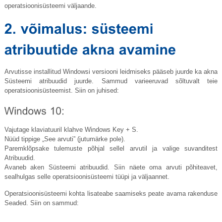
operatsioonisüsteemi väljaande.
Arvutisse installitud Windowsi versiooni leidmiseks pääseb juurde ka akna
Süsteemi atribuudid juurde. Sammud varieeruvad sõltuvalt teie
operatsioonisüsteemist. Siin on juhised:
Vajutage klaviatuuril klahve Windows Key + S.
Nüüd tippige „See arvuti” (jutumärke pole).
Paremklõpsake tulemuste põhjal sellel arvutil ja valige suvanditest
Atribuudid.
Avaneb aken Süsteemi atribuudid. Siin näete oma arvuti põhiteavet,
sealhulgas selle operatsioonisüsteemi tüüpi ja väljaannet.
Operatsioonisüsteemi kohta lisateabe saamiseks peate avama rakenduse
Seaded. Siin on sammud: