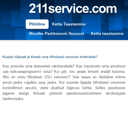
Põhiline
Ketta Taastamine
Muutke Partitsiooni Suurust
Ketta taastamine
Arvuti Optimeerimine
Kas proovite oma draivereid värskendada? Kas kavatsete oma arvutisse
uue tarkvaraprogrammi osta? Kui jah, siis peate ilmselt endalt küsima:
'Mis on minu Windows OS-i versioon?' See teave on ülioluline mitme
arvuti jaoks vajaliku asja jaoks. Kui soovite õppida Windowsi versiooni
kontrollimist arvutis, olete jõudnud õigesse kohta. Selles postituses
jagame teiega lihtsaid juhiseid operatsioonisüsteemi üksikasjade
hankimiseks.