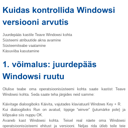
Juurdepääs kastile Teave Windowsi kohta
Süsteemi atribuutide akna avamine
Süsteemiteabe vaatamine
Käsuviiba kasutamine
Olulise teabe oma operatsioonisüsteemi kohta saate kastist Teave
Windowsi kohta. Seda saate teha järgides neid samme:
Käivitage dialoogiboks Käivita, vajutades klaviatuuril Windows Key + R.
Kui dialoogiboks Run on avatud, tippige “winver” (jutumärke pole) ja
klõpsake siis nuppu OK.
Avaneb kast Windowsi kohta. Teisel real näete oma Windowsi
operatsioonisüsteemi ehitust ja versiooni. Neljas rida ütleb teile teie