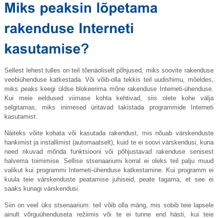
Sellest lehest tulles on teil tõenäoliselt põhjused, miks soovite rakenduse
veebiühenduse katkestada. Või võib-olla tekkis teil uudishimu, mõeldes,
miks peaks keegi üldse blokeerima mõne rakenduse Interneti-ühenduse.
Kui meie eeldused viimase kohta kehtivad, siis olete kohe välja
selgitamas, miks inimesed üritavad takistada programmide Interneti
kasutamist.
Näiteks võite kohata või kasutada rakendust, mis nõuab värskenduste
hankimist ja installimist (automaatselt), kuid te ei soovi värskendusi, kuna
need rikuvad mõnda funktsiooni või põhjustavad rakenduse senisest
halvema toimimise. Sellise stsenaariumi korral ei oleks teil palju muud
valikut kui programmi Interneti-ühenduse katkestamine. Kui programm ei
kuula teie värskenduste peatamise juhiseid, peate tagama, et see ei
saaks kunagi värskendusi.
Siin on veel üks stsenaarium: teil võib olla mäng, mis sobib teie lapsele
ainult võrguühenduseta režiimis või te ei tunne end hästi, kui teie