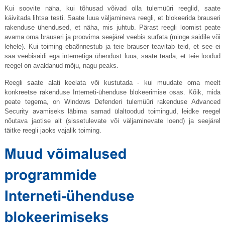
Kui soovite näha, kui tõhusad võivad olla tulemüüri reeglid, saate
käivitada lihtsa testi. Saate luua väljamineva reegli, et blokeerida brauseri
rakenduse ühendused, et näha, mis juhtub. Pärast reegli loomist peate
avama oma brauseri ja proovima seejärel veebis surfata (minge saidile või
lehele). Kui toiming ebaõnnestub ja teie brauser teavitab teid, et see ei
saa veebisaidi ega internetiga ühendust luua, saate teada, et teie loodud
reegel on avaldanud mõju, nagu peaks.
Reegli saate alati keelata või kustutada - kui muudate oma meelt
konkreetse rakenduse Interneti-ühenduse blokeerimise osas. Kõik, mida
peate tegema, on Windows Defenderi tulemüüri rakenduse Advanced
Security avamiseks läbima samad ülaltoodud toimingud, leidke reegel
nõutava jaotise alt (sissetulevate või väljaminevate loend) ja seejärel
täitke reegli jaoks vajalik toiming.