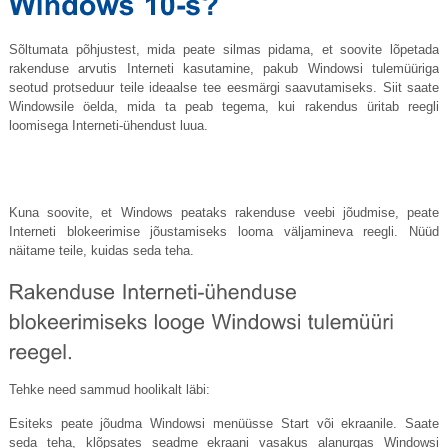
Sõltumata põhjustest, mida peate silmas pidama, et soovite lõpetada
rakenduse arvutis Interneti kasutamine, pakub Windowsi tulemüüriga
seotud protseduur teile ideaalse tee eesmärgi saavutamiseks. Siit saate
Windowsile öelda, mida ta peab tegema, kui rakendus üritab reegli
loomisega Interneti-ühendust luua.
Kuna soovite, et Windows peataks rakenduse veebi jõudmise, peate
Interneti blokeerimise jõustamiseks looma väljamineva reegli. Nüüd
näitame teile, kuidas seda teha.
Tehke need sammud hoolikalt läbi:
Esiteks peate jõudma Windowsi menüüsse Start või ekraanile. Saate
seda teha, klõpsates seadme ekraani vasakus alanurgas Windowsi