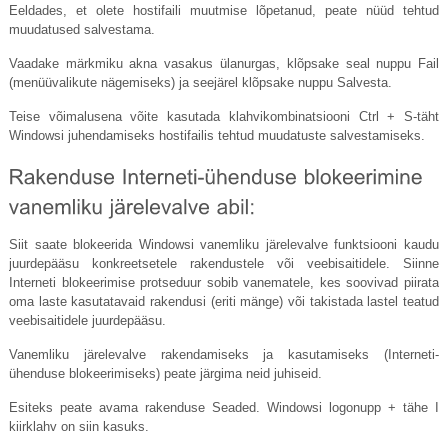
Eeldades, et olete hostifaili muutmise lõpetanud, peate nüüd tehtud
muudatused salvestama.
Vaadake märkmiku akna vasakus ülanurgas, klõpsake seal nuppu Fail
(menüüvalikute nägemiseks) ja seejärel klõpsake nuppu Salvesta.
Teise võimalusena võite kasutada klahvikombinatsiooni Ctrl + S-täht
Windowsi juhendamiseks hostifailis tehtud muudatuste salvestamiseks.
Siit saate blokeerida Windowsi vanemliku järelevalve funktsiooni kaudu
juurdepääsu konkreetsetele rakendustele või veebisaitidele. Siinne
Interneti blokeerimise protseduur sobib vanematele, kes soovivad piirata
oma laste kasutatavaid rakendusi (eriti mänge) või takistada lastel teatud
veebisaitidele juurdepääsu.
Vanemliku järelevalve rakendamiseks ja kasutamiseks (Interneti-
ühenduse blokeerimiseks) peate järgima neid juhiseid.
Esiteks peate avama rakenduse Seaded. Windowsi logonupp + tähe I
kiirklahv on siin kasuks.