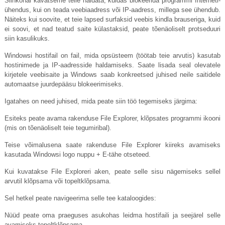
Siinkohal kavatseme teile näidata, kuidas blokeerida programmi Interneti-
ühendus, kui on teada veebiaadress või IP-aadress, millega see ühendub.
Näiteks kui soovite, et teie lapsed surfaksid veebis kindla brauseriga, kuid
ei soovi, et nad teatud saite külastaksid, peate tõenäoliselt protseduuri
siin kasulikuks.
Windowsi hostifail on fail, mida opsüsteem (töötab teie arvutis) kasutab
hostinimede ja IP-aadresside haldamiseks. Saate lisada seal olevatele
kirjetele veebisaite ja Windows saab konkreetsed juhised neile saitidele
automaatse juurdepääsu blokeerimiseks.
Igatahes on need juhised, mida peate siin töö tegemiseks järgima:
Esiteks peate avama rakenduse File Explorer, klõpsates programmi ikooni
(mis on tõenäoliselt teie tegumiribal).
Teise võimalusena saate rakenduse File Explorer kiireks avamiseks
kasutada Windowsi logo nuppu + E-tähe otseteed.
Kui kuvatakse File Exploreri aken, peate selle sisu nägemiseks sellel
arvutil klõpsama või topeltklõpsama.
Sel hetkel peate navigeerima selle tee kataloogides:
Nüüd peate oma praeguses asukohas leidma hostifaili ja seejärel selle
avamiseks topeltklõpsama.