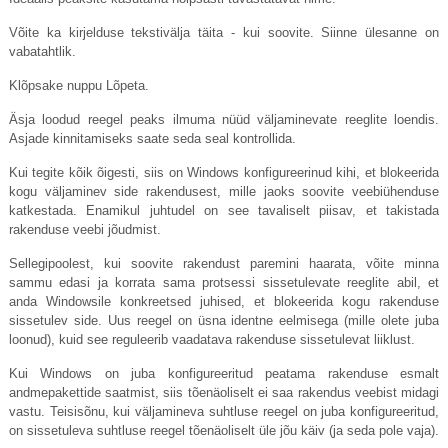
Võite ka kirjelduse tekstivälja täita - kui soovite. Siinne ülesanne on
vabatahtlik.
Klõpsake nuppu Lõpeta.
Äsja loodud reegel peaks ilmuma nüüd väljaminevate reeglite loendis.
Asjade kinnitamiseks saate seda seal kontrollida.
Kui tegite kõik õigesti, siis on Windows konfigureerinud kihi, et blokeerida
kogu väljaminev side rakendusest, mille jaoks soovite veebiühenduse
katkestada. Enamikul juhtudel on see tavaliselt piisav, et takistada
rakenduse veebi jõudmist.
Sellegipoolest, kui soovite rakendust paremini haarata, võite minna
sammu edasi ja korrata sama protsessi sissetulevate reeglite abil, et
anda Windowsile konkreetsed juhised, et blokeerida kogu rakenduse
sissetulev side. Uus reegel on üsna identne eelmisega (mille olete juba
loonud), kuid see reguleerib vaadatava rakenduse sissetulevat liiklust.
Kui Windows on juba konfigureeritud peatama rakenduse esmalt
andmepakettide saatmist, siis tõenäoliselt ei saa rakendus veebist midagi
vastu. Teisisõnu, kui väljamineva suhtluse reegel on juba konfigureeritud,
on sissetuleva suhtluse reegel tõenäoliselt üle jõu käiv (ja seda pole vaja).