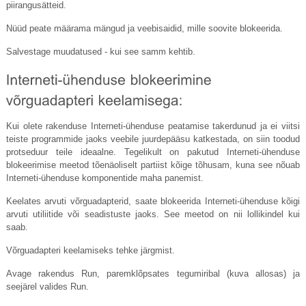
piirangusätteid.
Nüüd peate määrama mängud ja veebisaidid, mille soovite blokeerida.
Salvestage muudatused - kui see samm kehtib.
Kui olete rakenduse Interneti-ühenduse peatamise takerdunud ja ei viitsi
teiste programmide jaoks veebile juurdepääsu katkestada, on siin toodud
protseduur teile ideaalne. Tegelikult on pakutud Interneti-ühenduse
blokeerimise meetod tõenäoliselt partiist kõige tõhusam, kuna see nõuab
Interneti-ühenduse komponentide maha panemist.
Keelates arvuti võrguadapterid, saate blokeerida Interneti-ühenduse kõigi
arvuti utiliitide või seadistuste jaoks. See meetod on nii lollikindel kui
saab.
Võrguadapteri keelamiseks tehke järgmist.
Avage rakendus Run, paremklõpsates tegumiribal (kuva allosas) ja
seejärel valides Run.