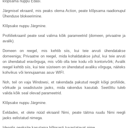
klõpsama nuppu Edasi.
Järgmisel ekraanil, mis peaks olema Action, peate klõpsama raadionupul
Ühenduse blokeerimine.
Klõpsake nuppu Järgmine.
Profiiliekraanil peate seal valima kõik parameetrid (domeen, privaatne ja
avalik).
Domeen on reegel, mis kehtib siis, kui teie arvuti ühendatakse
domeeniga; Privaatne on reegel, mida kohaldatakse juhul, kui teie arvuti
on ühendatud eravõrguga, mis võib olla teie kodu või kontorivõrk; Avalik
reegel kehtib siis, kui teie süsteem on ühendatud avaliku võrguga, näiteks
kohvikus või lennujaamas asuv WIFI.
Noh, teil on vaja Windowsi, et rakendada pakutud reeglit kõigi profiilide,
võrkude ja seadistuste jaoks, mida rakendus kasutab. Seetõttu tuleb
valida kõik seal olevad parameetrid.
Klõpsake nuppu Järgmine.
Eeldades, et olete nüüd ekraanil Nimi, peate täitma ruudu Nimi reegli
jaoks eelistatud nimega.
Ideaalis peaksite kasutama hõlpsasti tuvastatavat nime.