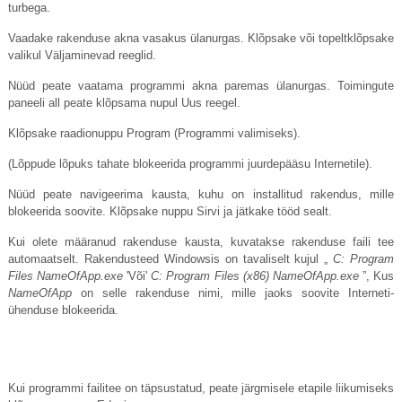
turbega.
Vaadake rakenduse akna vasakus ülanurgas. Klõpsake või topeltklõpsake
valikul Väljaminevad reeglid.
Nüüd peate vaatama programmi akna paremas ülanurgas. Toimingute
paneeli all peate klõpsama nupul Uus reegel.
Klõpsake raadionuppu Program (Programmi valimiseks).
(Lõppude lõpuks tahate blokeerida programmi juurdepääsu Internetile).
Nüüd peate navigeerima kausta, kuhu on installitud rakendus, mille
blokeerida soovite. Klõpsake nuppu Sirvi ja jätkake tööd sealt.
Kui olete määranud rakenduse kausta, kuvatakse rakenduse faili tee
automaatselt. Rakendusteed Windowsis on tavaliselt kujul „
C: Program
Files
NameOfApp.exe
'Või'
C: Program Files (x86)
NameOfApp.exe
”, Kus
NameOfApp
on selle rakenduse nimi, mille jaoks soovite Interneti-
ühenduse blokeerida.
Kui programmi failitee on täpsustatud, peate järgmisele etapile liikumiseks