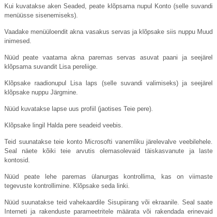
Kui kuvatakse aken Seaded, peate klõpsama nupul Konto (selle suvandi
menüüsse sisenemiseks).
Vaadake menüüloendit akna vasakus servas ja klõpsake siis nuppu Muud
inimesed.
Nüüd peate vaatama akna paremas servas asuvat paani ja seejärel
klõpsama suvandit Lisa pereliige.
Klõpsake raadionupul Lisa laps (selle suvandi valimiseks) ja seejärel
klõpsake nuppu Järgmine.
Nüüd kuvatakse lapse uus profiil (jaotises Teie pere).
Klõpsake lingil Halda pere seadeid veebis.
Teid suunatakse teie konto Microsofti vanemliku järelevalve veebilehele.
Seal näete kõiki teie arvutis olemasolevaid täiskasvanute ja laste
kontosid.
Nüüd peate lehe paremas ülanurgas kontrollima, kas on viimaste
tegevuste kontrollimine. Klõpsake seda linki.
Nüüd suunatakse teid vahekaardile Sisupiirang või ekraanile. Seal saate
Interneti ja rakenduste parameetritele määrata või rakendada erinevaid