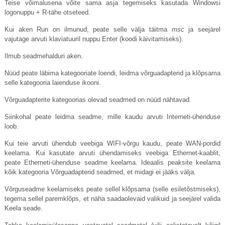
Teise võimalusena võite sama asja tegemiseks kasutada Windowsi
logonuppu + R-tähe otseteed.
Kui aken Run on ilmunud, peate selle välja täitma
msc
ja seejärel
vajutage arvuti klaviatuuril nuppu Enter (koodi käivitamiseks).
Ilmub seadmehalduri aken.
Nüüd peate läbima kategooriate loendi, leidma võrguadapterid ja klõpsama
selle kategooria laienduse ikooni.
Võrguadapterite kategoorias olevad seadmed on nüüd nähtavad.
Siinkohal peate leidma seadme, mille kaudu arvuti Interneti-ühenduse
loob.
Kui teie arvuti ühendub veebiga WIFI-võrgu kaudu, peate WAN-pordid
keelama. Kui kasutate arvuti ühendamiseks veebiga Ethernet-kaablit,
peate Etherneti-ühenduse seadme keelama. Ideaalis peaksite keelama
kõik kategooria Võrguadapterid seadmed, et midagi ei jääks välja.
Võrguseadme keelamiseks peate sellel klõpsama (selle esiletõstmiseks),
tegema sellel paremklõps, et näha saadaolevaid valikuid ja seejärel valida
Keela seade.