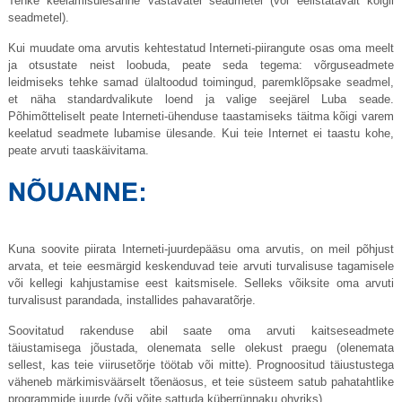
Tehke keelamisülesanne vastavatel seadmetel (või eelistatavalt kõigil
seadmetel).
Kui muudate oma arvutis kehtestatud Interneti-piirangute osas oma meelt
ja otsustate neist loobuda, peate seda tegema: võrguseadmete
leidmiseks tehke samad ülaltoodud toimingud, paremklõpsake seadmel,
et näha standardvalikute loend ja valige seejärel Luba seade.
Põhimõtteliselt peate Interneti-ühenduse taastamiseks täitma kõigi varem
keelatud seadmete lubamise ülesande. Kui teie Internet ei taastu kohe,
peate arvuti taaskäivitama.
Kuna soovite piirata Interneti-juurdepääsu oma arvutis, on meil põhjust
arvata, et teie eesmärgid keskenduvad teie arvuti turvalisuse tagamisele
või kellegi kahjustamise eest kaitsmisele. Selleks võiksite oma arvuti
turvalisust parandada, installides pahavaratõrje.
Soovitatud rakenduse abil saate oma arvuti kaitseseadmete
täiustamisega jõustada, olenemata selle olekust praegu (olenemata
sellest, kas teie viirusetõrje töötab või mitte). Prognoositud täiustustega
väheneb märkimisväärselt tõenäosus, et teie süsteem satub pahatahtlike
programmide juurde (või võite sattuda küberrünnaku ohvriks).