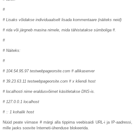
#
# Lisaks võidakse individuaalselt lisada kommentaare (näiteks neid)
# rida või järgneb masina nimele, mida tähistatakse sümboliga #.
#
# Näiteks:
#
# 104.54.95.97
testwebpageorsite.com
# allikaserver
# 39.23.63.11
testwebpageorsite.com
# x kliendi host
# localhosti nime eraldusvõimet käsitletakse DNS-is.
# 127.0.0.1 localhost
# :: 1 kohalik host
Nüüd peate viimase # märgi alla tippima veebisaidi URL-i ja IP-aadressi,
mille jaoks soovite Interneti-ühenduse blokeerida.