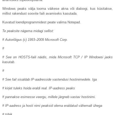
Windows peaks välja tooma väikese akna või dialoogi, kus küsitakse,
millist rakendust soovite faili avamiseks kasutada.
Kuvatud loendiprogrammidest peate valima Notepad.
Te peaksite nägema midagi sellist:
# Autoriõigus (c) 1993–2009 Microsoft Corp.
#
# See on HOSTS-faili näidis, mida Microsoft TCP / IP Windowsi jaoks
kasutab.
#
# See fail sisaldab IP-aadresside vastendusi hostinimedele. Iga
# kirjet tuleks hoida eraldi real. IP-aadress peaks
# pannakse esimesse veergu, millele järgneb vastav hostinimi.
# IP-aadress ja hosti nimi peaksid olema eraldatud vähemalt ühega
# tühik.