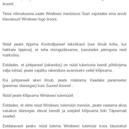
ikoonil.
Teise võimalusena saate Windowsi menüüsse Start vajutades oma arvuti
klaviatuuril Windowsi logo ikooni.
Nüüd peate tippima
Kontrollpaneel
tekstikasti (see ilmub kohe, kui
hakkate tippima), et teha otsinguülesanne, kasutades päringuna neid
märksõnu.
Eeldades, et juhtpaneel (rakendus) on nüüd tulemuste loendi põhikirjena
välja tulnud, peate vajaliku rakenduse avamiseks sellel klõpsama.
Kui juhtpaneeli aken ilmub, peate määrama
Vaadake
parameeter
(paremas ülanurgas) kuni
Suured ikoonid
.
Nüüd peate klõpsama Windowsi tulemüüril.
Eeldades, et olete nüüd Windowsi tulemüüri menüüs, peate vaatama akna
vasakus ülanurgas olevat loendit ja seejärel klõpsama linki Täpsemad
seaded.
Eeldatavasti peaks nüüd tulema Windowsi tulemüür koos täiustatud