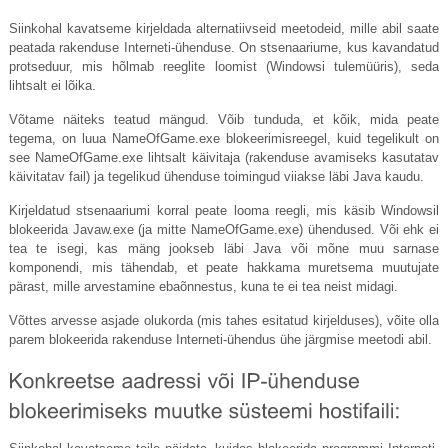
Siinkohal kavatseme kirjeldada alternatiivseid meetodeid, mille abil saate
peatada rakenduse Interneti-ühenduse. On stsenaariume, kus kavandatud
protseduur, mis hõlmab reeglite loomist (Windowsi tulemüüris), seda
lihtsalt ei lõika.
Võtame näiteks teatud mängud. Võib tunduda, et kõik, mida peate
tegema, on luua
NameOfGame.exe
blokeerimisreegel, kuid tegelikult on
see
NameOfGame.exe
lihtsalt käivitaja (rakenduse avamiseks kasutatav
käivitatav fail) ja tegelikud ühenduse toimingud viiakse läbi Java kaudu.
Kirjeldatud stsenaariumi korral peate looma reegli, mis käsib Windowsil
blokeerida
Javaw.exe
(ja mitte
NameOfGame.exe
) ühendused. Või ehk ei
tea te isegi, kas mäng jookseb läbi Java või mõne muu sarnase
komponendi, mis tähendab, et peate hakkama muretsema muutujate
pärast, mille arvestamine ebaõnnestus, kuna te ei tea neist midagi.
Võttes arvesse asjade olukorda (mis tahes esitatud kirjelduses), võite olla
parem blokeerida rakenduse Interneti-ühendus ühe järgmise meetodi abil.