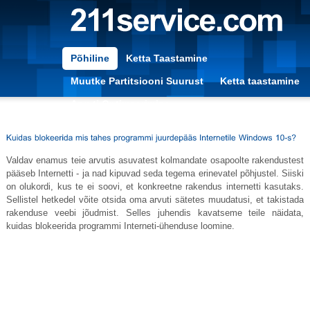
Põhiline
Ketta Taastamine
Muutke Partitsiooni Suurust
Ketta taastamine
Arvuti Optimeerimine
Valdav enamus teie arvutis asuvatest kolmandate osapoolte rakendustest
pääseb Internetti - ja nad kipuvad seda tegema erinevatel põhjustel. Siiski
on olukordi, kus te ei soovi, et konkreetne rakendus internetti kasutaks.
Sellistel hetkedel võite otsida oma arvuti sätetes muudatusi, et takistada
rakenduse veebi jõudmist. Selles juhendis kavatseme teile näidata,
kuidas blokeerida programmi Interneti-ühenduse loomine.