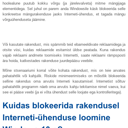
hoolealune puutub kokku võrgu (ja järelevalveta) mitme mängijaga
elementidega. Sel juhul on parem anda Windowsile käsk blokeerida selle
konkreetse mängurakenduse jaoks Interneti-ühendus, et tagada mängu
võrguühenduseta jäämine.
Või kasutate rakendust, mis spämmib teid ebameeldivate reklaamidega ja
otsite viisi, kuidas reklaamide esitamist üldse peatada. Kuna rakendus
vajab reklaami andmete toomiseks Internetti, saate reklaami rämpsposti
ära hoida, katkestades rakenduse juurdepääsu veebile.
Mõne stsenaariumi korral võite kohata rakendust, mis on teie arvates
pahatahtlik või kahjulik. Riskide minimeerimiseks on mõistlik blokeerida
selline rakendus oma arvutis Interneti kasutamisel. Internetist sõltuv
pahatahtlik programm näeb oma arvutis kahju tekitamise nimel vaeva, kui
see ei pääse veebi (ja ei võta ühendust selle loojate ega kontrolleritega).