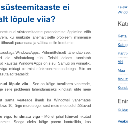
aõnnestunud süsteemitaaste parandamise õppimine võib
Ketta
arem, kui uuriksite lähemalt selle probleemi ilmnemise
e tõhusalt parandada ja vältida selle kordumist.
Kateg
 kaustaga WindowsApps. Põhimõtteliselt tähendab see,
Parti
ole sihtkataloog tühi. Teisiti öeldes tunnistab
Abi
nud kaustas WindowsApps on sisu. Samuti on võimalik,
n viga midagi pistmist sünkroonimisseadetega. Siin on
Muu
sutajad teatasid:
Arvus
nud lõpule viia
- See on kõige tavalisem veateade,
Koris
e selle probleemi lahendamiseks kindlasti ühte meie
et sama veateade ilmub ka Windowsi vanemates
ndows 10, ärge muretsege, sest meie meetodid töötavad
Kuida
u viga, tundmatu viga
- Mõnel juhul häirivad rikutud
Veako
stamist. Seega oleks kõige parem kontrollida, kas