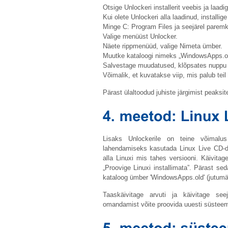
Otsige Unlockeri installerit veebis ja laadig
Kui olete Unlockeri alla laadinud, installi
Minge C: Program Files ja seejärel pare
Valige menüüst Unlocker.
Näete rippmenüüd, valige Nimeta ümber.
Muutke kataloogi nimeks „
WindowsApps.o
Salvestage muudatused, klõpsates nuppu
Võimalik, et kuvatakse viip, mis palub teil
Pärast ülaltoodud juhiste järgimist peaksit
Lisaks Unlockerile on teine ​​võimal
lahendamiseks kasutada Linux Live CD-d.
alla Linuxi mis tahes versiooni. Käivitag
„Proovige Linuxi installimata”. Pärast s
kataloog ümber '
WindowsApps.old
' (jutum
Taaskäivitage arvuti ja käivitage se
omandamist võite proovida uuesti süsteem