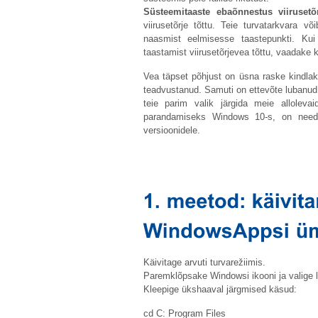
Süsteemitaaste ebaõnnestus viirusetõr
viirusetõrje tõttu. Teie turvatarkvara võ
naasmist eelmisesse taastepunkti. Ku
taastamist viirusetõrjevea tõttu, vaadake k
Vea täpset põhjust on üsna raske kindlaks
teadvustanud. Samuti on ettevõte lubanud 
teie parim valik järgida meie allolev
parandamiseks Windows 10-s, on need 
versioonidele.
Käivitage arvuti turvarežiimis.
Paremklõpsake Windowsi ikooni ja valige lo
Kleepige ükshaaval järgmised käsud:
cd C: Program Files