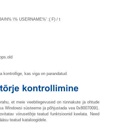
MAIN% \% USERNAME%' :( F) / t
ps.old
a kontrollige, kas viga on parandatud.
erahu, et meie veebitegevused on rünnakute ja ohtude
da ka Windowsi süsteeme ja põhjustada vea 0x80070091.
vitatav viirusetõrje teatud funktsioonid keelata. Need
ääsu teatud kataloogidele.