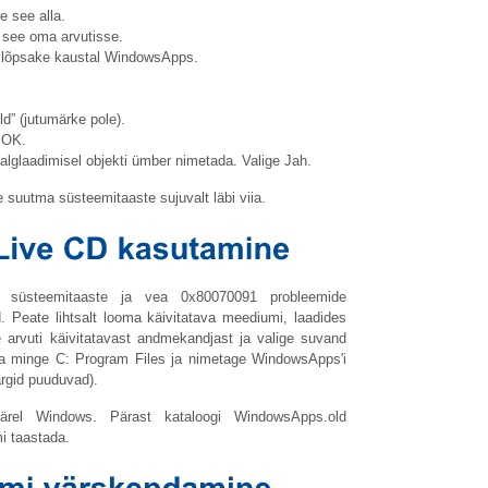
e see alla.
ge see oma arvutisse.
mklõpsake kaustal WindowsApps.
ld
” (jutumärke pole).
 OK.
 alglaadimisel objekti ümber nimetada. Valige Jah.
e suutma süsteemitaaste sujuvalt läbi viia.
us süsteemitaaste ja vea 0x80070091 probleemide
 Peate lihtsalt looma käivitatava meediumi, laadides
e arvuti käivitatavast andmekandjast ja valige suvand
eda minge C: Program Files ja nimetage WindowsApps'i
ärgid puuduvad).
ejärel Windows. Pärast kataloogi
WindowsApps.old
i taastada.