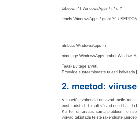
takeown / f WindowsApps / r / d Y
icacls WindowsApps / grant '% USERDO
atribuut WindowsApps -h
nimetage WindowsApps ümber
WindowsAp
Taaskäivitage arvuti.
Proovige süsteemitaaste uuesti käivitada j
Viirusetõrjevahendid annavad meile meel
eest kaitstud. Teisalt võivad need häiri
Kui teil on arvutis sama probleem, on soo
võivad takistada teiste rakenduste juurdep