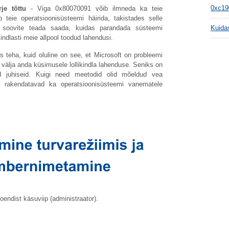
je tõttu
- Viga 0x80070091 võib ilmneda ka teie
0xc19
ib teie operatsioonisüsteemi häirida, takistades selle
i soovite teada saada, kuidas parandada süsteemi
Kuida
indlasti meie allpool toodud lahendusi.
 teha, kuid oluline on see, et Microsoft on probleemi
välja anda küsimusele lollikindla lahenduse. Seniks on
aid juhiseid. Kuigi need meetodid olid mõeldud vea
rakendatavad ka operatsioonisüsteemi vanematele
endist käsuviip (administraator).