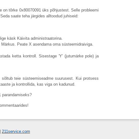
ine on tõrke 0x80070091 üks põhjustest. Selle probleemi
 Seda saate teha järgides alltoodud juhiseid:
ige käsk Käivita administraatorina.
e). Märkus. Peate X asendama oma süsteemidraiviga.
stada ketta kontroll. Sisestage 'Y' (jutumärke pole) ja
s sõltub teie süsteemiseadme suurusest. Kui protsess
aaste ja kontrollida, kas viga on kadunud.
91 parandamiseks?
 kommentaarides!
|
211service.com