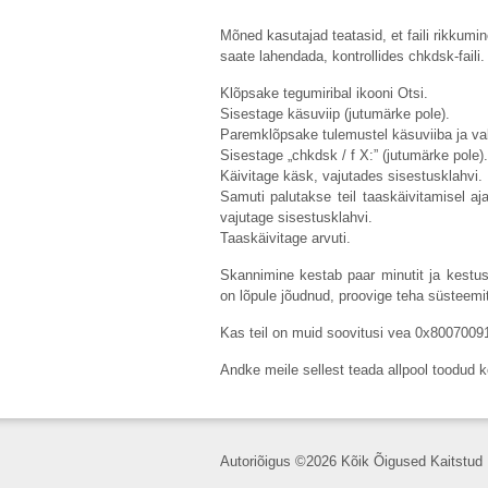
Mõned kasutajad teatasid, et faili rikkum
saate lahendada, kontrollides chkdsk-faili.
Klõpsake tegumiribal ikooni Otsi.
Sisestage käsuviip (jutumärke pole).
Paremklõpsake tulemustel käsuviiba ja val
Sisestage „chkdsk / f X:” (jutumärke pol
Käivitage käsk, vajutades sisestusklahvi.
Samuti palutakse teil taaskäivitamisel aja
vajutage sisestusklahvi.
Taaskäivitage arvuti.
Skannimine kestab paar minutit ja kestu
on lõpule jõudnud, proovige teha süsteemit
Kas teil on muid soovitusi vea 0x800700
Andke meile sellest teada allpool toodud
Autoriõigus ©
2026 Kõik Õigused Kaitstud 