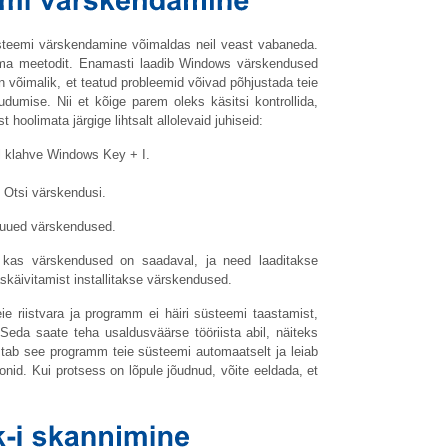
üsteemi värskendamine võimaldas neil veast vabaneda.
sama meetodit. Enamasti laadib Windows värskendused
 on võimalik, et teatud probleemid võivad põhjustada teie
umise. Nii et kõige parem oleks käsitsi kontrollida,
 hoolimata järgige lihtsalt allolevaid juhiseid:
l klahve Windows Key + I.
 Otsi värskendusi.
 kas värskendused on saadaval, ja need laaditakse
askäivitamist installitakse värskendused.
teie riistvara ja programm ei häiri süsteemi taastamist,
Seda saate teha usaldusväärse tööriista abil, näiteks
tab see programm teie süsteemi automaatselt ja leiab
oonid. Kui protsess on lõpule jõudnud, võite eeldada, et