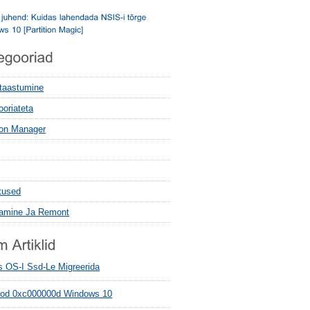
 taastumine
ooriateta
tion Manager
tused
tamine Ja Remont
s OS-I Ssd-Le Migreerida
od 0xc000000d Windows 10