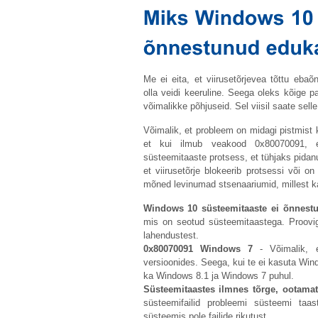
Me ei eita, et viirusetõrjevea tõttu eb
olla veidi keeruline. Seega oleks kõige p
võimalikke põhjuseid. Sel viisil saate sell
Võimalik, et probleem on midagi pistmist
et kui ilmub veakood 0x80070091, ei 
süsteemitaaste protsess, et tühjaks pida
et viirusetõrje blokeerib protsessi või o
mõned levinumad stsenaariumid, millest ka
Windows 10 süsteemitaaste ei õnnestu
mis on seotud süsteemitaastega. Proovig
lahendustest.
0x80070091 Windows 7
- Võimalik, 
versioonides. Seega, kui te ei kasuta Wi
ka Windows 8.1 ja Windows 7 puhul.
Süsteemitaastes ilmnes tõrge, ootamat
süsteemifailid probleemi süsteemi taa
süsteemis pole failide rikutust.