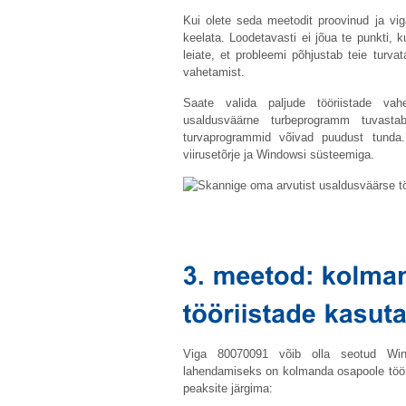
Kui olete seda meetodit proovinud ja viga
keelata. Loodetavasti ei jõua te punkti,
leiate, et probleemi põhjustab teie turva
vahetamist.
Saate valida paljude tööriistade vah
usaldusväärne turbeprogramm tuvasta
turvaprogrammid võivad puudust tunda
viirusetõrje ja Windowsi süsteemiga.
Viga 80070091 võib olla seotud Win
lahendamiseks on kolmanda osapoole tööri
peaksite järgima: