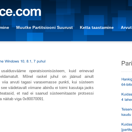
amine
Muutke Partitsiooni Suurust
Ketta taastamine
Arvut
 usaldusväärne operatsioonisüsteem, kuid erinevad
eldamatult. Mõnel raskel juhul on jäänud ainult
 viia arvuti tagasi varasemasse punkti, kui süsteem
us see väidetavalt viimane abinõu ei toimi kasutaja jaoks
eatasid, et nad ei saanud süsteemitaaste protsessi
 ja näitab viga 0x80070091.