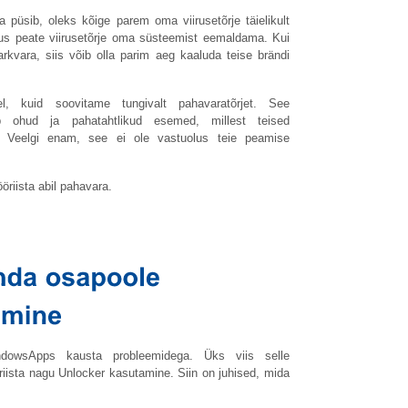
 püsib, oleks kõige parem oma viirusetõrje täielikult
 kus peate viirusetõrje oma süsteemist eemaldama. Kui
tarkvara, siis võib olla parim aeg kaaluda teise brändi
el, kuid soovitame tungivalt pahavaratõrjet. See
b ohud ja pahatahtlikud esemed, millest teised
. Veelgi enam, see ei ole vastuolus teie peamise
dowsApps kausta probleemidega. Üks viis selle
ista nagu Unlocker kasutamine. Siin on juhised, mida