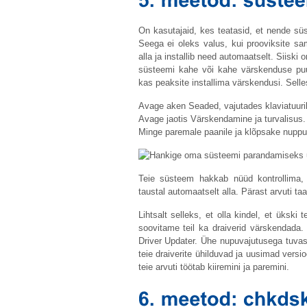
On kasutajaid, kes teatasid, et nende s
Seega ei oleks valus, kui prooviksite 
alla ja installib need automaatselt. Siiski
süsteemi kahe või kahe värskenduse puud
kas peaksite installima värskendusi. Sellest
Avage aken Seaded, vajutades klaviatuuri
Avage jaotis Värskendamine ja turvalisus.
Minge paremale paanile ja klõpsake nuppu
Teie süsteem hakkab nüüd kontrollima,
taustal automaatselt alla. Pärast arvuti ta
Lihtsalt selleks, et olla kindel, et ükski 
soovitame teil ka draiverid värskendada. 
Driver Updater. Ühe nupuvajutusega tuvas
teie draiverite ühilduvad ja uusimad versi
teie arvuti töötab kiiremini ja paremini.