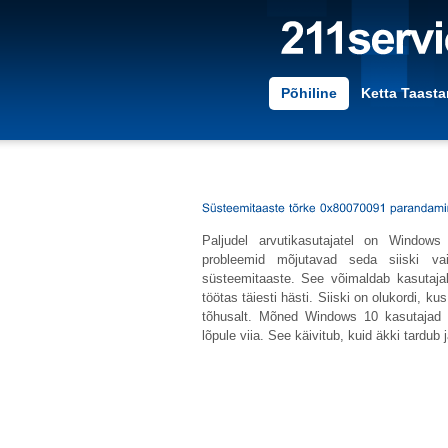
Põhiline
Ketta Taast
Paljudel arvutikasutajatel on Windows
probleemid mõjutavad seda siiski vai
süsteemitaaste. See võimaldab kasutajal
töötas täiesti hästi. Siiski on olukordi, k
tõhusalt. Mõned Windows 10 kasutajad t
lõpule viia. See käivitub, kuid äkki tardub