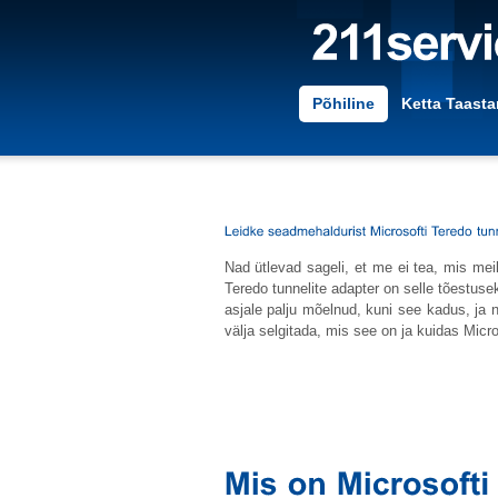
Põhiline
Ketta Taast
Nad ütlevad sageli, et me ei tea, mis mei
Teredo tunnelite adapter on selle tõestuse
asjale palju mõelnud, kuni see kadus, ja 
välja selgitada, mis see on ja kuidas Micro