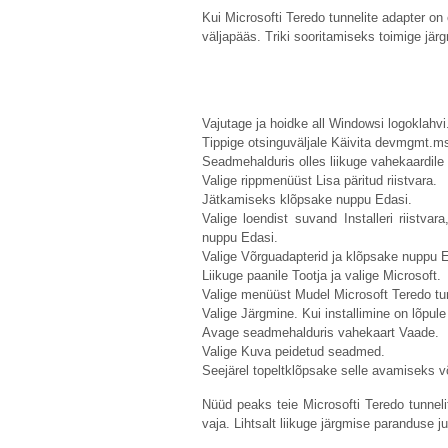
Kui Microsofti Teredo tunnelite adapter on e
väljapääs. Triki sooritamiseks toimige järg
Vajutage ja hoidke all Windowsi logoklahv
Tippige otsinguväljale Käivita
devmgmt.m
Seadmehalduris olles liikuge vahekaardile
Valige rippmenüüst Lisa päritud riistvara.
Jätkamiseks klõpsake nuppu Edasi.
Valige loendist suvand Installeri riistva
nuppu Edasi.
Valige Võrguadapterid ja klõpsake nuppu E
Liikuge paanile Tootja ja valige Microsoft.
Valige menüüst Mudel Microsoft Teredo tun
Valige Järgmine. Kui installimine on lõpule
Avage seadmehalduris vahekaart Vaade.
Valige Kuva peidetud seadmed.
Seejärel topeltklõpsake selle avamiseks võ
Nüüd peaks teie Microsofti Teredo tunneli
vaja. Lihtsalt liikuge järgmise paranduse j