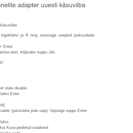
käsuviiba:
ogoklahvi ja R ning sisestage seejärel jooksuribale
+ Enter.
amise eest, klõpsake nuppu Jah.
st.
et state disable.
lahvi Enter.
id).
isable’ (jutumärke pole vaja). Vajutage nuppu Enter.
lahvi.
ikut Kuva peidetud seadmed.