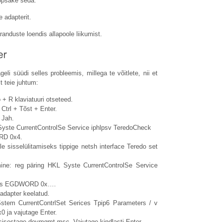
lõpsake seda.
 adapterit.
anduste loendis allapoole liikumist.
li süüdi selles probleemis, millega te võitlete, nii et
t teie juhtum:
+ R klaviatuuri otseteed.
Ctrl + Tõst + Enter.
 Jah.
Syste CurrentControlSe Service iphlpsv TeredoCheck
ORD 0x4.
lle sisselülitamiseks tippige netsh interface Teredo set
mine: reg päring HKL Syste CurrentControlSe Service
ents EGDWORD 0x….
 adapter keelatud.
stem CurrentContrlSet Serices Tpip6 Parameters / v
ja vajutage Enter.
 sisestage
devmgmt.msc
. Vajutage kindlasti Enter.