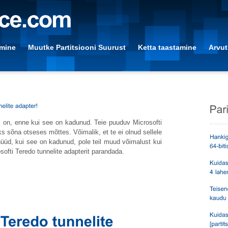
amine
Muutke Partitsiooni Suurust
Ketta taastamine
Arvut
l on, enne kui see on kadunud. Teie puuduv Microsofti
ks sõna otseses mõttes. Võimalik, et te ei olnud sellele
nüüd, kui see on kadunud, pole teil muud võimalust kui
softi Teredo tunnelite adapterit parandada.