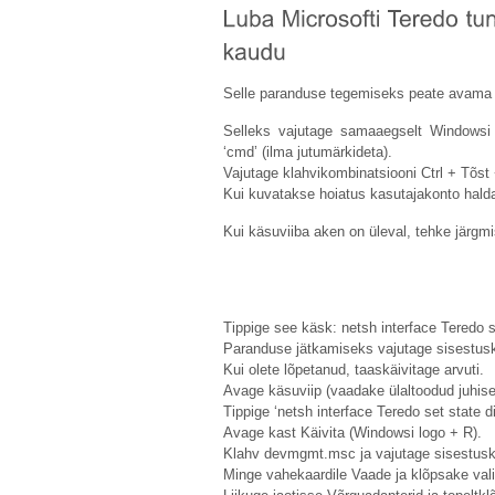
Selle paranduse tegemiseks peate avama 
Selleks vajutage samaaegselt Windowsi l
‘cmd’ (ilma jutumärkideta).
Vajutage klahvikombinatsiooni Ctrl + Tõst 
Kui kuvatakse hoiatus kasutajakonto hald
Kui käsuviiba aken on üleval, tehke järgmi
Tippige see käsk: netsh interface Teredo s
Paranduse jätkamiseks vajutage sisestusk
Kui olete lõpetanud, taaskäivitage arvuti.
Avage käsuviip (vaadake ülaltoodud juhise
Tippige ‘netsh interface Teredo set state d
Avage kast Käivita (Windowsi logo + R).
Klahv
devmgmt.msc
ja vajutage sisestusk
Minge vahekaardile Vaade ja klõpsake val