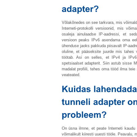
Võlakõnedes on see tarkvara, mis võimalda
Interneti-protokolli versioonid, mis või
osaleja ainulaadse IP-aadressi, et sed
versioon peaks IPv6 asendama oma eelkä
ühenduse jaoks pakkuda piisavalt IP-aadre
oluline, et pääseksite juurde mis tahes v
töötab. Asi on selles, et IPv4 ja IPv6
spetsiaalset adapterit. Siin astub sisse 
madalat profiili, tehes oma tööd ilma tei
veateated.
On üsna ilmne, et peate Interneti kaudu
võimalikult kiiresti uuesti tööle. Peavalu, 