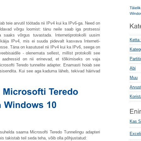
b teie arvutil töötada nii IPv4 kui ka IPv6-ga. Need on
maldavad võrgu loomist: tänu neile saab iga protsessi
a saaks võrgus tuvastada. Internetiprotokolli uusim
Ketta
ija IPv4, mis ei suuda pidevalt kasvava Interneti-
sse. Täna on kasutusel nii IPv4 kui ka IPv6, seega on
Kateg
eebisaidile - olenemata sellest, millist protokolli see
Parti
 aadressid on nii erinevad, et tõlkimiseks on vaja
Microsofti Teredo tunnelite adapter. Enamasti hoiab see
Abi
e sisendita. Kui see aga kaduma läheb, tekivad häirivad
Muu
Arvus
Koris
Kas S
 suhelda saama Microsofti Teredo Tunnelingu adapteri
Excel
mis takistab teil seda teha, võib olla põhjustatud: