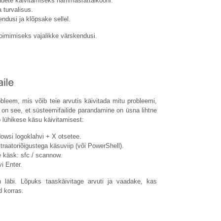
adete käivitamiseks hammasrattaikooni.
turvalisus.
ndusi ja klõpsake sellel.
oimimiseks vajalikke värskendusi.
obleem, mis võib teie arvutis käivitada mitu probleemi,
on see, et süsteemifailide parandamine on üsna lihtne
 lühikese käsu käivitamisest:
wsi logoklahvi + X otsetee.
raatoriõigustega käsuviip (või PowerShell).
e käsk: sfc / scannow.
i Enter.
n läbi. Lõpuks taaskäivitage arvuti ja vaadake, kas
d korras.