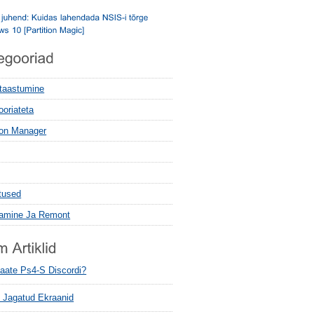
 taastumine
ooriateta
tion Manager
tused
tamine Ja Remont
aate Ps4-S Discordi?
i Jagatud Ekraanid