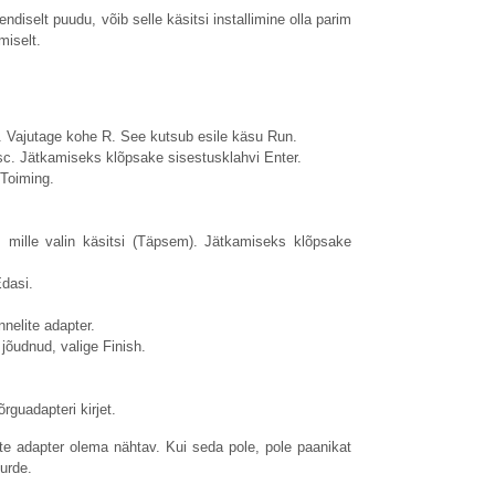
ndiselt puudu, võib selle käsitsi installimine olla parim
miselt.
i. Vajutage kohe R. See kutsub esile käsu Run.
sc
. Jätkamiseks klõpsake sisestusklahvi Enter.
 Toiming.
ra, mille valin käsitsi (Täpsem). Jätkamiseks klõpsake
dasi.
nelite adapter.
 jõudnud, valige Finish.
rguadapteri kirjet.
te adapter olema nähtav. Kui seda pole, pole paanikat
uurde.