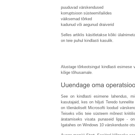
puuduvad värskendused
korruptsioon süsteemifailides
väiksemad tõrked
kadunud või aegunud draiverid
Selles artiklis käsitletakse kõiki ülalnime
on teie puhul kindlasti kasulik.
Alustage tõrkeotsingut kindlasti esimese 
kõige tõhusamale.
See on kindlasti esimene lahendus, mid
kasutajaid, kes on hiljuti Teredo tunneli
on tõenäoliselt Microsofti loodud värske
Teiseks võis teie süsteem mõnest kriitili
äratamiseks visata punaseid lippe - on 
Igatahes on Windows 10 värskenduste otsi