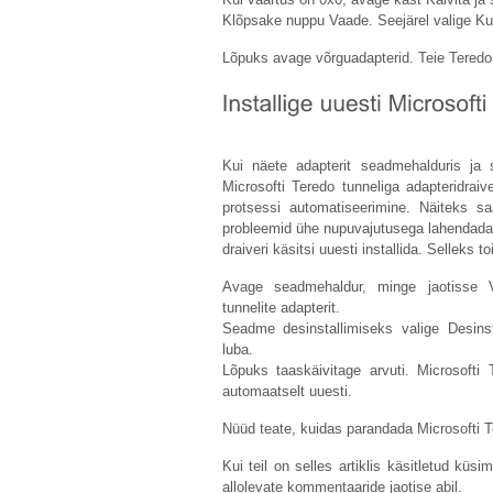
Klõpsake nuppu Vaade. Seejärel valige K
Lõpuks avage võrguadapterid. Teie Teredo
Kui näete adapterit seadmehalduris ja se
Microsofti Teredo tunneliga adapteridrai
protsessi automatiseerimine. Näiteks sa
probleemid ühe nupuvajutusega lahendada.
draiveri käsitsi uuesti installida. Selleks t
Avage seadmehaldur, minge jaotisse V
tunnelite adapterit.
Seadme desinstallimiseks valige Desinsta
luba.
Lõpuks taaskäivitage arvuti. Microsofti T
automaatselt uuesti.
Nüüd teate, kuidas parandada Microsofti Te
Kui teil on selles artiklis käsitletud kü
allolevate kommentaaride jaotise abil.