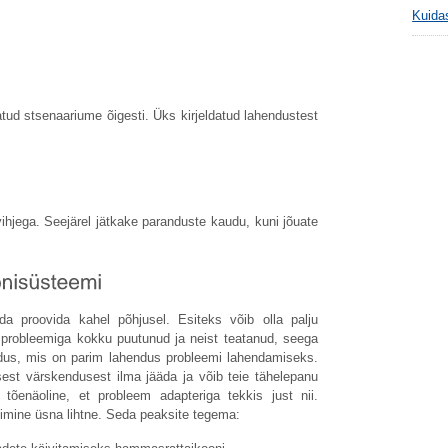
Kuida
tatud stsenaariume õigesti. Üks kirjeldatud lahendustest
vihjega. Seejärel jätkake paranduste kaudu, kuni jõuate
a proovida kahel põhjusel. Esiteks võib olla palju
te probleemiga kokku puutunud ja neist teatanud, seega
ndus, mis on parim lahendus probleemi lahendamiseks.
sest värskendusest ilma jääda ja võib teie tähelepanu
tõenäoline, et probleem adapteriga tekkis just nii.
mine üsna lihtne. Seda peaksite tegema: