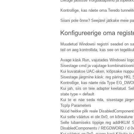
Liikuge jaotisse Võrguadapterid ja topeltk
Kontrollige, kas näete oma Teredo tunnelite
Siiani pole õnne? Seejärel jätkake meie par
Muudetud Windowsi registri seaded on sage
teil on aeg kontrollida, kas see on tegelikul
Avage käsk Run, vajutades Windowsi logo 
Sisestage cmd ja vajutage kombinatsiooni 
Kui kuvatakse UAC-aken, klõpsake nuppu
Sisestage järgmine käsk: reg päring HKL 
Kontrollige, kas näete rida Type EG_DW
Kui jah, siis on teie adapter keelatud. Se
state type = default
Kui te ei näe seda rida, sisestage järg
TcpIp Parameters
Nüüd heitke pilk reale DisabledCompon
Kui selle väärtus ei ole 0x0, on kõnealune
Selle lubamiseks tippige reg addHKLM S
DisabledComponents / REGDWORD / d 0x0 
Kui väärtus on 0x0, avage kast Käivita ja