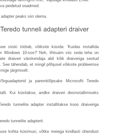
uva peidetud seadmed.
 adapter peaks siin olema.
e siiski töötab, võiksite küsida: 'Kuidas installida
ver Windows 10-sse?' Noh, lihtsaim viis seda teha on
ate draiveri värskendaja abil kõik draiveriga seotud
 See tähendab, et mingil põhjusel võiksite probleemse
oimige järgmiselt.
õrguadapterid ja paremklõpsake Microsofti Teredo
lli. Kui küsitakse, andke draiveri desinstallimiseks
eredo tunnelite adapter installitakse koos draiveriga
redo tunnelite adapterit.
simuse kohta küsimusi, võtke meiega kindlasti ühendust