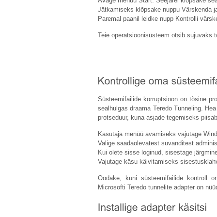
Avage menüü Start. Seejärel klõpsake se
Jätkamiseks klõpsake nuppu Värskenda ja 
Paremal paanil leidke nupp Kontrolli värske
Teie operatsioonisüsteem otsib sujuvaks t
Süsteemifailide korruptsioon on tõsine pr
sealhulgas draama Teredo Tunneling. Hea 
protseduur, kuna asjade tegemiseks piisab
Kasutaja menüü avamiseks vajutage Windo
Valige saadaolevatest suvanditest administ
Kui olete sisse loginud, sisestage järgmin
Vajutage käsu käivitamiseks sisestusklahv
Oodake, kuni süsteemifailide kontroll o
Microsofti Teredo tunnelite adapter on nüü