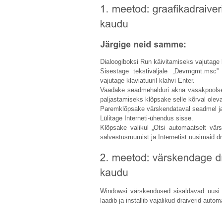
Dialoogiboksi Run käivitamiseks vajutage
Sisestage tekstiväljale „
Devmgmt.msc
”
vajutage klaviatuuril klahvi Enter.
Vaadake seadmehalduri akna vasakpoolset
paljastamiseks klõpsake selle kõrval oleva
Paremklõpsake värskendataval seadmel ja
Lülitage Interneti-ühendus sisse.
Klõpsake valikul „Otsi automaatselt värs
salvestusruumist ja Internetist uusimaid dra
Windowsi värskendused sisaldavad uusi 
laadib ja installib vajalikud draiverid autom