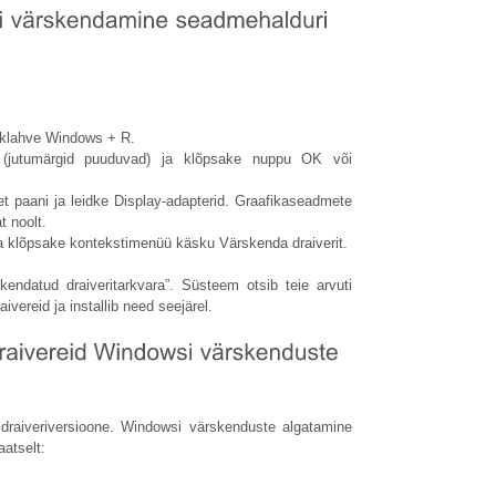
 klahve Windows + R.
 (jutumärgid puuduvad) ja klõpsake nuppu OK või
 paani ja leidke Display-adapterid. Graafikaseadmete
t noolt.
 klõpsake kontekstimenüü käsku Värskenda draiverit.
kendatud draiveritarkvara”. Süsteem otsib teie arvuti
ivereid ja installib need seejärel.
draiveriversioone. Windowsi värskenduste algatamine
aatselt: