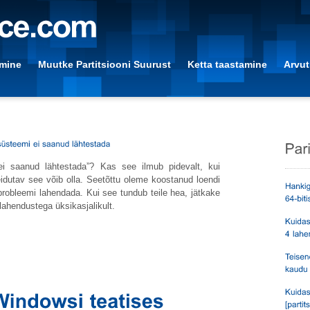
amine
Muutke Partitsiooni Suurust
Ketta taastamine
Arvut
ei saanud lähtestada”? Kas see ilmub pidevalt, kui
idutav see võib olla. Seetõttu oleme koostanud loendi
 probleemi lahendada. Kui see tundub teile hea, jätkake
lahendustega üksikasjalikult.