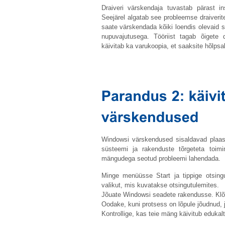
Draiveri värskendaja tuvastab pärast inst
Seejärel algatab see probleemse draiveri
saate värskendada kõiki loendis olevaid s
nupuvajutusega. Tööriist tagab õigete dr
käivitab ka varukoopia, et saaksite hõlpsal
Windowsi värskendused sisaldavad plaastr
süsteemi ja rakenduste tõrgeteta toimi
mängudega seotud probleemi lahendada.
Minge menüüsse Start ja tippige otsing
valikut, mis kuvatakse otsingutulemites.
Jõuate Windowsi seadete rakendusse. Klõ
Oodake, kuni protsess on lõpule jõudnud, j
Kontrollige, kas teie mäng käivitub edukalt