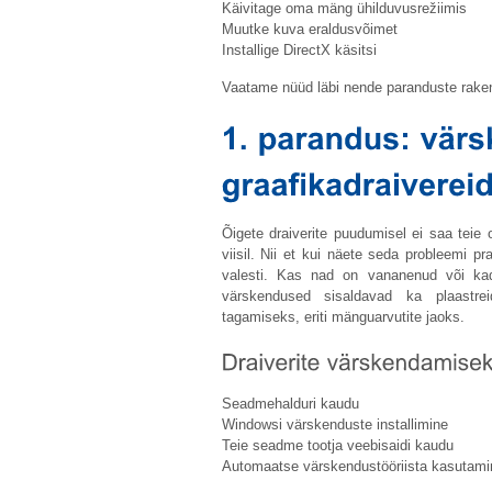
Käivitage oma mäng ühilduvusrežiimis
Muutke kuva eraldusvõimet
Installige DirectX käsitsi
Vaatame nüüd läbi nende paranduste rake
Õigete draiverite puudumisel ei saa teie
viisil. Nii et kui näete seda probleemi pr
valesti. Kas nad on vananenud või kad
värskendused sisaldavad ka plaastre
tagamiseks, eriti mänguarvutite jaoks.
Seadmehalduri kaudu
Windowsi värskenduste installimine
Teie seadme tootja veebisaidi kaudu
Automaatse värskendustööriista kasutami