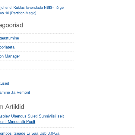
 taastumine
ooriateta
tion Manager
tused
tamine Ja Remont
olev Ühendus Suleti Sunniviisiliselt
sti Minecrafti Poolt
omposiitseade Ei Saa Usb 3.0-Ga