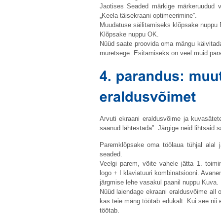
Jaotises Seaded märkige märkeruudud val
„Keela täisekraani optimeerimine”.
Muudatuse säilitamiseks klõpsake nuppu
Klõpsake nuppu OK.
Nüüd saate proovida oma mängu käivitada 
muretsege. Esitamiseks on veel muid para
Arvuti ekraani eraldusvõime ja kuvasäte
saanud lähtestada”. Järgige neid lihtsaid
Paremklõpsake oma töölaua tühjal alal 
seaded.
Veelgi parem, võite vahele jätta 1. toi
logo + I klaviatuuri kombinatsiooni. Ava
järgmise lehe vasakul paanil nuppu Kuva.
Nüüd laiendage ekraani eraldusvõime all ol
kas teie mäng töötab edukalt. Kui see nii
töötab.