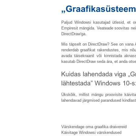
Paljud Windowsi kasutajad ütlesid, et 
Empiresit mängida. Veateade soovitas neil
DirectDraw'ga.
Mis täpselt on DirectDraw? See on vana A
renderdab graafikat rakendustes, mis nõ
avada täisekraanil või kinnistada aknass
kasutab DirectDraw seda ära, et anda ots
Ükskõik, millist mängu proovisite käivit
lahendavad järgmised parandused kindlast
Värskendage oma graafika draivereid
Käivitage Windowsi värskendused