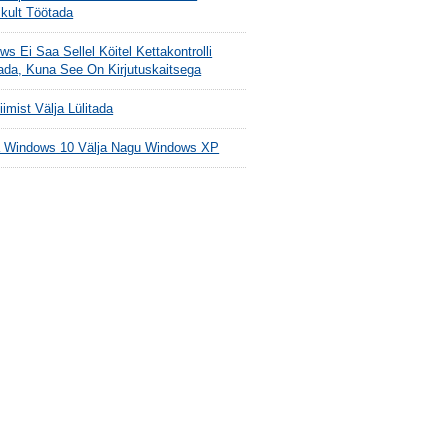
ikult Töötada
s Ei Saa Sellel Köitel Kettakontrolli
tada, Kuna See On Kirjutuskaitsega
imist Välja Lülitada
 Windows 10 Välja Nagu Windows XP