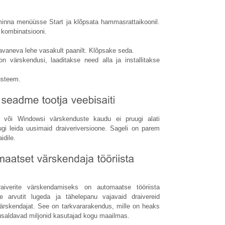
inna menüüsse Start ja klõpsata hammasrattaikoonil.
 kombinatsiooni.
avaneva lehe vasakult paanilt. Klõpsake seda.
 värskendusi, laaditakse need alla ja installitakse
üsteem.
i või Windowsi värskenduste kaudu ei pruugi alati
gi leida uusimaid draiveriversioone. Sageli on parem
idile.
aiverite värskendamiseks on automaatse tööriista
ie arvutit lugeda ja tähelepanu vajavaid draivereid
ärskendajat. See on tarkvararakendus, mille on heaks
 usaldavad miljonid kasutajad kogu maailmas.