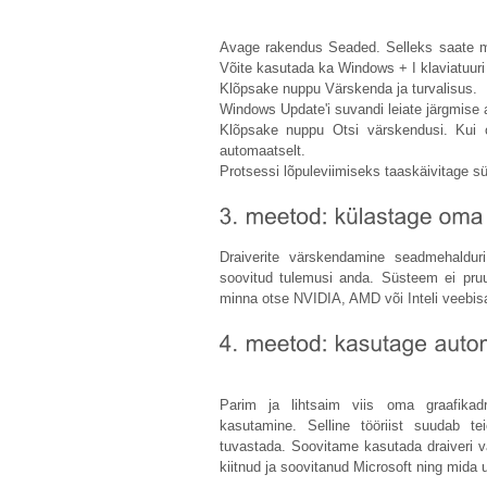
Avage rakendus Seaded. Selleks saate m
Võite kasutada ka Windows + I klaviatuuri
Klõpsake nuppu Värskenda ja turvalisus.
Windows Update'i suvandi leiate järgmise 
Klõpsake nuppu Otsi värskendusi. Kui on
automaatselt.
Protsessi lõpuleviimiseks taaskäivitage s
Draiverite värskendamine seadmehaldur
soovitud tulemusi anda. Süsteem ei pruu
minna otse NVIDIA, AMD või Inteli veebisa
Parim ja lihtsaim viis oma graafikadr
kasutamine. Selline tööriist suudab te
tuvastada. Soovitame kasutada draiveri v
kiitnud ja soovitanud Microsoft ning mida