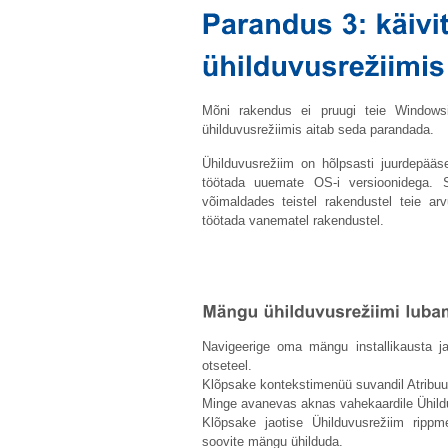
Mõni rakendus ei pruugi teie Windowsi
ühilduvusrežiimis aitab seda parandada.
Ühilduvusrežiim on hõlpsasti juurdepääs
töötada uuemate OS-i versioonidega.
võimaldades teistel rakendustel teie ar
töötada vanematel rakendustel.
Navigeerige oma mängu installikausta 
otseteel.
Klõpsake kontekstimenüü suvandil Atribuu
Minge avanevas aknas vahekaardile Ühild
Klõpsake jaotise Ühilduvusrežiim ripp
soovite mängu ühilduda.