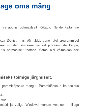
 versioonis optimaalselt töötada. Nende käitamine
etav tööriist, mis võimaldab vanematel programmidel
 See muudab süsteemi sätteid programmide kaupa,
vutis normaalselt töötada. Samal ajal võimaldab see
ja paremklõpsake mängul. Paremklõpsake ka töölaua
did.
uvus.
menüüd ja valige Windowsi vanem versioon, millega