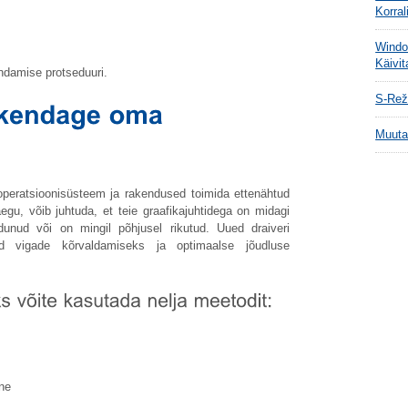
Korral
Window
Käivi
ndamise protseduuri.
S-Reži
Muuta
 operatsioonisüsteem ja rakendused toimida ettenähtud
aegu, võib juhtuda, et teie graafikajuhtidega on midagi
unud või on mingil põhjusel rikutud. Uued draiveri
id vigade kõrvaldamiseks ja optimaalse jõudluse
ne