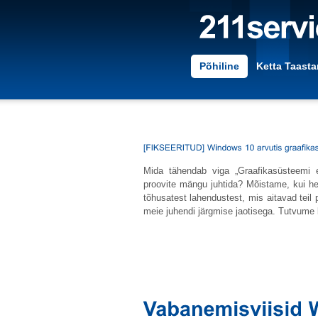
Põhiline
Ketta Taast
Mida tähendab viga „Graafikasüsteemi 
proovite mängu juhtida? Mõistame, kui he
tõhusatest lahendustest, mis aitavad teil
meie juhendi järgmise jaotisega. Tutvume 