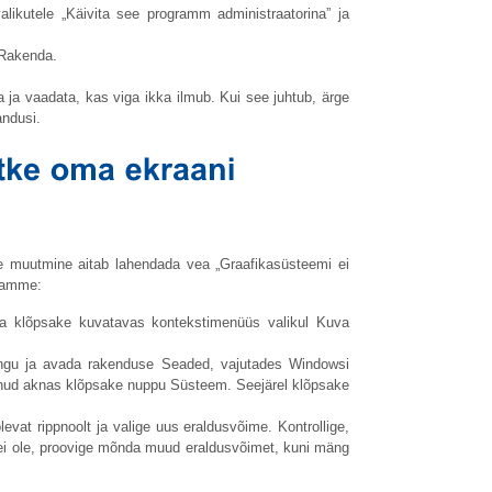
ikutele „Käivita see programm administraatorina” ja
 Rakenda.
ja vaadata, kas viga ikka ilmub. Kui see juhtub, ärge
ndusi.
te muutmine aitab lahendada vea „Graafikasüsteemi ei
 samme:
ja klõpsake kuvatavas kontekstimenüüs valikul Kuva
mingu ja avada rakenduse Seaded, vajutades Windowsi
nenud aknas klõpsake nuppu Süsteem. Seejärel klõpsake
evat rippnoolt ja valige uus eraldusvõime. Kontrollige,
 ei ole, proovige mõnda muud eraldusvõimet, kuni mäng