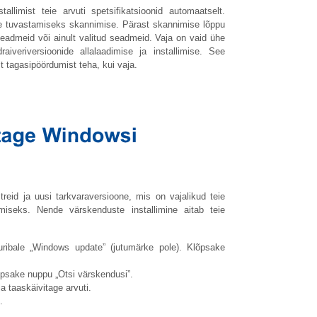
allimist teie arvuti spetsifikatsioonid automaatselt.
te tuvastamiseks skannimise. Pärast skannimise lõppu
eadmeid või ainult valitud seadmeid. Vaja on vaid ühe
aiveriversioonide allalaadimise ja installimise. See
t tagasipöördumist teha, kui vaja.
eid ja uusi tarkvaraversioone, mis on vajalikud teie
miseks. Nende värskenduste installimine aitab teie
uribale „Windows update” (jutumärke pole). Klõpsake
psake nuppu „Otsi värskendusi”.
a taaskäivitage arvuti.
.