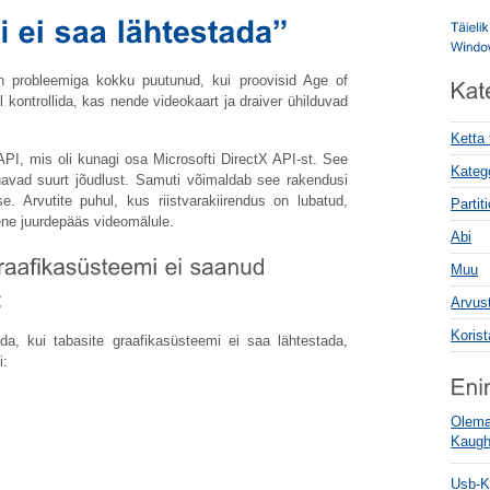
on probleemiga kokku puutunud, kui proovisid Age of
 kontrollida, kas nende videokaart ja draiver ühilduvad
Ketta
PI, mis oli kunagi osa Microsofti DirectX API-st. See
Kateg
uavad suurt jõudlust. Samuti võimaldab see rakendusi
e. Arvutite puhul, kus riistvarakiirendus on lubatud,
Parti
ene juurdepääs videomälule.
Abi
Muu
Arvus
Koris
ada, kui tabasite graafikasüsteemi ei saa lähtestada,
i:
Olemas
Kaugho
Usb-K